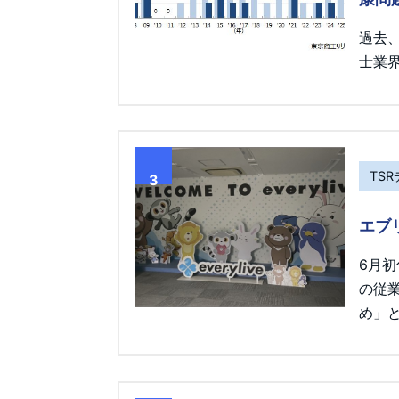
過去
士業界
TS
3
エブ
6月
の従
め」