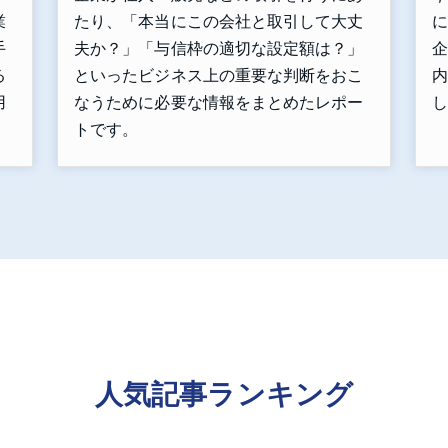
たり、「本当にこの会社と取引して大丈
に
業
夫か？」「与信枠の適切な設定額は？」
企
手
といったビジネス上の重要な判断をおこ
内
る
なうために必要な情報をまとめたレポー
し
用
トです。
人気記事ランキング