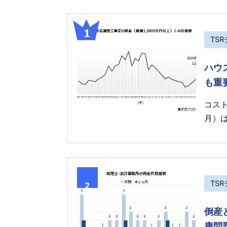
TS
ハウ
も重
コス
月）は
TS
2
倒産
康問