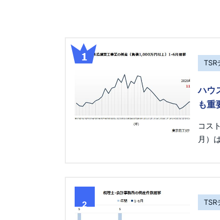
TS
ハウ
も重
コス
月）は
TS
2