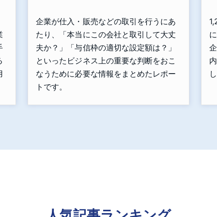
企業が仕入・販売などの取引を行うにあ
1
、
たり、「本当にこの会社と取引して大丈
に
業
夫か？」「与信枠の適切な設定額は？」
企
手
といったビジネス上の重要な判断をおこ
内
る
なうために必要な情報をまとめたレポー
し
用
トです。
人気記事ランキング