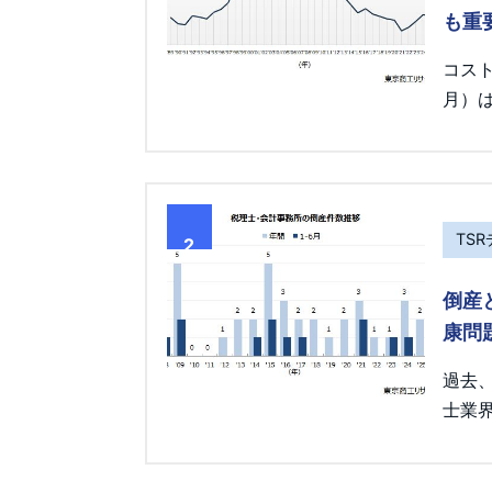
も重
コス
月）は
TS
2
倒産
康問
過去
士業界