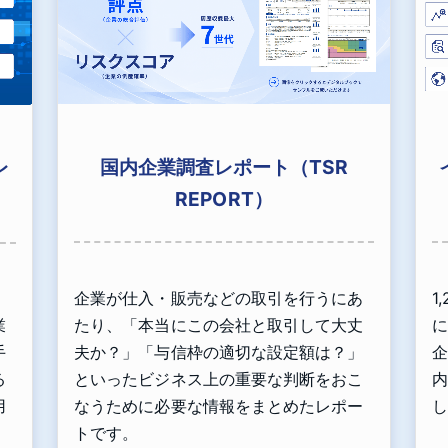
国内企業調査レポート（TSR
レ
REPORT）
企業が仕入・販売などの取引を行うにあ
1
、
たり、「本当にこの会社と取引して大丈
に
業
夫か？」「与信枠の適切な設定額は？」
企
手
といったビジネス上の重要な判断をおこ
内
る
なうために必要な情報をまとめたレポー
し
用
トです。