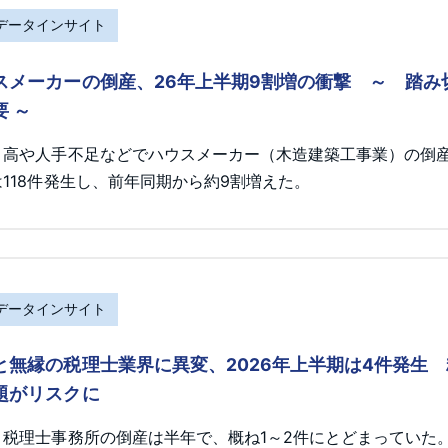
Rデータインサイト
スメーカーの倒産、26年上半期9割増の衝撃 ～ 踏
要 ～
ト高や人手不足などでハウスメーカー（木造建築工事業）の倒産が
118件発生し、前年同期から約9割増えた。
Rデータインサイト
と無縁の税理士業界に異変、2026年上半期は4件発生
題がリスクに
、税理士事務所の倒産は半年で、概ね1～2件にとどまっていた