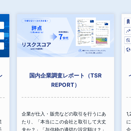
国内企業調査レポート（TSR
レ
REPORT）
企業が仕入・販売などの取引を行うにあ
1
、
たり、「本当にこの会社と取引して大丈
に
業
夫か？」「与信枠の適切な設定額は？」
企
手