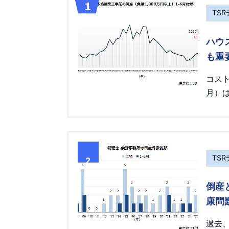
TS
ハウ
も重
コス
月）は
TS
2
倒産
康問
過去