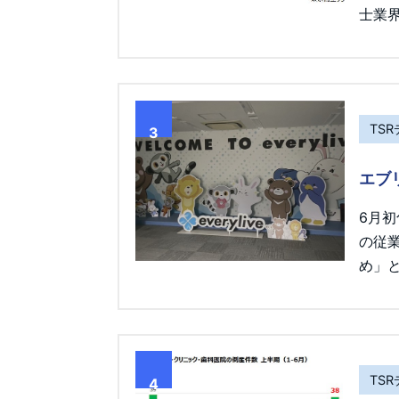
士業界
TS
3
エブ
6月
の従
め」
TS
4