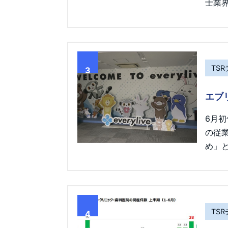
士業界
TS
3
エブ
6月
の従
め」
TS
4