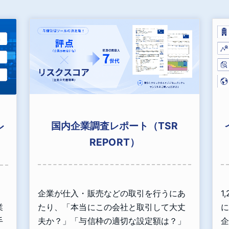
国内企業調査レポート（TSR
レ
REPORT）
企業が仕入・販売などの取引を行うにあ
1
、
たり、「本当にこの会社と取引して大丈
に
業
夫か？」「与信枠の適切な設定額は？」
企
手