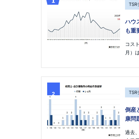
TS
ハウ
も重
コス
月）は
TS
2
倒産
康問
過去