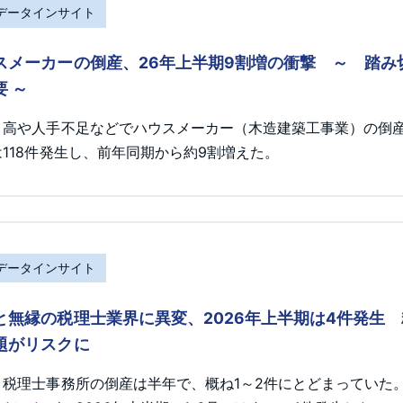
Rデータインサイト
スメーカーの倒産、26年上半期9割増の衝撃 ～ 踏
要 ～
ト高や人手不足などでハウスメーカー（木造建築工事業）の倒産が
118件発生し、前年同期から約9割増えた。
Rデータインサイト
と無縁の税理士業界に異変、2026年上半期は4件発生
題がリスクに
、税理士事務所の倒産は半年で、概ね1～2件にとどまっていた