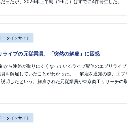
だったが、2026年上半期（1-6月）はすでに4件発生した。
Rデータインサイト
リライブの元従業員、「突然の解雇」に困惑
初旬から連絡が取りにくくなっているライブ配信のエブリライ
業員を解雇していたことがわかった。 解雇を通知の際、エブ
と説明したという。解雇された元従業員が東京商工リサーチの
Rデータインサイト