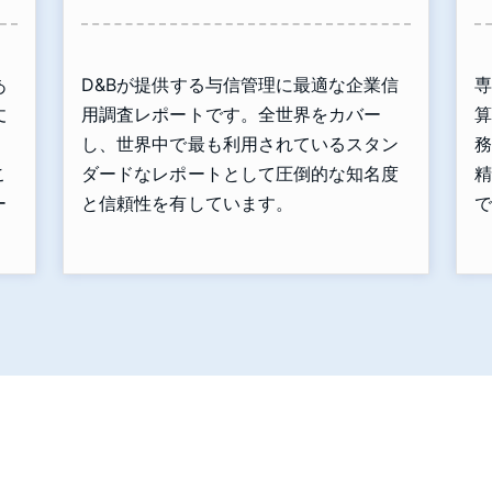
あ
D&Bが提供する与信管理に最適な企業信
専
丈
用調査レポートです。全世界をカバー
算
」
し、世界中で最も利用されているスタン
務
こ
ダードなレポートとして圧倒的な知名度
精
ー
と信頼性を有しています。
で