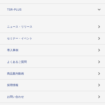
創業のあゆみ
ニーズで探す
TSR-PLUS
TSRのCSR
役割で探す
TSR-PLUSトップ
支社店一覧
ニュース・リリース
失敗しない与信管理とは
決算情報
セミナー・イベント
海外取引のノウハウ
パートナー体制
導入事例
企業データの有効活用
マルチステークホルダー
よくあるご質問
コンプライアンスチェック
商品案内動画
用語辞典
採用情報
お問い合わせ