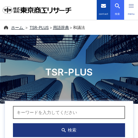
contact
検索
menu
ホーム
TSR-PLUS
用語辞典
和議法
倒産・注目企業情報
TSRデータインサイト
TSR-PLUS
TSR-PLUS
優良企業サイト
会社案内
キーワード検索
商品・サービス
導入事例
検索