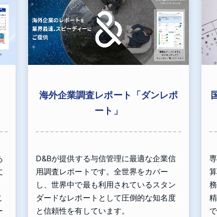
海外企業調査レポート「ダンレポ
ート」
あ
D&Bが提供する与信管理に最適な企業信
専
丈
用調査レポートです。全世界をカバー
算
」
し、世界中で最も利用されているスタン
務
こ
ダードなレポートとして圧倒的な知名度
精
ー
と信頼性を有しています。
で