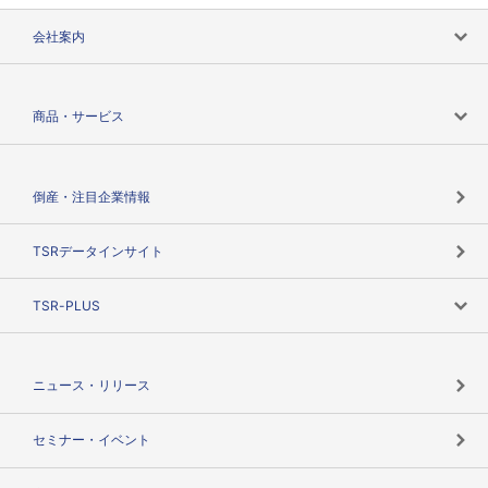
会社案内
会社案内トップ
商品・サービス
会社概要
カテゴリで探す
倒産・注目企業情報
TSRのビジョン
目的で探す
TSRデータインサイト
創業のあゆみ
ニーズで探す
TSR-PLUS
TSRのCSR
役割で探す
TSR-PLUSトップ
支社店一覧
ニュース・リリース
失敗しない与信管理とは
決算情報
セミナー・イベント
海外取引のノウハウ
パートナー体制