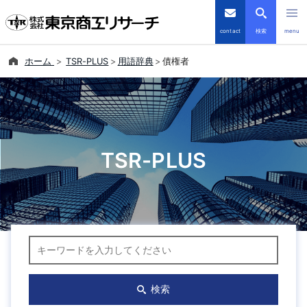
contact
検索
menu
ホーム
TSR-PLUS
用語辞典
債権者
倒産・注目企業情報
TSRデータインサイト
TSR-PLUS
TSR-PLUS
優良企業サイト
会社案内
キーワード検索
商品・サービス
導入事例
検索