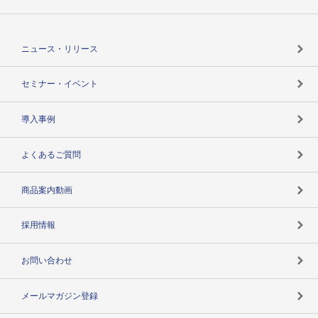
TSRのCSR
役割で探す
TSR-PLUSトップ
支社店一覧
ニュース・リリース
失敗しない与信管理とは
決算情報
セミナー・イベント
海外取引のノウハウ
パートナー体制
導入事例
企業データの有効活用
マルチステークホルダー
よくあるご質問
コンプライアンスチェック
商品案内動画
用語辞典
採用情報
お問い合わせ
メールマガジン登録