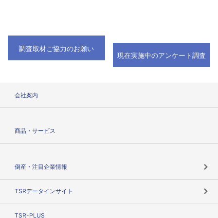
調査取材ご協力のお願い
現在実施中のアンケート調査
会社案内
会社案内トップ
商品・サービス
会社概要
カテゴリで探す
倒産・注目企業情報
TSRのビジョン
目的で探す
TSRデータインサイト
創業のあゆみ
ニーズで探す
TSR-PLUS