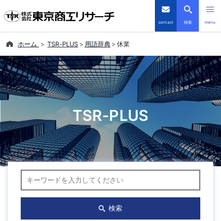
contact
検索
menu
ホーム
TSR-PLUS
用語辞典
休業
倒産・注目企業情報
TSRデータインサイト
TSR-PLUS
TSR-PLUS
優良企業サイト
会社案内
キーワード検索
商品・サービス
導入事例
検索