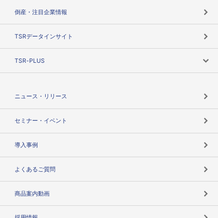
カテゴリで探す
倒産・注目企業情報
TSRのビジョン
目的で探す
TSRデータインサイト
創業のあゆみ
ニーズで探す
TSR-PLUS
TSRのCSR
役割で探す
TSR-PLUSトップ
支社店一覧
ニュース・リリース
失敗しない与信管理とは
決算情報
セミナー・イベント
海外取引のノウハウ
パートナー体制
導入事例
企業データの有効活用
マルチステークホルダー
よくあるご質問
コンプライアンスチェック
商品案内動画
用語辞典
採用情報