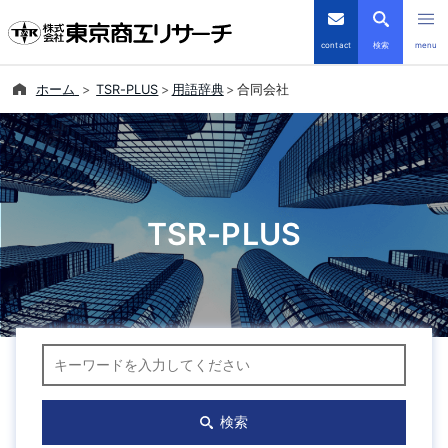
contact
検索
menu
ホーム
TSR-PLUS
用語辞典
合同会社
倒産・注目企業情報
TSRデータインサイト
TSR-PLUS
TSR-PLUS
優良企業サイト
会社案内
キーワード検索
商品・サービス
導入事例
検索