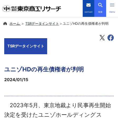
contact
検索
menu
ホーム
TSRデータインサイト
ユニゾHDの再生債権者が判明
倒産・注目企業情報
TSRデータインサイト
TSRデータインサイト
TSR-PLUS
ユニゾHDの再生債権者が判明
優良企業サイト
2024/01/15
会社案内
商品・サービス
2023年5月、東京地裁より民事再生開始
導入事例
決定を受けたユニゾホールディングス