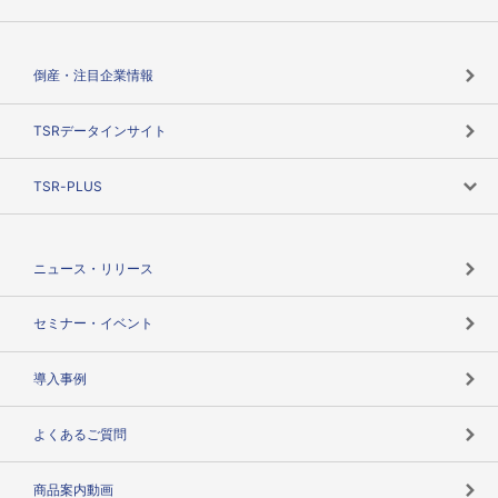
会社概要
カテゴリで探す
倒産・注目企業情報
TSRのビジョン
目的で探す
TSRデータインサイト
創業のあゆみ
ニーズで探す
TSR-PLUS
TSRのCSR
役割で探す
TSR-PLUSトップ
支社店一覧
ニュース・リリース
失敗しない与信管理とは
決算情報
セミナー・イベント
海外取引のノウハウ
パートナー体制
導入事例
企業データの有効活用
マルチステークホルダー
よくあるご質問
コンプライアンスチェック
商品案内動画