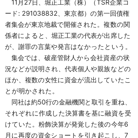
11月27日、堀正工業（株）（TSR企業コ
採用情報
ード: 291038832、東京都）の第一回債権
よくあるご質問
者集会が東京地裁で開催された。複数の関
係者によると、堀正工業の代表が出席した
English
が、謝罪の言葉や発言はなかったという。
集会では、破産管財人から会社資産の状
況などが説明され、代表個人や親族などの
ほか、複数の女性に資金が流出していたこ
とが明かされた。
同社は約50行の金融機関と取引を重ね、
それぞれに作成した決算書を基に融資を受
けていた。粉飾決算が発覚した後の今年6
月に再度の資金ショートを引き起こし、7