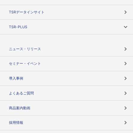
TSRのビジョン
目的で探す
TSRデータインサイト
創業のあゆみ
ニーズで探す
TSR-PLUS
TSRのCSR
役割で探す
TSR-PLUSトップ
支社店一覧
ニュース・リリース
失敗しない与信管理とは
決算情報
セミナー・イベント
海外取引のノウハウ
パートナー体制
導入事例
企業データの有効活用
マルチステークホルダー
よくあるご質問
コンプライアンスチェック
商品案内動画
用語辞典
採用情報