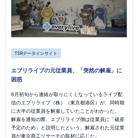
TSRデータインサイト
エブリライブの元従業員、「突然の解雇」に
困惑
6月初旬から連絡が取りにくくなっているライブ配
信のエブリライブ（株）（東京都港区）が、同時期
に大半の従業員を解雇していたことがわかった。
解雇を通知の際、エブリライブ側は従業員に「破産
予定のため」と説明したという。解雇された元従業
員が東京商工リサーチの取材に応じた。