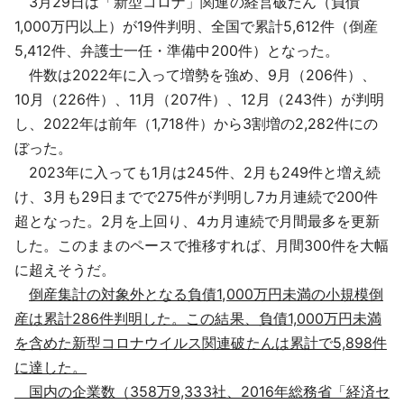
3月29日は「新型コロナ」関連の経営破たん（負債
採用情報
1,000万円以上）が19件判明、全国で累計5,612件（倒産
5,412件、弁護士一任・準備中200件）となった。
よくあるご質問
件数は2022年に入って増勢を強め、9月（206件）、
10月（226件）、11月（207件）、12月（243件）が判明
English
し、2022年は前年（1,718件）から3割増の2,282件にの
ぼった。
2023年に入っても1月は245件、2月も249件と増え続
け、3月も29日までで275件が判明し7カ月連続で200件
超となった。2月を上回り、4カ月連続で月間最多を更新
した。このままのペースで推移すれば、月間300件を大幅
に超えそうだ。
倒産集計の対象外となる負債1,000万円未満の小規模倒
産は累計286件判明した。この結果、負債1,000万円未満
を含めた新型コロナウイルス関連破たんは累計で5,898件
に達した。
国内の企業数（358万9,333社、2016年総務省「経済セ