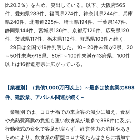
比20.2％）を占め、突出している。以下、大阪府565
件、愛知県283件、福岡県274件、神奈川県244件、兵庫
県240件、北海道225件、埼玉県194件、千葉県147件、
静岡県144件、宮城県136件、京都府126件、広島県120
件、茨城県117件、栃木県112件、群馬県103件と続く。
29日は全国で19件判明した。10～20件未満が2県、20
～50件未満が16県、50件～100件未満が13府県、100件
以上は16都道府県に広がっている。
【業種別】（負債1,000万円以上）～最多は飲⾷業の898
件、建設業、アパレル関連が続く～
業種別では、コロナ禍での来店客の減少に加え、食材
や光熱費高騰の負担も重い飲食業が最多で898件に及ぶ。
行動様式の変化で客足が戻らず、経営体力の消耗やあき
らめにより、飲食業の新型コロナ破たんはさらに増加す