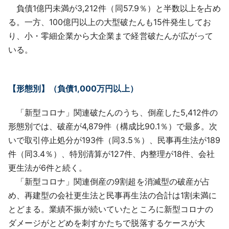
負債1億円未満が3,212件（同57.9％）と半数以上を占め
る。一方、100億円以上の大型破たんも15件発生してお
り、小・零細企業から大企業まで経営破たんが広がって
いる。
【形態別】（負債1,000万円以上）
「新型コロナ」関連破たんのうち、倒産した5,412件の
形態別では、破産が4,879件（構成比90.1％）で最多。次
いで取引停止処分が193件（同3.5％）、民事再生法が189
件（同3.4％）、特別清算が127件、内整理が18件、会社
更生法が6件と続く。
「新型コロナ」関連倒産の9割超を消滅型の破産が占
め、再建型の会社更生法と民事再生法の合計は1割未満に
とどまる。業績不振が続いていたところに新型コロナの
ダメージがとどめを刺すかたちで脱落するケースが大