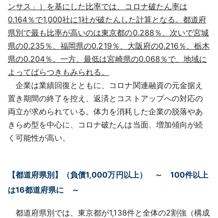
ンサス」）を基にした比率では、コロナ破たん率は
0.164％で1,000社に1社が破たんした計算となる。都道府
県別で最も比率が高いのは東京都の0.288％、次いで宮城
県の0.235％、福岡県の0.219％、大阪府の0.216％、栃木
県の0.204％。一方、最低は宮崎県の0.068％で、地域に
よってばらつきもみられる。
企業は業績回復とともに、コロナ関連融資の元金据え
置き期間の終了を控え、返済とコストアップへの対応の
両立が求められている。体力を消耗した企業の脱落やあ
きらめ型を中心に、コロナ破たんは当面、増加傾向が続
く可能性が高い。
【都道府県別】（負債1,000万円以上） ～ 100件以上
は16都道府県に ～
都道府県別では、東京都が1,138件と全体の2割強（構成