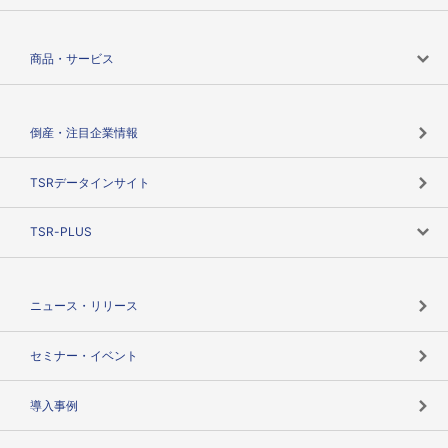
会社案内トップ
商品・サービス
会社概要
カテゴリで探す
倒産・注目企業情報
TSRのビジョン
目的で探す
TSRデータインサイト
創業のあゆみ
ニーズで探す
TSR-PLUS
TSRのCSR
役割で探す
TSR-PLUSトップ
支社店一覧
ニュース・リリース
失敗しない与信管理とは
決算情報
セミナー・イベント
海外取引のノウハウ
パートナー体制
導入事例
企業データの有効活用
マルチステークホルダー