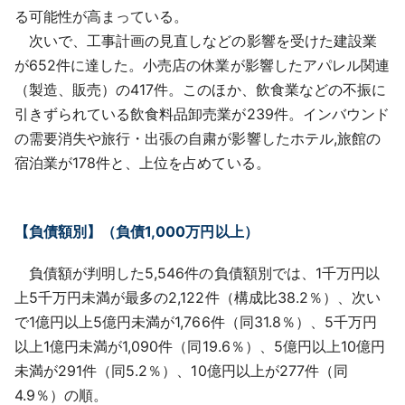
る可能性が高まっている。
次いで、工事計画の見直しなどの影響を受けた建設業
が652件に達した。小売店の休業が影響したアパレル関連
（製造、販売）の417件。このほか、飲食業などの不振に
引きずられている飲食料品卸売業が239件。インバウンド
の需要消失や旅行・出張の自粛が影響したホテル,旅館の
宿泊業が178件と、上位を占めている。
【負債額別】（負債1,000万円以上）
負債額が判明した5,546件の負債額別では、1千万円以
上5千万円未満が最多の2,122件（構成比38.2％）、次い
で1億円以上5億円未満が1,766件（同31.8％）、5千万円
以上1億円未満が1,090件（同19.6％）、5億円以上10億円
未満が291件（同5.2％）、10億円以上が277件（同
4.9％）の順。