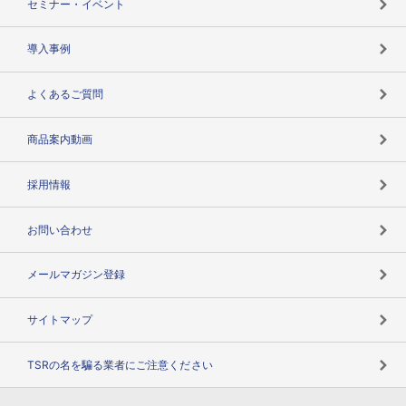
セミナー・イベント
海外取引のノウハウ
パートナー体制
導入事例
企業データの有効活用
マルチステークホルダー
よくあるご質問
コンプライアンスチェック
商品案内動画
用語辞典
採用情報
お問い合わせ
メールマガジン登録
サイトマップ
TSRの名を騙る業者にご注意ください