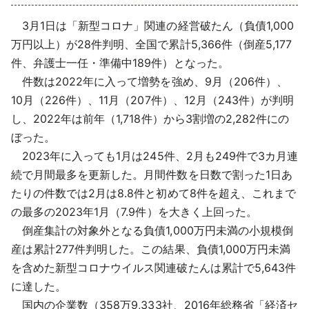
採用情報
3月1日は「新型コロナ」関連の経営破たん（負債1,000
万円以上）が28件判明、全国で累計5,366件（倒産5,177
よくあるご質問
件、弁護士一任・準備中189件）となった。
件数は2022年に入って増勢を強め、9月（206件）、
English
10月（226件）、11月（207件）、12月（243件）が判明
し、2022年は前年（1,718件）から3割増の2,282件にの
ぼった。
2023年に入っても1月は245件、2月も249件で3カ月連
続で月間最多を更新した。月間件数を日数で割った1日あ
たりの件数では2月は8.8件と初めて8件を超え、これまで
の最多の2023年1月（7.9件）を大きく上回った。
倒産集計の対象外となる負債1,000万円未満の小規模倒
産は累計277件判明した。この結果、負債1,000万円未満
を含めた新型コロナウイルス関連破たんは累計で5,643件
に達した。
国内の企業数（358万9,333社、2016年総務省「経済セ