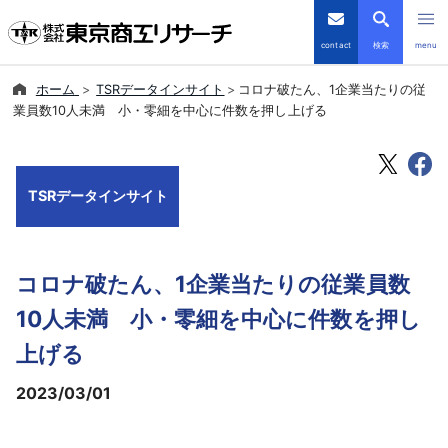
contact
検索
menu
ホーム
TSRデータインサイト
コロナ破たん、1企業当たりの従
倒産・注目企業情報
業員数10人未満 小・零細を中心に件数を押し上げる
TSRデータインサイト
TSRデータインサイト
TSR-PLUS
優良企業サイト
コロナ破たん、1企業当たりの従業員数
会社案内
10人未満 小・零細を中心に件数を押し
上げる
商品・サービス
2023/03/01
導入事例