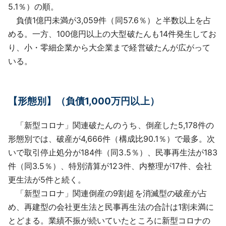
5.1％）の順。
負債1億円未満が3,059件（同57.6％）と半数以上を占
める。一方、100億円以上の大型破たんも14件発生してお
り、小・零細企業から大企業まで経営破たんが広がって
いる。
【形態別】（負債1,000万円以上）
「新型コロナ」関連破たんのうち、倒産した5,178件の
形態別では、破産が4,666件（構成比90.1％）で最多。次
いで取引停止処分が184件（同3.5％）、民事再生法が183
件（同3.5％）、特別清算が123件、内整理が17件、会社
更生法が5件と続く。
「新型コロナ」関連倒産の9割超を消滅型の破産が占
め、再建型の会社更生法と民事再生法の合計は1割未満に
とどまる。業績不振が続いていたところに新型コロナの