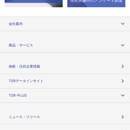
現在実施中のアンケート調査
会社案内
会社案内トップ
商品・サービス
会社概要
カテゴリで探す
倒産・注目企業情報
TSRのビジョン
目的で探す
TSRデータインサイト
創業のあゆみ
ニーズで探す
TSR-PLUS
TSRのCSR
役割で探す
TSR-PLUSトップ
支社店一覧
ニュース・リリース
失敗しない与信管理とは
決算情報