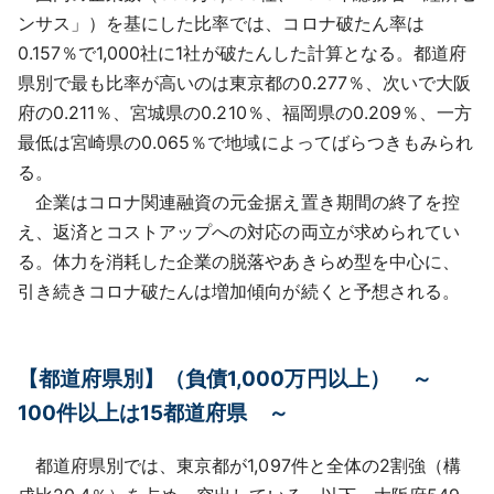
ンサス」）を基にした比率では、コロナ破たん率は
0.157％で1,000社に1社が破たんした計算となる。都道府
県別で最も比率が高いのは東京都の0.277％、次いで大阪
府の0.211％、宮城県の0.210％、福岡県の0.209％、一方
最低は宮崎県の0.065％で地域によってばらつきもみられ
る。
企業はコロナ関連融資の元金据え置き期間の終了を控
え、返済とコストアップへの対応の両立が求められてい
る。体力を消耗した企業の脱落やあきらめ型を中心に、
引き続きコロナ破たんは増加傾向が続くと予想される。
【都道府県別】（負債1,000万円以上） ～
100件以上は15都道府県 ～
都道府県別では、東京都が1,097件と全体の2割強（構