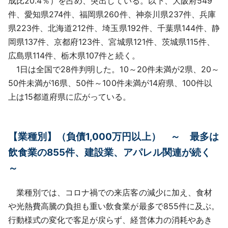
成比20.4％）を占め、突出している。以下、大阪府549
件、愛知県274件、福岡県260件、神奈川県237件、兵庫
県223件、北海道212件、埼玉県192件、千葉県144件、静
岡県137件、京都府123件、宮城県121件、茨城県115件、
広島県114件、栃木県107件と続く。
1日は全国で28件判明した。10～20件未満が2県、20～
50件未満が16県、50件～100件未満が14府県、100件以
上は15都道府県に広がっている。
【業種別】（負債1,000万円以上） ～ 最多は
飲⾷業の855件、建設業、アパレル関連が続く
～
業種別では、コロナ禍での来店客の減少に加え、食材
や光熱費高騰の負担も重い飲食業が最多で855件に及ぶ。
行動様式の変化で客足が戻らず、経営体力の消耗やあき