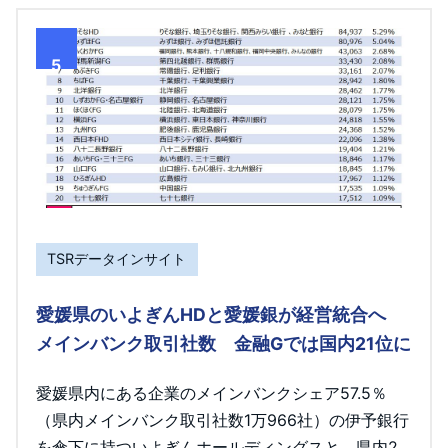
5
TSRデータインサイト
愛媛県のいよぎんHDと愛媛銀が経営統合へ
メインバンク取引社数 金融Gでは国内21位に
愛媛県内にある企業のメインバンクシェア57.5％
（県内メインバンク取引社数1万966社）の伊予銀行
を傘下に持ついよぎんホールディングスと、県内2