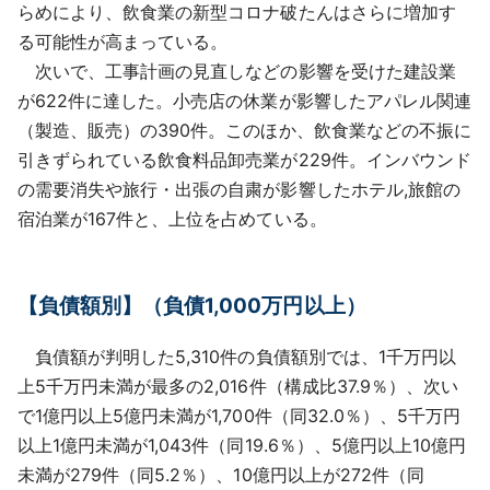
らめにより、飲食業の新型コロナ破たんはさらに増加す
る可能性が高まっている。
次いで、工事計画の見直しなどの影響を受けた建設業
が622件に達した。小売店の休業が影響したアパレル関連
（製造、販売）の390件。このほか、飲食業などの不振に
引きずられている飲食料品卸売業が229件。インバウンド
の需要消失や旅行・出張の自粛が影響したホテル,旅館の
宿泊業が167件と、上位を占めている。
【負債額別】（負債1,000万円以上）
負債額が判明した5,310件の負債額別では、1千万円以
上5千万円未満が最多の2,016件（構成比37.9％）、次い
で1億円以上5億円未満が1,700件（同32.0％）、5千万円
以上1億円未満が1,043件（同19.6％）、5億円以上10億円
未満が279件（同5.2％）、10億円以上が272件（同