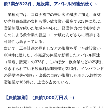
飲?業が823件、建設業、アパレル関連が続く ～
業種別では、コロナ禍での来店客の減少に加え、食材
や光熱費高騰の負担も重い飲食業が最多で823件に及ぶ。
営業制限が続いた地域を中心に、経営体力の消耗やあき
らめによる飲食業の新型コロナ破たんがさらに増加する
可能性も高まっている。
次いで、工事計画の見直しなどの影響を受けた建設業が
604件に達した。小売店の休業が影響したアパレル関連
（製造、販売）の378件。このほか、飲食業などの不振に
引きずられている飲食料品卸売業が223件。インバウンド
の需要消失や旅行・出張の自粛が影響したホテル,旅館の
宿泊業が166件と、上位を占めている。
【負債額別】（負債1,000万円以上）