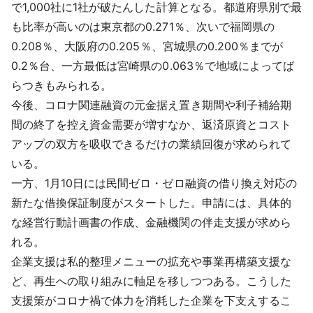
で1,000社に1社が破たんした計算となる。都道府県別で最
も比率が高いのは東京都の0.271％、次いで福岡県の
0.208％、大阪府の0.205％、宮城県の0.200％までが
0.2％台、一方最低は宮崎県の0.063％で地域によってば
らつきもみられる。
今後、コロナ関連融資の元金据え置き期間や利子補給期
間の終了を控え資金需要が増すなか、返済原資とコスト
アップの双方を吸収できるだけの業績回復が求められて
いる。
一方、1月10日には民間ゼロ・ゼロ融資の借り換え対応の
新たな借換保証制度がスタートした。申請には、具体的
な経営行動計画書の作成、金融機関の伴走支援が求めら
れる。
企業支援は私的整理メニューの拡充や事業再構築支援な
ど、再生への取り組みに軸足を移しつつある。こうした
支援策がコロナ禍で体力を消耗した企業を下支えするこ