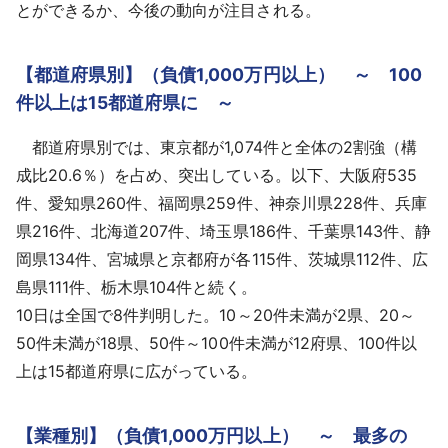
とができるか、今後の動向が注目される。
【都道府県別】（負債1,000万円以上） ～ 100
件以上は15都道府県に ～
都道府県別では、東京都が1,074件と全体の2割強（構
成比20.6％）を占め、突出している。以下、大阪府535
件、愛知県260件、福岡県259件、神奈川県228件、兵庫
県216件、北海道207件、埼玉県186件、千葉県143件、静
岡県134件、宮城県と京都府が各115件、茨城県112件、広
島県111件、栃木県104件と続く。
10日は全国で8件判明した。10～20件未満が2県、20～
50件未満が18県、50件～100件未満が12府県、100件以
上は15都道府県に広がっている。
【業種別】（負債1,000万円以上） ～ 最多の