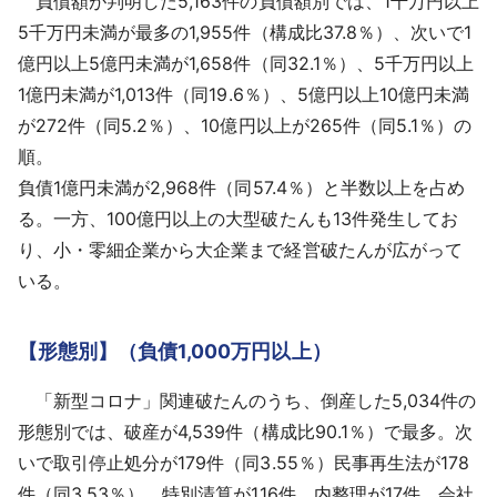
負債額が判明した5,163件の負債額別では、1千万円以上
5千万円未満が最多の1,955件（構成比37.8％）、次いで1
億円以上5億円未満が1,658件（同32.1％）、5千万円以上
1億円未満が1,013件（同19.6％）、5億円以上10億円未満
が272件（同5.2％）、10億円以上が265件（同5.1％）の
順。
負債1億円未満が2,968件（同57.4％）と半数以上を占め
る。一方、100億円以上の大型破たんも13件発生してお
り、小・零細企業から大企業まで経営破たんが広がって
いる。
【形態別】（負債1,000万円以上）
「新型コロナ」関連破たんのうち、倒産した5,034件の
形態別では、破産が4,539件（構成比90.1％）で最多。次
いで取引停止処分が179件（同3.55％）民事再生法が178
件（同3.53％）、特別清算が116件、内整理が17件、会社