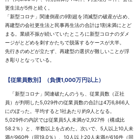
更生法が5件と続く。
「新型コロナ」関連倒産の9割超を消滅型の破産が占め、
再建型の会社更生法と民事再生法の合計は1割未満にとど
まる。業績不振が続いていたところに新型コロナのダメ
ージがとどめを刺すかたちで脱落するケースが大半。
先行きのめどが立たず、再建型の選択が難しいことが浮
き彫りとなっている。
【従業員数別】（負債1,000万円以上）
「新型コロナ」関連破たんのうち、従業員数（正社
員）が判明した5,029件の従業員数の合計は4万6,866人
にのぼった。平均すると1社あたり約9人となる。
5,029件の内訳では従業員5人未満が2,927件（構成比
58.2％）と、半数以上を占めた。次いで、5人以上10人未
満が960件（同19.0％）、10人以上20人未満が616件（同