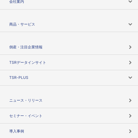
会社案内
会社案内トップ
商品・サービス
会社概要
カテゴリで探す
倒産・注目企業情報
TSRのビジョン
目的で探す
TSRデータインサイト
創業のあゆみ
ニーズで探す
TSR-PLUS
TSRのCSR
役割で探す
TSR-PLUSトップ
支社店一覧
ニュース・リリース
失敗しない与信管理とは
決算情報
セミナー・イベント
海外取引のノウハウ
パートナー体制
導入事例