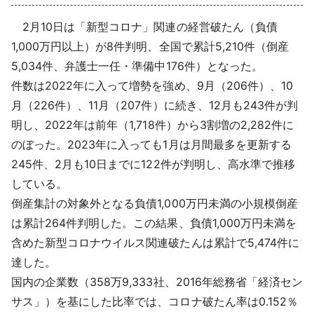
採用情報
2月10日は「新型コロナ」関連の経営破たん（負債
1,000万円以上）が8件判明、全国で累計5,210件（倒産
よくあるご質問
5,034件、弁護士一任・準備中176件）となった。
件数は2022年に入って増勢を強め、9月（206件）、10
English
月（226件）、11月（207件）に続き、12月も243件が判
明し、2022年は前年（1,718件）から3割増の2,282件に
のぼった。2023年に入っても1月は月間最多を更新する
245件、2月も10日までに122件が判明し、高水準で推移
している。
倒産集計の対象外となる負債1,000万円未満の小規模倒産
は累計264件判明した。この結果、負債1,000万円未満を
含めた新型コロナウイルス関連破たんは累計で5,474件に
達した。
国内の企業数（358万9,333社、2016年総務省「経済セン
サス」）を基にした比率では、コロナ破たん率は0.152％