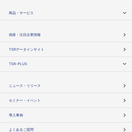
会社案内トップ
商品・サービス
会社概要
カテゴリで探す
倒産・注目企業情報
TSRのビジョン
目的で探す
TSRデータインサイト
創業のあゆみ
ニーズで探す
TSR-PLUS
TSRのCSR
役割で探す
TSR-PLUSトップ
支社店一覧
ニュース・リリース
失敗しない与信管理とは
決算情報
セミナー・イベント
海外取引のノウハウ
パートナー体制
導入事例
企業データの有効活用
マルチステークホルダー
よくあるご質問