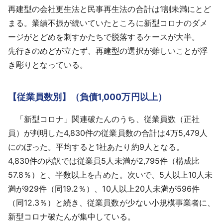
再建型の会社更生法と民事再生法の合計は1割未満にとど
まる。業績不振が続いていたところに新型コロナのダメ
ージがとどめを刺すかたちで脱落するケースが大半。
先行きのめどが立たず、再建型の選択が難しいことが浮
き彫りとなっている。
【従業員数別】（負債1,000万円以上）
「新型コロナ」関連破たんのうち、従業員数（正社
員）が判明した4,830件の従業員数の合計は4万5,479人
にのぼった。平均すると1社あたり約9人となる。
4,830件の内訳では従業員5人未満が2,795件（構成比
57.8％）と、半数以上を占めた。次いで、5人以上10人未
満が929件（同19.2％）、10人以上20人未満が596件
（同12.3％）と続き、従業員数が少ない小規模事業者に、
新型コロナ破たんが集中している。