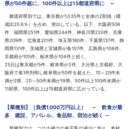
県が50件超に、100件以上は15都道府県に ～
都道府県別では、東京都が1,035件と全体の2割強（構
成比20.6％）を占め、突出している。以下、大阪府508
件、福岡県251件、愛知県244件、神奈川県220件、兵庫
県209件、北海道201件、埼玉県180件、千葉県137件、静
岡県131件、茨城県と宮城県が各107件、広島県が106件、
京都府が105件、栃木県が104件と続く。
25日は東京都が5件、岐阜県が2件、大分県と京都府、大
阪府で各1件判明し岐阜県が50件を超えた。10～20件未
満が2県、20～50件未満が19県、50件以上100件未満が
11府県、100件以上は15都道府県に広がっている。
【業種別】（負債1,000万円以上） ～ 飲食が最
多 建設、アパレル、食品卸、宿泊が続く ～
業種別では、コロナ禍での来店客の減少に加え、食材