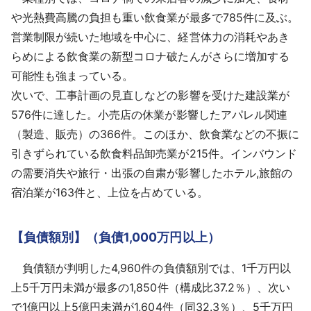
や光熱費高騰の負担も重い飲食業が最多で785件に及ぶ。
営業制限が続いた地域を中心に、経営体力の消耗やあき
らめによる飲食業の新型コロナ破たんがさらに増加する
可能性も強まっている。
次いで、工事計画の見直しなどの影響を受けた建設業が
576件に達した。小売店の休業が影響したアパレル関連
（製造、販売）の366件。このほか、飲食業などの不振に
引きずられている飲食料品卸売業が215件。インバウンド
の需要消失や旅行・出張の自粛が影響したホテル,旅館の
宿泊業が163件と、上位を占めている。
【負債額別】（負債1,000万円以上）
負債額が判明した4,960件の負債額別では、1千万円以
上5千万円未満が最多の1,850件（構成比37.2％）、次い
で1億円以上5億円未満が1,604件（同32.3％）、5千万円