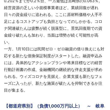
0.202％までが0.2％台、一方最低は宮崎県の0.063％。
経営資源の乏しい小規模事業者ほど、業績回復が遅れ
日々の資金繰りに追われる。ここに原材料価格や人手不
足によるコストアップも負担となってのしかかる。コロ
ナ関連破たんは疲弊が続く脱落型に、景気回復期での資
金繰り破たんも加わり、当面は増勢が続く可能性が高
い。
一方、1月10日には民間ゼロ・ゼロ融資の借り換えにも対
応する新たな借換保証制度がスタートした。融資申込み
には、具体的なアクションプランや将来目標などの経営
行動計画書の作成、金融機関の継続的な伴走支援が求め
られる。ウィズコロナを見据え、企業支援も新たなフェ
ーズに入ったが、新たな施策が破たんを抑制できるか注
目が集まる。
【都道府県別】（負債1,000万円以上） ～ 岐阜