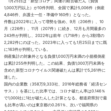
1月25日は「新型コロナ」関連の経営破たん（負債
採用情報
1,000万円以上）が10件判明、全国で累計5,006件（倒産
4,846件、弁護士一任・準備中160件）となった。
よくあるご質問
件数は2022年に入って増勢を強め、9月（206件）、10
月（226件）、11月（207件）に続き、12月も月間最多の
English
243件が判明し、2022年は前年（1,718件）から3割増の
2,282件にのぼった。2023年に入っても1月25日までに既
に163件が判明している。
倒産集計の対象外となる負債1,000万円未満の小規模倒産
は累計255件判明した。この結果、負債1,000万円未満を
含めた新型コロナウイルス関連破たんは累計で5,261件に
達した。
国内の企業数（358万9,333社、2016年総務省「経済セン
サス」）を基にした比率では、コロナ破たん率は0.146％
で1,000社に1社が破たんした計算となる。都道府県別で最
も比率が高いのは東京都の0.261％、次いで福岡県の