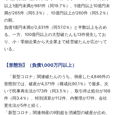
以上1億円未満が981件（同19.7％）、5億円以上10億円未
満が265件（同5.3％）、10億円以上が260件（同5.2％）
の順。
負債1億円未満が2,831件（同57.0％）と半数以上を占め
る。一方、100億円以上の大型破たんも13件発生してお
り、小・零細企業から大企業まで経営破たんが広がって
いる。
【形態別】（負債1,000万円以上）
「新型コロナ」関連破たんのうち、倒産した4,846件の
形態別では、破産が4,371件（構成比90.1％）で最多。次
いで民事再生法が173件（同3.5％）、取引停止処分が168
件（同3.4％）、特別清算が112件、内整理が17件、会社
更生法が5件と続く。
「新型コロナ」関連倒産の9割超を消滅型の破産が占め、