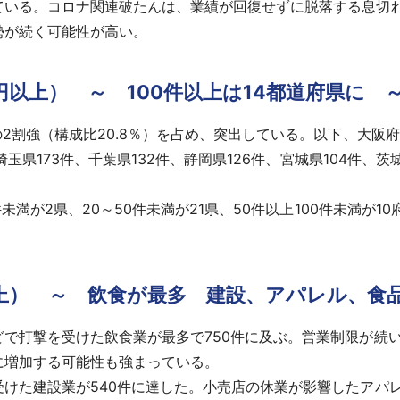
ている。コロナ関連破たんは、業績が回復せずに脱落する息切
勢が続く可能性が高い。
円以上） ～ 100件以上は14都道府県に 
割強（構成比20.8％）を占め、突出している。以下、大阪府4
埼玉県173件、千葉県132件、静岡県126件、宮城県104件、茨
未満が2県、20～50件未満が21県、50件以上100件未満が1
以上） ～ 飲⾷が最多 建設、アパレル、⾷
で打撃を受けた飲食業が最多で750件に及ぶ。営業制限が続
に増加する可能性も強まっている。
た建設業が540件に達した。小売店の休業が影響したアパレ