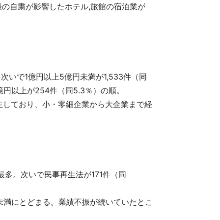
の自粛が影響したホテル,旅館の宿泊業が
次いで1億円以上5億円未満が1,533件（同
0億円以上が254件（同5.3％）の順。
件発生しており、小・零細企業から大企業まで経
最多。次いで民事再生法が171件（同
。
未満にとどまる。業績不振が続いていたとこ