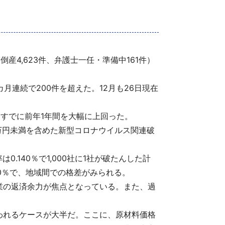
倒産4,623件、弁護士一任・準備中161件）
カ月連続で200件を超えた。12月も26日現在
件と、すでに前年1年間を大幅に上回った。
0万円未満を含めた新型コロナウイルス関連破
.140％で1,000社に1社が破たんした計
60％で、地域間での格差がみられる。
業の返済余力が焦点となっている。また、過
われるケースが大半だ。ここに、原材料価格