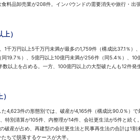
食料品卸売業が208件。インバウンドの需要消失や旅行・出張
以上）
1千万円以上5千万円未満が最多の1,759件（構成比37.1％）、
（同19.7％）、5億円以上10億円未満が256件（同5.4％）、1
）と半数以上を占める。一方、100億円以上の大型破たんも12
上）
,623件の形態別では、破産が4,165件（構成比90.0％）で
％）、特別清算が105件、内整理が14件、会社更生法が5件と続く
の破産が占め、再建型の会社更生法と民事再生法の合計は1割
かたちで脱落するケースが大半。