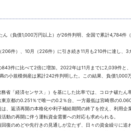
（負債1,000万円以上）が26件判明、全国で累計4,784件（
06件）、10月（226件）に引き続き11月も210件に達し、3
年の843件に比べて2倍に増加。2022年は11月までに2,039
満の小規模倒産は累計242件判明した。この結果、負債1,00
年総務省「経済センサス」）を基にした比率では、コロナ破たん率は0
京都の0.251％で唯一の0.2％台、一方最低は宮崎県の0.0
は、返済再開の本格化や利子補給期間の終了を控え、利用企
済活動の再開に伴う運転資金需要への対応も求められる。
回復のめどや先行きの見通しが立たず、日々の資金繰りに追