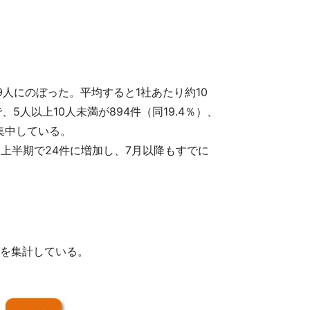
9人にのぼった。平均すると1社あたり約10
、5人以上10人未満が894件（同19.4％）、
が集中している。
年は上半期で24件に増加し、7月以降もすでに
どを集計している。