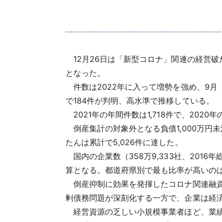
12月26日は「新型コロナ」関連の経営破たん
となった。
件数は2022年に入って増勢を強め、9月（2
で184件が判明、高水準で推移している。
2021年の年間件数は1,718件で、2020
倒産集計の対象外となる負債1,000万円未
たんは累計で5,026件に達した。
国内の企業数（358万9,333社、2016
算となる。都道府県別で最も比率が高いのは東
倒産抑制に効果を発揮したコロナ関連融資
剰債務問題が深刻化する一方で、企業は経
経営資源の乏しい小規模事業者ほど、業績