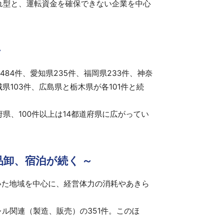
れ型と、運転資金を確保できない企業を中心
～
84件、愛知県235件、福岡県233件、神奈
城県103件、広島県と栃木県が各101件と続
0府県、100件以上は14都道府県に広がってい
品卸、宿泊が続く ～
いた地域を中心に、経営体力の消耗やあきら
ル関連（製造、販売）の351件。このほ