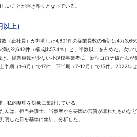
しいことが浮き彫りとなっている。
円以上）
正社員）が判明した4,601件の従業員数の合計は4万3,65
満が2,642件（構成比57.4％）と、半数以上を占めた。次いで
％）と続き、従業員数が少ない小規模事業者に、新型コロナ破たん
半期（1-6月）で17件、下半期（7-12月）で15件。2022
整理、私的整理を対象に集計している。
破たんは、担当弁護士、当事者から要因の言質が取れたものな
が判明した日を基準に集計、分析した。