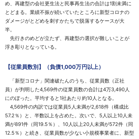
め、再建型の会社更生法と民事再生法の合計は1割未満に
とどまる。業績不振が続いていたところに新型コロナの
ダメージがとどめを刺すかたちで脱落するケースが大
半。
先行きのめどが立たず、再建型の選択が難しいことが
浮き彫りとなっている。
【従業員数別】（負債1,000万円以上）
「新型コロナ」関連破たんのうち、従業員数（正社
員）が判明した4,569件の従業員数の合計は4万3,490人
にのぼった。平均すると1社あたり約10人となる。
4,569件の内訳では従業員5人未満が2,618件（構成比
57.2％）と、半数以上を占めた。次いで、5人以上10人未
満が891件（同19.5％）、10人以上20人未満が572件（同
12.5％）と続き、従業員数が少ない小規模事業者に、新型