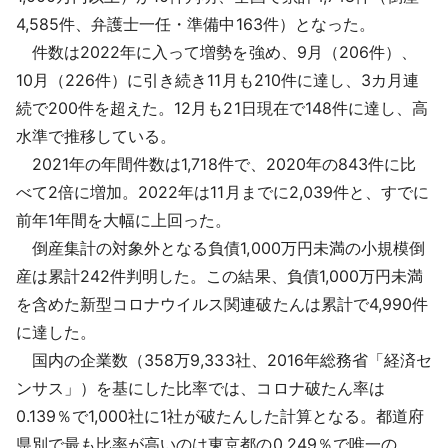
採用情報
4,585件、弁護士一任・準備中163件）となった。
件数は2022年に入って増勢を強め、9月（206件）、
よくあるご質問
10月（226件）に引き続き11月も210件に達し、3カ月連
続で200件を超えた。12月も21日現在で148件に達し、高
English
水準で推移している。
2021年の年間件数は1,718件で、2020年の843件に比
べて2倍に増加。2022年は11月までに2,039件と、すでに
前年1年間を大幅に上回った。
倒産集計の対象外となる負債1,000万円未満の小規模倒
産は累計242件判明した。この結果、負債1,000万円未満
を含めた新型コロナウイルス関連破たんは累計で4,990件
に達した。
国内の企業数（358万9,333社、2016年総務省「経済セ
ンサス」）を基にした比率では、コロナ破たん率は
0.139％で1,000社に1社が破たんした計算となる。都道府
県別で最も比率が高いのは東京都の0.249％で唯一の