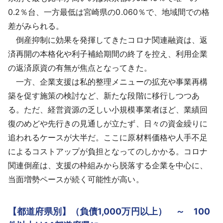
0.2％台、一方最低は宮崎県の0.060％で、地域間での格
差がみられる。
倒産抑制に効果を発揮してきたコロナ関連融資は、返
済再開の本格化や利子補給期間の終了を控え、利用企業
の返済原資の有無が焦点となってきた。
一方、企業支援は私的整理メニューの拡充や事業再構
築を促す施策の検討など、新たな段階に移行しつつあ
る。ただ、経営資源の乏しい小規模事業者ほど、業績回
復のめどや先行きの見通しが立たず、日々の資金繰りに
追われるケースが大半だ。ここに原材料価格や人手不足
によるコストアップが負担となってのしかかる。コロナ
関連倒産は、支援の枠組みから脱落する企業を中心に、
当面増勢ペースが続く可能性が高い。
【都道府県別】（負債1,000万円以上） ～ 100