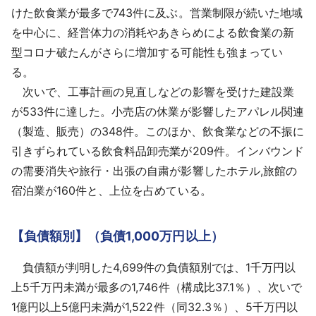
けた飲食業が最多で743件に及ぶ。営業制限が続いた地域
を中心に、経営体力の消耗やあきらめによる飲食業の新
型コロナ破たんがさらに増加する可能性も強まってい
る。
次いで、工事計画の見直しなどの影響を受けた建設業
が533件に達した。小売店の休業が影響したアパレル関連
（製造、販売）の348件。このほか、飲食業などの不振に
引きずられている飲食料品卸売業が209件。インバウンド
の需要消失や旅行・出張の自粛が影響したホテル,旅館の
宿泊業が160件と、上位を占めている。
【負債額別】（負債1,000万円以上）
負債額が判明した4,699件の負債額別では、1千万円以
上5千万円未満が最多の1,746件（構成比37.1％）、次いで
1億円以上5億円未満が1,522件（同32.3％）、5千万円以