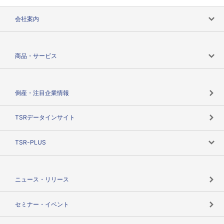
会社案内
会社案内トップ
商品・サービス
会社概要
カテゴリで探す
倒産・注目企業情報
TSRのビジョン
目的で探す
TSRデータインサイト
創業のあゆみ
ニーズで探す
TSR-PLUS
TSRのCSR
役割で探す
TSR-PLUSトップ
支社店一覧
ニュース・リリース
失敗しない与信管理とは
決算情報
セミナー・イベント
海外取引のノウハウ
パートナー体制