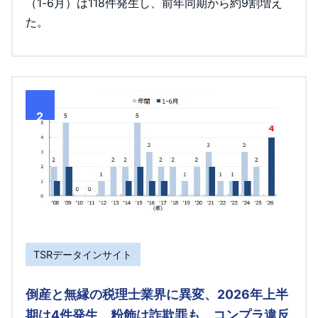
（1-6月）は118件発生し、前年同期から約9割増え
た。
2
TSRデータインサイト
倒産と無縁の税理士業界に異変、2026年上半
期は4件発生 粉飾は詐欺罪も、コンプラ違反