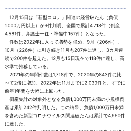
採用情報
12月15日は「新型コロナ」関連の経営破たん（負債
よくあるご質問
1,000万円以上）が9件判明、全国で累計4,718件（倒産
4,561件、弁護士一任・準備中157件）となった。
English
件数は2022年に入って増勢を強め、9月（206件）、
10月（226件）に引き続き11月も207件に達し、3カ月連
続で200件を超えた。12月も15日現在で118件に達し、高
水準で推移している。
2021年の年間件数は1,718件で、2020年の843件に比
べて2倍に増加。2022年は11月までに2,039件と、すでに
前年1年間を大幅に上回った。
倒産集計の対象外となる負債1,000万円未満の小規模倒
産は累計242件判明した。この結果、負債1,000万円未満
を含めた新型コロナウイルス関連破たんは累計で4,960件
に達した。