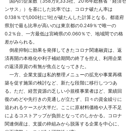
国内の企業数（358万9,333社、2016年総務省「経済セ
ンサス」）を基にした比率では、コロナ破たん率は
0.138％で1,000社に1社が破たんした計算となる。都道府
県別で最も比率が高いのは東京都の0.249％で唯一の
0.2％台、一方最低は宮崎県の0.060％で、地域間での格
差がみられる。
倒産抑制に効果を発揮してきたコロナ関連融資は、返
済再開の本格化や利子補給期間の終了を控え、利用企業
の返済原資の有無が焦点となってきた。
一方、企業支援は私的整理メニューの拡充や事業再構
築を促す施策の検討など、新たな段階に移行しつつあ
る。ただ、経営資源の乏しい小規模事業者ほど、業績回
復のめどや先行きの見通しが立たず、日々の資金繰りに
追われるケースが大半だ。ここに原材料価格や人手不足
によるコストアップが負担となってのしかかる。コロナ
関連倒産は、支援の枠組みから脱落する企業を中心に、