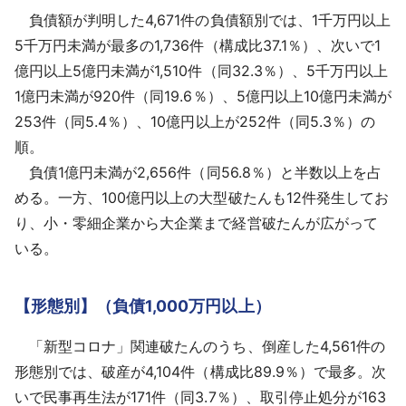
負債額が判明した4,671件の負債額別では、1千万円以上
5千万円未満が最多の1,736件（構成比37.1％）、次いで1
億円以上5億円未満が1,510件（同32.3％）、5千万円以上
1億円未満が920件（同19.6％）、5億円以上10億円未満が
253件（同5.4％）、10億円以上が252件（同5.3％）の
順。
負債1億円未満が2,656件（同56.8％）と半数以上を占
める。一方、100億円以上の大型破たんも12件発生してお
り、小・零細企業から大企業まで経営破たんが広がって
いる。
【形態別】（負債1,000万円以上）
「新型コロナ」関連破たんのうち、倒産した4,561件の
形態別では、破産が4,104件（構成比89.9％）で最多。次
いで民事再生法が171件（同3.7％）、取引停止処分が163