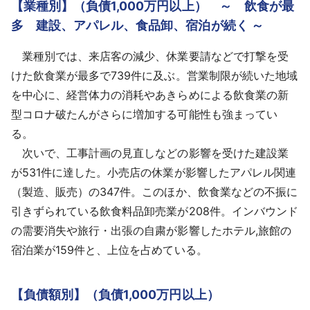
【業種別】（負債1,000万円以上） ～ 飲⾷が最
多 建設、アパレル、⾷品卸、宿泊が続く ～
業種別では、来店客の減少、休業要請などで打撃を受
けた飲食業が最多で739件に及ぶ。営業制限が続いた地域
を中心に、経営体力の消耗やあきらめによる飲食業の新
型コロナ破たんがさらに増加する可能性も強まってい
る。
次いで、工事計画の見直しなどの影響を受けた建設業
が531件に達した。小売店の休業が影響したアパレル関連
（製造、販売）の347件。このほか、飲食業などの不振に
引きずられている飲食料品卸売業が208件。インバウンド
の需要消失や旅行・出張の自粛が影響したホテル,旅館の
宿泊業が159件と、上位を占めている。
【負債額別】（負債1,000万円以上）