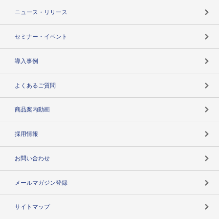
TSR-PLUSトップ
支社店一覧
ニュース・リリース
失敗しない与信管理とは
決算情報
セミナー・イベント
海外取引のノウハウ
パートナー体制
導入事例
企業データの有効活用
マルチステークホルダー
よくあるご質問
コンプライアンスチェック
商品案内動画
用語辞典
採用情報
お問い合わせ
メールマガジン登録
サイトマップ