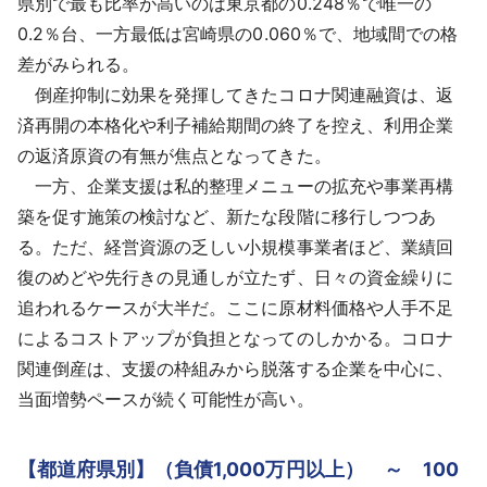
県別で最も比率が高いのは東京都の0.248％で唯一の
0.2％台、一方最低は宮崎県の0.060％で、地域間での格
差がみられる。
倒産抑制に効果を発揮してきたコロナ関連融資は、返
済再開の本格化や利子補給期間の終了を控え、利用企業
の返済原資の有無が焦点となってきた。
一方、企業支援は私的整理メニューの拡充や事業再構
築を促す施策の検討など、新たな段階に移行しつつあ
る。ただ、経営資源の乏しい小規模事業者ほど、業績回
復のめどや先行きの見通しが立たず、日々の資金繰りに
追われるケースが大半だ。ここに原材料価格や人手不足
によるコストアップが負担となってのしかかる。コロナ
関連倒産は、支援の枠組みから脱落する企業を中心に、
当面増勢ペースが続く可能性が高い。
【都道府県別】（負債1,000万円以上） ～ 100