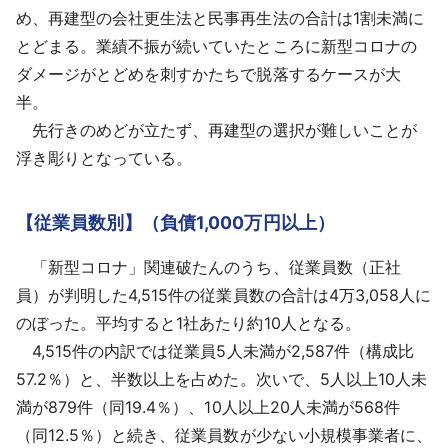
め、再建型の会社更生法と民事再生法の合計は1割未満に
とどまる。業績不振が続いていたところに新型コロナの
ダメージがとどめを刺すかたちで脱落するケースが大
半。
先行きのめどが立たず、再建型の選択が難しいことが
浮き彫りとなっている。
【従業員数別】（負債1,000万円以上）
「新型コロナ」関連破たんのうち、従業員数（正社
員）が判明した4,515件の従業員数の合計は4万3,058人に
のぼった。平均すると1社あたり約10人となる。
4,515件の内訳では従業員5人未満が2,587件（構成比
57.2％）と、半数以上を占めた。次いで、5人以上10人未
満が879件（同19.4％）、10人以上20人未満が568件
（同12.5％）と続き、従業員数が少ない小規模事業者に、