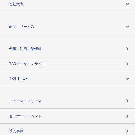
会社案内
会社案内トップ
商品・サービス
会社概要
カテゴリで探す
倒産・注目企業情報
TSRのビジョン
目的で探す
TSRデータインサイト
創業のあゆみ
ニーズで探す
TSR-PLUS
TSRのCSR
役割で探す
TSR-PLUSトップ
支社店一覧
ニュース・リリース
失敗しない与信管理とは
決算情報
セミナー・イベント
海外取引のノウハウ
パートナー体制
導入事例