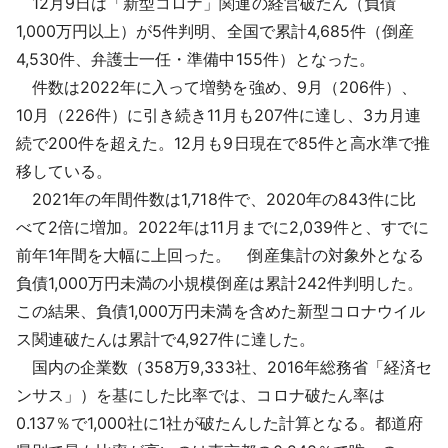
12月9日は「新型コロナ」関連の経営破たん（負債
採用情報
1,000万円以上）が5件判明、全国で累計4,685件（倒産
4,530件、弁護士一任・準備中155件）となった。
よくあるご質問
件数は2022年に入って増勢を強め、9月（206件）、
10月（226件）に引き続き11月も207件に達し、3カ月連
English
続で200件を超えた。12月も9日現在で85件と高水準で推
移している。
2021年の年間件数は1,718件で、2020年の843件に比
べて2倍に増加。2022年は11月までに2,039件と、すでに
前年1年間を大幅に上回った。 倒産集計の対象外となる
負債1,000万円未満の小規模倒産は累計242件判明した。
この結果、負債1,000万円未満を含めた新型コロナウイル
ス関連破たんは累計で4,927件に達した。
国内の企業数（358万9,333社、2016年総務省「経済セ
ンサス」）を基にした比率では、コロナ破たん率は
0.137％で1,000社に1社が破たんした計算となる。都道府