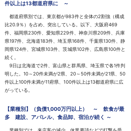
件以上は13都道府県に ～
都道府県別では、東京都が983件と全体の2割強（構成
比20.9％）を占め、突出している。以下、大阪府469
件、福岡県230件、愛知県229件、神奈川県209件、兵庫
県197件、北海道183件、埼玉県168件、千葉県130件、静
岡県124件、宮城県103件、茨城県102件、広島県100件と
続く。
9日は北海道で2件、富山県と群馬県、埼玉県で各1件判
明した。10～20件未満が2県、20～50件未満が21県、50
件以上100件未満が11府県、100件以上は13都道府県に広
がっている。
【業種別】（負債1,000万円以上） ～ 飲⾷が最
多 建設、アパレル、⾷品卸、宿泊が続く ～
業種別では、来店客の減少、休業要請などで打撃を受