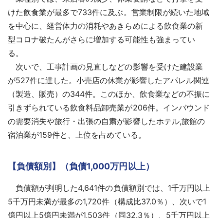
けた飲食業が最多で733件に及ぶ。営業制限が続いた地域
を中心に、経営体力の消耗やあきらめによる飲食業の新
型コロナ破たんがさらに増加する可能性も強まってい
る。
次いで、工事計画の見直しなどの影響を受けた建設業
が527件に達した。小売店の休業が影響したアパレル関連
（製造、販売）の344件。このほか、飲食業などの不振に
引きずられている飲食料品卸売業が206件。インバウンド
の需要消失や旅行・出張の自粛が影響したホテル,旅館の
宿泊業が159件と、上位を占めている。
【負債額別】（負債1,000万円以上）
負債額が判明した4,641件の負債額別では、1千万円以上
5千万円未満が最多の1,720件（構成比37.0％）、次いで1
億円以上5億円未満が1,503件（同32.3％）、5千万円以上