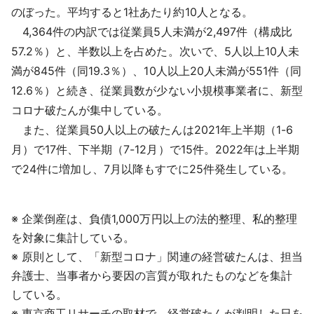
のぼった。平均すると1社あたり約10人となる。
4,364件の内訳では従業員5人未満が2,497件（構成比
57.2％）と、半数以上を占めた。次いで、5人以上10人未
満が845件（同19.3％）、10人以上20人未満が551件（同
12.6％）と続き、従業員数が少ない小規模事業者に、新型
コロナ破たんが集中している。
また、従業員50人以上の破たんは2021年上半期（1-6
月）で17件、下半期（7-12月）で15件。2022年は上半期
で24件に増加し、7月以降もすでに25件発生している。
※ 企業倒産は、負債1,000万円以上の法的整理、私的整理
を対象に集計している。
※ 原則として、「新型コロナ」関連の経営破たんは、担当
弁護士、当事者から要因の言質が取れたものなどを集計
している。
※ 東京商工リサーチの取材で、経営破たんが判明した日を