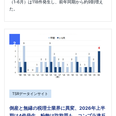
（1-6月）は118件発生し、前年同期から約9割増え
た。
2
TSRデータインサイト
倒産と無縁の税理士業界に異変、2026年上半
期は4件発生 粉飾は詐欺罪も、コンプラ違反