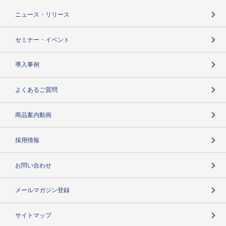
TSR-PLUSトップ
支社店一覧
ニュース・リリース
失敗しない与信管理とは
決算情報
セミナー・イベント
海外取引のノウハウ
パートナー体制
導入事例
企業データの有効活用
マルチステークホルダー
よくあるご質問
コンプライアンスチェック
商品案内動画
用語辞典
採用情報
お問い合わせ
メールマガジン登録
サイトマップ