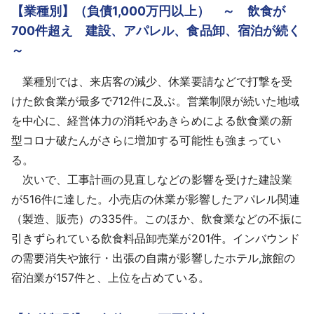
【業種別】（負債1,000万円以上） ～ 飲⾷が
700件超え 建設、アパレル、⾷品卸、宿泊が続く
～
業種別では、来店客の減少、休業要請などで打撃を受
けた飲食業が最多で712件に及ぶ。営業制限が続いた地域
を中心に、経営体力の消耗やあきらめによる飲食業の新
型コロナ破たんがさらに増加する可能性も強まってい
る。
次いで、工事計画の見直しなどの影響を受けた建設業
が516件に達した。小売店の休業が影響したアパレル関連
（製造、販売）の335件。このほか、飲食業などの不振に
引きずられている飲食料品卸売業が201件。インバウンド
の需要消失や旅行・出張の自粛が影響したホテル,旅館の
宿泊業が157件と、上位を占めている。