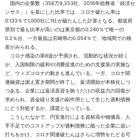
国内の企業数（358万9,333社、2016年総務省「経済セ
ンサス」）を基にした比率では、コロナ破たん率は
0.133％で1,000社に1社が破たんした計算となる。都道府
県別で最も比率が高いのは東京都の0.240％で唯一の
0.2％台、一方最低は宮崎県の0.054％で、地域間での格
差がみられる。
コロナ感染の第8波が予測され、流動的な状況が続く
が、入国制限の緩和や消費促進のための支援策の実施な
ど、ウィズコロナの動きも進んでいる。一方、コロナ関
連融資は据え置き期間が終了し、返済開始が本格化しつ
つある。企業には返済原資を賄うだけの収益力の回復が
求められ、資金繰り支援の副作用として生じた過剰債務
にどう対処するか、課題となっている。
こうしたなかで、円安進行による資材高や物価高、人
手不足でのコストアップが過剰債務に陥った企業に追い
打ちをかけ、コロナ関連破たんはさらに増勢をたどる可