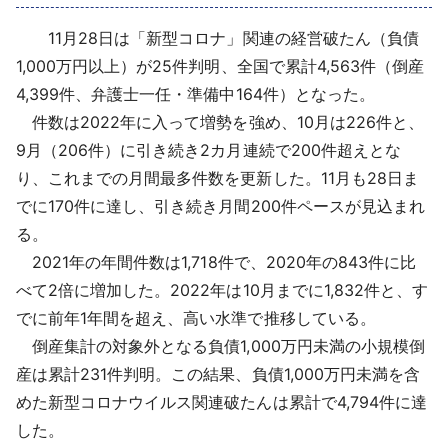
採用情報
11月28日は「新型コロナ」関連の経営破たん（負債
1,000万円以上）が25件判明、全国で累計4,563件（倒産
よくあるご質問
4,399件、弁護士一任・準備中164件）となった。
件数は2022年に入って増勢を強め、10月は226件と、
English
9月（206件）に引き続き2カ月連続で200件超えとな
り、これまでの月間最多件数を更新した。11月も28日ま
でに170件に達し、引き続き月間200件ペースが見込まれ
る。
2021年の年間件数は1,718件で、2020年の843件に比
べて2倍に増加した。2022年は10月までに1,832件と、す
でに前年1年間を超え、高い水準で推移している。
倒産集計の対象外となる負債1,000万円未満の小規模倒
産は累計231件判明。この結果、負債1,000万円未満を含
めた新型コロナウイルス関連破たんは累計で4,794件に達
した。