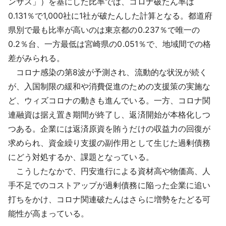
ンサス」）を基にした比率では、コロナ破たん率は
0.131％で1,000社に1社が破たんした計算となる。都道府
県別で最も比率が高いのは東京都の0.237％で唯一の
0.2％台、一方最低は宮崎県の0.051％で、地域間での格
差がみられる。
コロナ感染の第8波が予測され、流動的な状況が続く
が、入国制限の緩和や消費促進のための支援策の実施な
ど、ウィズコロナの動きも進んでいる。一方、コロナ関
連融資は据え置き期間が終了し、返済開始が本格化しつ
つある。企業には返済原資を賄うだけの収益力の回復が
求められ、資金繰り支援の副作用として生じた過剰債務
にどう対処するか、課題となっている。
こうしたなかで、円安進行による資材高や物価高、人
手不足でのコストアップが過剰債務に陥った企業に追い
打ちをかけ、コロナ関連破たんはさらに増勢をたどる可
能性が高まっている。