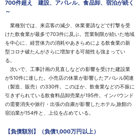
700件超え 建設、アパレル、⾷品卸、宿泊が続く
～
業種別では、来店客の減少、休業要請などで打撃を受
けた飲食業が最多で703件に及ぶ。営業制限が続いた地域
を中心に、経営体力の消耗やあきらめによる飲食業の新
型コロナ破たんがさらに増加する可能性も強まってい
る。
次いで、工事計画の見直しなどの影響を受けた建設業
が510件に達した。小売店の休業が影響したアパレル関連
（製造、販売）の330件。このほか、飲食業などの不振に
引きずられている飲食料品卸売業が195件。インバウンド
の需要消失や旅行・出張の自粛が影響したホテル,旅館の
宿泊業が154件と、上位を占めている。
【負債額別】（負債1,000万円以上）