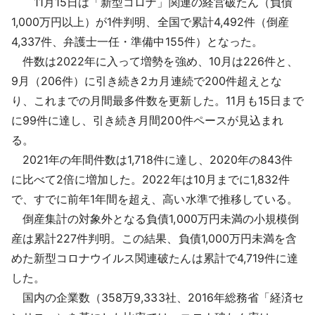
11月15日は「新型コロナ」関連の経営破たん（負債
採用情報
1,000万円以上）が1件判明、全国で累計4,492件（倒産
4,337件、弁護士一任・準備中155件）となった。
よくあるご質問
件数は2022年に入って増勢を強め、10月は226件と、
9月（206件）に引き続き2カ月連続で200件超えとな
English
り、これまでの月間最多件数を更新した。11月も15日まで
に99件に達し、引き続き月間200件ペースが見込まれ
る。
2021年の年間件数は1,718件に達し、2020年の843件
に比べて2倍に増加した。2022年は10月までに1,832件
で、すでに前年1年間を超え、高い水準で推移している。
倒産集計の対象外となる負債1,000万円未満の小規模倒
産は累計227件判明。この結果、負債1,000万円未満を含
めた新型コロナウイルス関連破たんは累計で4,719件に達
した。
国内の企業数（358万9,333社、2016年総務省「経済セ