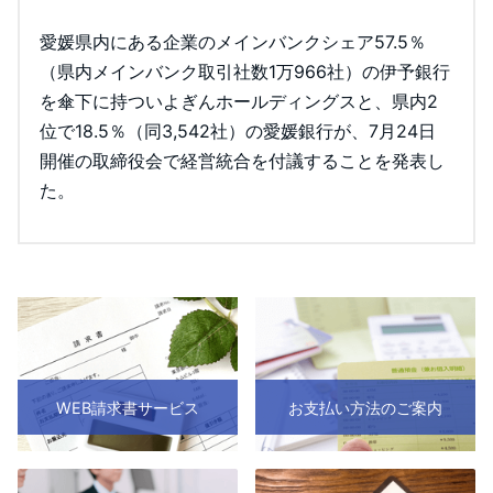
愛媛県内にある企業のメインバンクシェア57.5％
（県内メインバンク取引社数1万966社）の伊予銀行
を傘下に持ついよぎんホールディングスと、県内2
位で18.5％（同3,542社）の愛媛銀行が、7月24日
開催の取締役会で経営統合を付議することを発表し
た。
WEB請求書サービス
お支払い方法のご案内