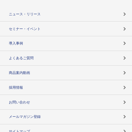
役割で探す
TSR-PLUSトップ
支社店一覧
ニュース・リリース
失敗しない与信管理とは
決算情報
セミナー・イベント
海外取引のノウハウ
パートナー体制
導入事例
企業データの有効活用
マルチステークホルダー
よくあるご質問
コンプライアンスチェック
商品案内動画
用語辞典
採用情報
お問い合わせ
メールマガジン登録
サイトマップ