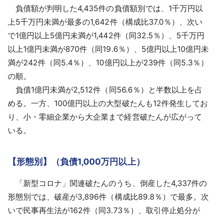
負債額が判明した4,435件の負債額別では、1千万円以
上5千万円未満が最多の1,642件（構成比37.0％）、次い
で1億円以上5億円未満が1,442件（同32.5％）、5千万円
以上1億円未満が870件（同19.6％）、5億円以上10億円未
満が242件（同5.4％）、10億円以上が239件（同5.3％）
の順。
負債1億円未満が2,512件（同56.6％）と半数以上を占
める。一方、100億円以上の大型破たんも12件発生してお
り、小・零細企業から大企業まで経営破たんが広がって
いる。
【形態別】（負債1,000万円以上）
「新型コロナ」関連破たんのうち、倒産した4,337件の
形態別では、破産が3,896件（構成比89.8％）で最多。次
いで民事再生法が162件（同3.73％）、取引停止処分が