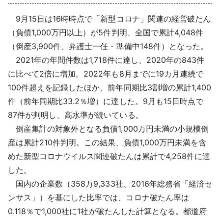
採用情報
9月15日は16時時点で「新型コロナ」関連の経営破たん
（負債1,000万円以上）が5件判明、全国で累計4,048件
よくあるご質問
（倒産3,900件、弁護士一任・準備中148件）となった。
2021年の年間件数は1,718件に達し、2020年の843件
English
に比べて2倍に増加。2022年も8月までに19カ月連続で
100件超えを記録したほか、前年同期比3割増の累計1,400
件（前年同期比33.2％増）に達した。9月も15日時点で
87件が判明し、高水準が続いている。
倒産集計の対象外となる負債1,000万円未満の小規模倒
産は累計210件判明。この結果、負債1,000万円未満を含
めた新型コロナウイルス関連破たんは累計で4,258件に達
した。
国内の企業数（358万9,333社、2016年総務省「経済セ
ンサス」）を基にした比率では、コロナ破たん率は
0.118％で1,000社に1社が破たんした計算となる。都道府