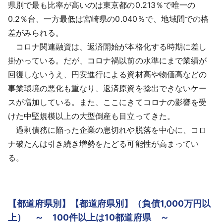
県別で最も比率が高いのは東京都の0.213％で唯一の
0.2％台、一方最低は宮崎県の0.040％で、地域間での格
差がみられる。
コロナ関連融資は、返済開始が本格化する時期に差し
掛かっている。だが、コロナ禍以前の水準にまで業績が
回復しないうえ、円安進行による資材高や物価高などの
事業環境の悪化も重なり、返済原資を捻出できないケー
スが増加している。また、ここにきてコロナの影響を受
けた中堅規模以上の大型倒産も目立ってきた。
過剰債務に陥った企業の息切れや脱落を中心に、コロ
ナ破たんは引き続き増勢をたどる可能性が高まってい
る。
【都道府県別】【都道府県別】（負債1,000万円以
上） ～ 100件以上は10都道府県 ～