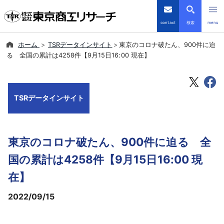
contact
検索
menu
ホーム
TSRデータインサイト
東京のコロナ破たん、900件に迫
倒産・注目企業情報
る 全国の累計は4258件【9月15日16:00 現在】
TSRデータインサイト
TSRデータインサイト
TSR-PLUS
優良企業サイト
東京のコロナ破たん、900件に迫る 全
会社案内
国の累計は4258件【9月15日16:00 現
在】
商品・サービス
2022/09/15
導入事例