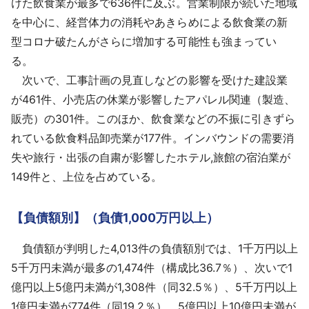
けた飲食業が最多で636件に及ぶ。営業制限が続いた地域
を中心に、経営体力の消耗やあきらめによる飲食業の新
型コロナ破たんがさらに増加する可能性も強まってい
る。
次いで、工事計画の見直しなどの影響を受けた建設業
が461件、小売店の休業が影響したアパレル関連（製造、
販売）の301件。このほか、飲食業などの不振に引きずら
れている飲食料品卸売業が177件。インバウンドの需要消
失や旅行・出張の自粛が影響したホテル,旅館の宿泊業が
149件と、上位を占めている。
【負債額別】（負債1,000万円以上）
負債額が判明した4,013件の負債額別では、1千万円以上
5千万円未満が最多の1,474件（構成比36.7％）、次いで1
億円以上5億円未満が1,308件（同32.5％）、5千万円以上
1億円未満が774件（同19.2％）、5億円以上10億円未満が