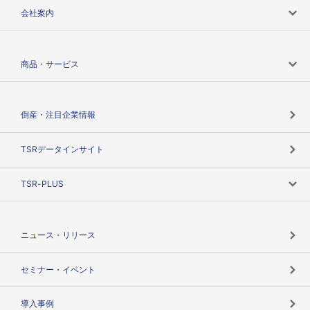
会社案内
会社案内トップ
商品・サービス
会社概要
カテゴリで探す
倒産・注目企業情報
TSRのビジョン
目的で探す
TSRデータインサイト
創業のあゆみ
ニーズで探す
TSR-PLUS
TSRのCSR
役割で探す
TSR-PLUSトップ
支社店一覧
ニュース・リリース
失敗しない与信管理とは
決算情報
セミナー・イベント
海外取引のノウハウ
パートナー体制
導入事例