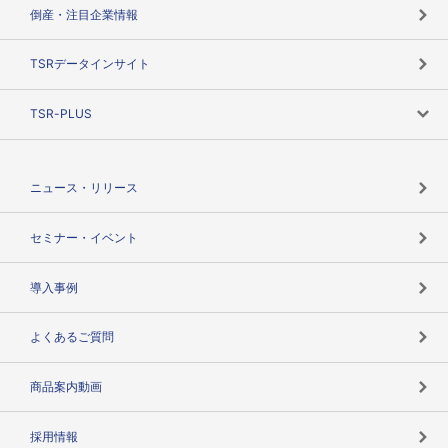
カテゴリで探す
倒産・注目企業情報
TSRのビジョン
目的で探す
TSRデータインサイト
創業のあゆみ
ニーズで探す
TSR-PLUS
TSRのCSR
役割で探す
TSR-PLUSトップ
支社店一覧
ニュース・リリース
失敗しない与信管理とは
決算情報
セミナー・イベント
海外取引のノウハウ
パートナー体制
導入事例
企業データの有効活用
マルチステークホルダー
よくあるご質問
コンプライアンスチェック
商品案内動画
用語辞典
採用情報