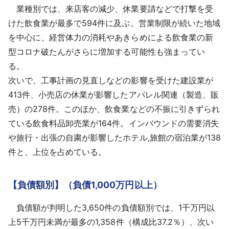
業種別では、来店客の減少、休業要請などで打撃を受
けた飲食業が最多で594件に及ぶ。営業制限が続いた地域
を中心に、経営体力の消耗やあきらめによる飲食業の新
型コロナ破たんがさらに増加する可能性も強まってい
る。
次いで、工事計画の見直しなどの影響を受けた建設業が
413件、小売店の休業が影響したアパレル関連（製造、販
売）の278件。このほか、飲食業などの不振に引きずられ
ている飲食料品卸売業が164件。インバウンドの需要消失
や旅行・出張の自粛が影響したホテル,旅館の宿泊業が138
件と、上位を占めている。
【負債額別】（負債1,000万円以上）
負債額が判明した3,650件の負債額別では、1千万円以
上5千万円未満が最多の1,358件（構成比37.2％）、次い