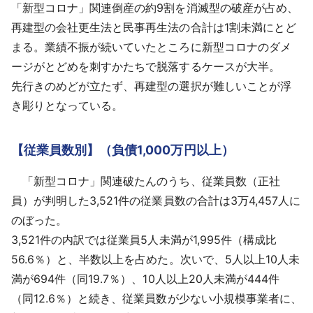
「新型コロナ」関連倒産の約9割を消滅型の破産が占め、
再建型の会社更生法と民事再生法の合計は1割未満にとど
まる。業績不振が続いていたところに新型コロナのダメ
ージがとどめを刺すかたちで脱落するケースが大半。
先行きのめどが立たず、再建型の選択が難しいことが浮
き彫りとなっている。
【従業員数別】（負債1,000万円以上）
「新型コロナ」関連破たんのうち、従業員数（正社
員）が判明した3,521件の従業員数の合計は3万4,457人に
のぼった。
3,521件の内訳では従業員5人未満が1,995件（構成比
56.6％）と、半数以上を占めた。次いで、5人以上10人未
満が694件（同19.7％）、10人以上20人未満が444件
（同12.6％）と続き、従業員数が少ない小規模事業者に、