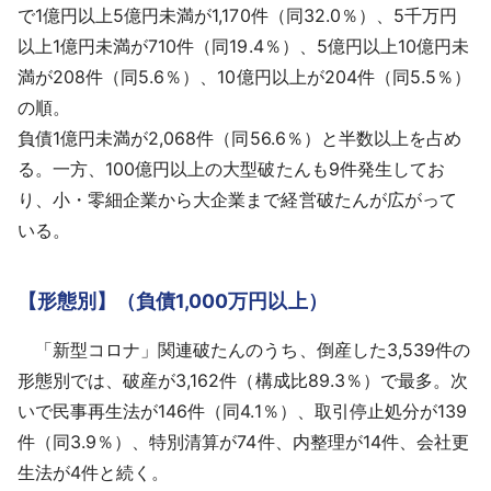
で1億円以上5億円未満が1,170件（同32.0％）、5千万円
以上1億円未満が710件（同19.4％）、5億円以上10億円未
満が208件（同5.6％）、10億円以上が204件（同5.5％）
の順。
負債1億円未満が2,068件（同56.6％）と半数以上を占め
る。一方、100億円以上の大型破たんも9件発生してお
り、小・零細企業から大企業まで経営破たんが広がって
いる。
【形態別】（負債1,000万円以上）
「新型コロナ」関連破たんのうち、倒産した3,539件の
形態別では、破産が3,162件（構成比89.3％）で最多。次
いで民事再生法が146件（同4.1％）、取引停止処分が139
件（同3.9％）、特別清算が74件、内整理が14件、会社更
生法が4件と続く。