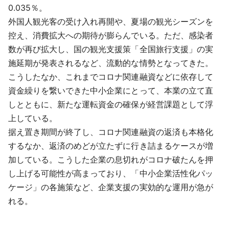
0.035％。
外国人観光客の受け入れ再開や、夏場の観光シーズンを
控え、消費拡大への期待が膨らんでいる。ただ、感染者
数が再び拡大し、国の観光支援策「全国旅行支援」の実
施延期が発表されるなど、流動的な情勢となってきた。
こうしたなか、これまでコロナ関連融資などに依存して
資金繰りを繋いできた中小企業にとって、本業の立て直
しとともに、新たな運転資金の確保が経営課題として浮
上している。
据え置き期間が終了し、コロナ関連融資の返済も本格化
するなか、返済のめどが立たずに行き詰まるケースが増
加している。こうした企業の息切れがコロナ破たんを押
し上げる可能性が高まっており、「中小企業活性化パッ
ケージ」の各施策など、企業支援の実効的な運用が急が
れる。