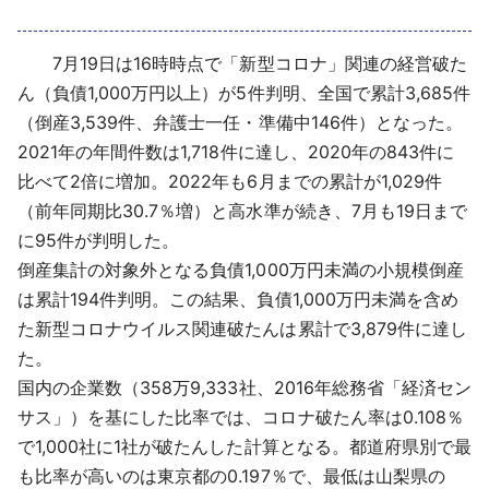
採用情報
7月19日は16時時点で「新型コロナ」関連の経営破た
よくあるご質問
ん（負債1,000万円以上）が5件判明、全国で累計3,685件
（倒産3,539件、弁護士一任・準備中146件）となった。
English
2021年の年間件数は1,718件に達し、2020年の843件に
比べて2倍に増加。2022年も6月までの累計が1,029件
（前年同期比30.7％増）と高水準が続き、7月も19日まで
に95件が判明した。
倒産集計の対象外となる負債1,000万円未満の小規模倒産
は累計194件判明。この結果、負債1,000万円未満を含め
た新型コロナウイルス関連破たんは累計で3,879件に達し
た。
国内の企業数（358万9,333社、2016年総務省「経済セン
サス」）を基にした比率では、コロナ破たん率は0.108％
で1,000社に1社が破たんした計算となる。都道府県別で最
も比率が高いのは東京都の0.197％で、最低は山梨県の