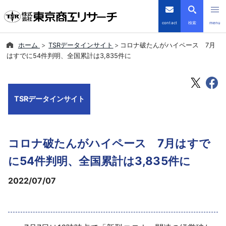
contact
検索
menu
ホーム
TSRデータインサイト
コロナ破たんがハイペース 7月
倒産・注目企業情報
はすでに54件判明、全国累計は3,835件に
TSRデータインサイト
TSRデータインサイト
TSR-PLUS
優良企業サイト
コロナ破たんがハイペース 7月はすで
会社案内
に54件判明、全国累計は3,835件に
2022/07/07
商品・サービス
導入事例