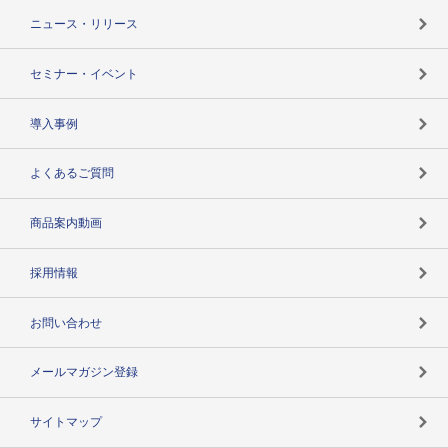
TSR-PLUSトップ
支社店一覧
ニュース・リリース
失敗しない与信管理とは
決算情報
セミナー・イベント
海外取引のノウハウ
パートナー体制
導入事例
企業データの有効活用
マルチステークホルダー
よくあるご質問
コンプライアンスチェック
商品案内動画
用語辞典
採用情報
お問い合わせ
メールマガジン登録
サイトマップ