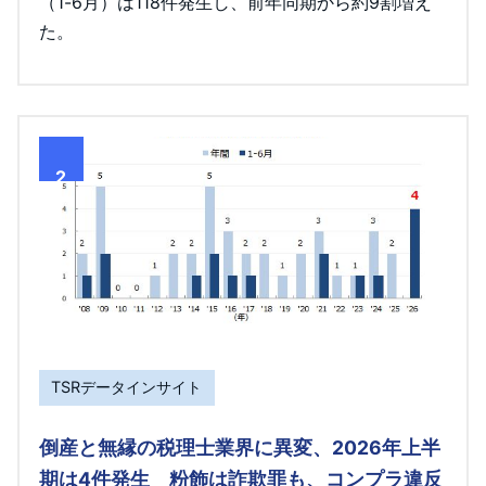
（1-6月）は118件発生し、前年同期から約9割増え
た。
2
TSRデータインサイト
倒産と無縁の税理士業界に異変、2026年上半
期は4件発生 粉飾は詐欺罪も、コンプラ違反