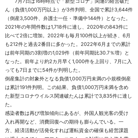
7月7日は16時時点で「新型コロナ」関連の経営破た
採用情報
ん（負債1,000万円以上）が3件判明、全国で累計3,644件
（倒産3,500件、弁護士一任・準備中144件）となった。
よくあるご質問
2021年の年間件数は1,718件に達し、2020年の843件に
比べて2倍に増加。2022年も毎月100件以上が続き、6月
English
も212件と過去2番目に多かった。2022年6月までの累計
は前年同期の3割増の1,029件（前年同期比30.7％増）と
なった。前年より約2カ月早く1,000件を上回り、7月に入
っても7日までに54件が判明した。
倒産集計の対象外となる負債1,000万円未満の小規模倒産
は累計191件判明。この結果、負債1,000万円未満を含め
た新型コロナウイルス関連破たんは累計で3,835件に達し
た。
感染者数は再び増加傾向にあるが、外国人観光客の受け
入れ再開など、消費回復への期待も膨らんでいる。一
方、経済活動が活発化すれば運転資金の確保も経営課題