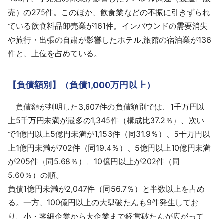
売）の275件。このほか、飲食業などの不振に引きずられ
ている飲食料品卸売業が161件。インバウンドの需要消失
や旅行・出張の自粛が影響したホテル,旅館の宿泊業が136
件と、上位を占めている。
【負債額別】（負債1,000万円以上）
負債額が判明した3,607件の負債額別では、1千万円以
上5千万円未満が最多の1,345件（構成比37.2％）、次い
で1億円以上5億円未満が1,153件（同31.9％）、5千万円以
上1億円未満が702件（同19.4％）、5億円以上10億円未満
が205件（同5.68％）、10億円以上が202件（同
5.60％）の順。
負債1億円未満が2,047件（同56.7％）と半数以上を占め
る。一方、100億円以上の大型破たんも9件発生してお
り、小・零細企業から大企業まで経営破たんが広がって