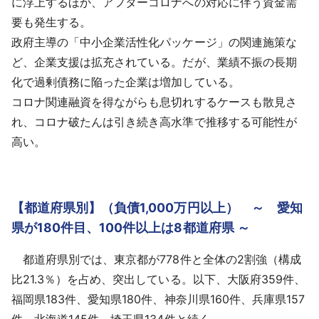
に浮上するほか、アフターコロナへの対応に伴う資金需
要も発生する。
政府主導の「中小企業活性化パッケージ」の関連施策な
ど、企業支援は拡充されている。だが、業績不振の長期
化で過剰債務に陥った企業は増加している。
コロナ関連融資を得ながらも息切れするケースも散見さ
れ、コロナ破たんは引き続き高水準で推移する可能性が
高い。
【都道府県別】（負債1,000万円以上） ～ 愛知
県が180件目、100件以上は8都道府県 ～
都道府県別では、東京都が778件と全体の2割強（構成
比21.3％）を占め、突出している。以下、大阪府359件、
福岡県183件、愛知県180件、神奈川県160件、兵庫県157
件、北海道145件、埼玉県134件と続く。