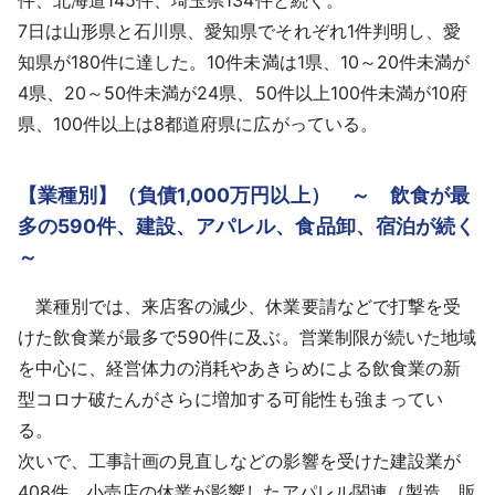
7日は山形県と石川県、愛知県でそれぞれ1件判明し、愛
知県が180件に達した。10件未満は1県、10～20件未満が
4県、20～50件未満が24県、50件以上100件未満が10府
県、100件以上は8都道府県に広がっている。
【業種別】（負債1,000万円以上） ～ 飲食が最
多の590件、建設、アパレル、食品卸、宿泊が続く
～
業種別では、来店客の減少、休業要請などで打撃を受
けた飲食業が最多で590件に及ぶ。営業制限が続いた地域
を中心に、経営体力の消耗やあきらめによる飲食業の新
型コロナ破たんがさらに増加する可能性も強まってい
る。
次いで、工事計画の見直しなどの影響を受けた建設業が
408件、小売店の休業が影響したアパレル関連（製造、販