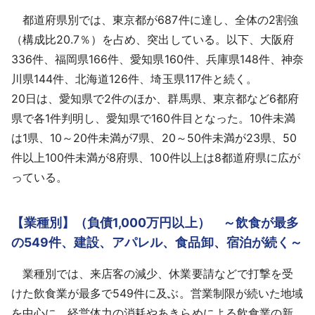
都道府県別では、東京都が687件に達し、全体の2割強
（構成比20.7％）を占め、突出している。以下、大阪府
336件、福岡県166件、愛知県160件、兵庫県148件、神奈
川県144件、北海道126件、埼玉県117件と続く。
20日は、愛知県で2件のほか、群馬県、東京都など6都府
県で各1件判明し、愛知県で160件目となった。10件未満
は1県、10～20件未満が7県、20～50件未満が23県、50
件以上100件未満が8府県、100件以上は8都道府県に広が
っている。
【業種別】（負債1,000万円以上） ～飲食が最多
の549件、建設、アパレル、食品卸、宿泊が続く～
業種別では、来店客の減少、休業要請などで打撃を受
けた飲食業が最多で549件に及ぶ。営業制限が続いた地域
を中心に、経営体力の消耗やあきらめによる飲食業の新