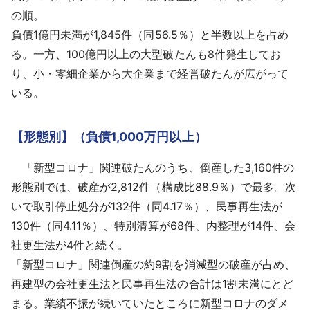
の順。
負債1億円未満が1,845件（同56.5％）と半数以上を占め
る。一方、100億円以上の大型破たんも8件発生してお
り、小・零細企業から大企業まで経営破たんが広がって
いる。
【形態別】（負債1,000万円以上）
「新型コロナ」関連破たんのうち、倒産した3,160件の
形態別では、破産が2,812件（構成比88.9％）で最多。次
いで取引停止処分が132件（同4.17％）、民事再生法が
130件（同4.11％）、特別清算が68件、内整理が14件、会
社更生法が4件と続く。
「新型コロナ」関連倒産の約9割を消滅型の破産が占め、
再建型の会社更生法と民事再生法の合計は1割未満にとど
まる。業績不振が続いていたところに新型コロナのダメ