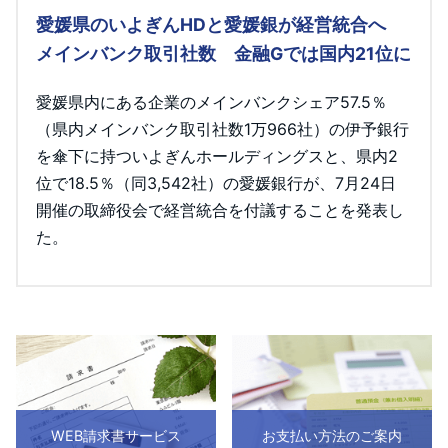
愛媛県のいよぎんHDと愛媛銀が経営統合へ
メインバンク取引社数 金融Gでは国内21位に
愛媛県内にある企業のメインバンクシェア57.5％
（県内メインバンク取引社数1万966社）の伊予銀行
を傘下に持ついよぎんホールディングスと、県内2
位で18.5％（同3,542社）の愛媛銀行が、7月24日
開催の取締役会で経営統合を付議することを発表し
た。
WEB請求書サービス
お支払い方法のご案内