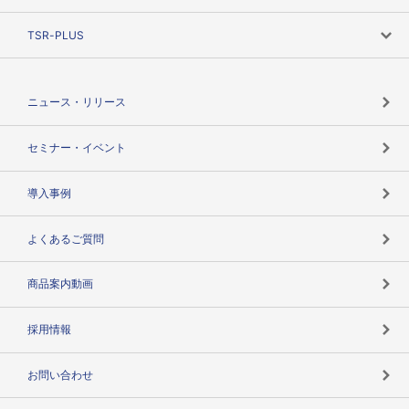
創業のあゆみ
ニーズで探す
TSR-PLUS
TSRのCSR
役割で探す
TSR-PLUSトップ
支社店一覧
ニュース・リリース
失敗しない与信管理とは
決算情報
セミナー・イベント
海外取引のノウハウ
パートナー体制
導入事例
企業データの有効活用
マルチステークホルダー
よくあるご質問
コンプライアンスチェック
商品案内動画
用語辞典
採用情報
お問い合わせ