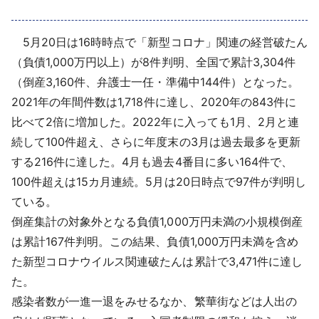
採用情報
5月20日は16時時点で「新型コロナ」関連の経営破たん
よくあるご質問
（負債1,000万円以上）が8件判明、全国で累計3,304件
（倒産3,160件、弁護士一任・準備中144件）となった。
English
2021年の年間件数は1,718件に達し、2020年の843件に
比べて2倍に増加した。2022年に入っても1月、2月と連
続して100件超え、さらに年度末の3月は過去最多を更新
する216件に達した。4月も過去4番目に多い164件で、
100件超えは15カ月連続。5月は20日時点で97件が判明し
ている。
倒産集計の対象外となる負債1,000万円未満の小規模倒産
は累計167件判明。この結果、負債1,000万円未満を含め
た新型コロナウイルス関連破たんは累計で3,471件に達し
た。
感染者数が一進一退をみせるなか、繁華街などは人出の