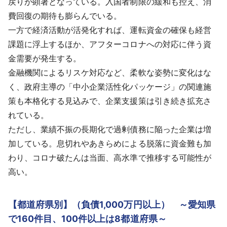
戻りが顕著となっている。入国者制限の緩和も控え、消
費回復の期待も膨らんでいる。
一方で経済活動が活発化すれば、運転資金の確保も経営
課題に浮上するほか、アフターコロナへの対応に伴う資
金需要が発生する。
金融機関によるリスケ対応など、柔軟な姿勢に変化はな
く、政府主導の「中小企業活性化パッケージ」の関連施
策も本格化する見込みで、企業支援策は引き続き拡充さ
れている。
ただし、業績不振の長期化で過剰債務に陥った企業は増
加している。息切れやあきらめによる脱落に資金難も加
わり、コロナ破たんは当面、高水準で推移する可能性が
高い。
【都道府県別】（負債1,000万円以上） ～愛知県
で160件目、100件以上は8都道府県～