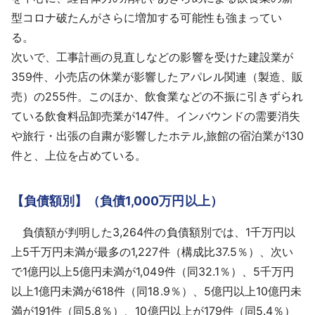
型コロナ破たんがさらに増加する可能性も強まってい
る。
次いで、工事計画の見直しなどの影響を受けた建設業が
359件、小売店の休業が影響したアパレル関連（製造、販
売）の255件。このほか、飲食業などの不振に引きずられ
ている飲食料品卸売業が147件。インバウンドの需要消失
や旅行・出張の自粛が影響したホテル,旅館の宿泊業が130
件と、上位を占めている。
【負債額別】（負債1,000万円以上）
負債額が判明した3,264件の負債額別では、1千万円以
上5千万円未満が最多の1,227件（構成比37.5％）、次い
で1億円以上5億円未満が1,049件（同32.1％）、5千万円
以上1億円未満が618件（同18.9％）、5億円以上10億円未
満が191件（同5.8％）、10億円以上が179件（同5.4％）