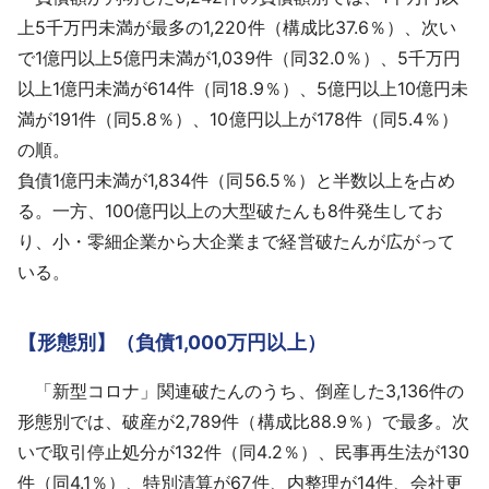
上5千万円未満が最多の1,220件（構成比37.6％）、次い
で1億円以上5億円未満が1,039件（同32.0％）、5千万円
以上1億円未満が614件（同18.9％）、5億円以上10億円未
満が191件（同5.8％）、10億円以上が178件（同5.4％）
の順。
負債1億円未満が1,834件（同56.5％）と半数以上を占め
る。一方、100億円以上の大型破たんも8件発生してお
り、小・零細企業から大企業まで経営破たんが広がって
いる。
【形態別】（負債1,000万円以上）
「新型コロナ」関連破たんのうち、倒産した3,136件の
形態別では、破産が2,789件（構成比88.9％）で最多。次
いで取引停止処分が132件（同4.2％）、民事再生法が130
件（同4.1％）、特別清算が67件、内整理が14件、会社更