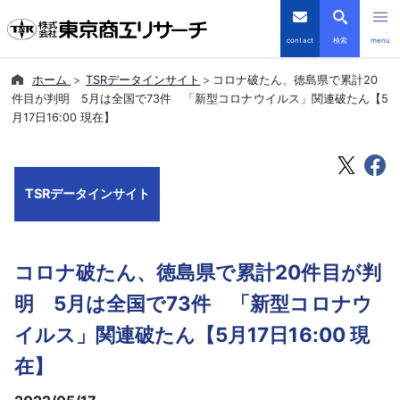
contact
検索
menu
ホーム
TSRデータインサイト
コロナ破たん、徳島県で累計20
倒産・注目企業情報
件目が判明 5月は全国で73件 「新型コロナウイルス」関連破たん【5
月17日16:00 現在】
TSRデータインサイト
TSR-PLUS
TSRデータインサイト
優良企業サイト
コロナ破たん、徳島県で累計20件目が判
会社案内
明 5月は全国で73件 「新型コロナウ
商品・サービス
イルス」関連破たん【5月17日16:00 現
在】
導入事例