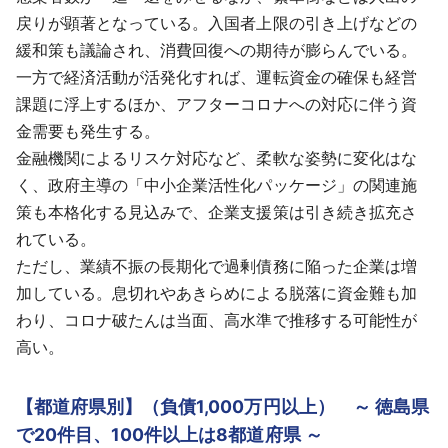
戻りが顕著となっている。入国者上限の引き上げなどの
緩和策も議論され、消費回復への期待が膨らんでいる。
一方で経済活動が活発化すれば、運転資金の確保も経営
課題に浮上するほか、アフターコロナへの対応に伴う資
金需要も発生する。
金融機関によるリスケ対応など、柔軟な姿勢に変化はな
く、政府主導の「中小企業活性化パッケージ」の関連施
策も本格化する見込みで、企業支援策は引き続き拡充さ
れている。
ただし、業績不振の長期化で過剰債務に陥った企業は増
加している。息切れやあきらめによる脱落に資金難も加
わり、コロナ破たんは当面、高水準で推移する可能性が
高い。
【都道府県別】（負債1,000万円以上） ～ 徳島県
で20件目、100件以上は8都道府県 ～