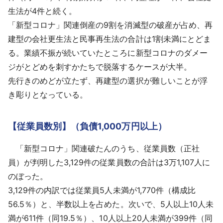
生法が4件と続く。
「新型コロナ」関連倒産の9割を消滅型の破産が占め、再
建型の会社更生法と民事再生法の合計は1割未満にとどま
る。業績不振が続いていたところに新型コロナのダメー
ジがとどめを刺すかたちで脱落するケースが大半。
先行きのめどが立たず、再建型の選択が難しいことが浮
き彫りとなっている。
【従業員数別】（負債1,000万円以上）
「新型コロナ」関連破たんのうち、従業員数（正社
員）が判明した3,129件の従業員数の合計は3万1,107人に
のぼった。
3,129件の内訳では従業員5人未満が1,770件（構成比
56.5％）と、半数以上を占めた。次いで、5人以上10人未
満が611件（同19.5％）、10人以上20人未満が399件（同