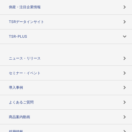
カテゴリで探す
倒産・注目企業情報
TSRのビジョン
目的で探す
TSRデータインサイト
創業のあゆみ
ニーズで探す
TSR-PLUS
TSRのCSR
役割で探す
TSR-PLUSトップ
支社店一覧
ニュース・リリース
失敗しない与信管理とは
決算情報
セミナー・イベント
海外取引のノウハウ
パートナー体制
導入事例
企業データの有効活用
マルチステークホルダー
よくあるご質問
コンプライアンスチェック
商品案内動画
用語辞典
採用情報