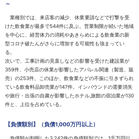
～
業種別では、来店客の減少、休業要請などで打撃を受
けた飲食業が最多で544件に及ぶ。営業制限が続いた地域
を中心に、経営体力の消耗やあきらめによる飲食業の新
型コロナ破たんがさらに増加する可能性も強まってい
る。
次いで、工事計画の見直しなどの影響を受けた建設業が
359件、小売店の休業が影響したアパレル関連（製造、販
売）の253件。このほか、飲食業などの不振に引きずられ
ている飲食料品卸売業が147件。インバウンドの需要消失
や旅行・出張の自粛が影響したホテル,旅館の宿泊業が130
件と、上位を占めている。
【負債額別】（負債1,000万円以上）
負債額が判明した3,242件の負債額別では、1千万円以