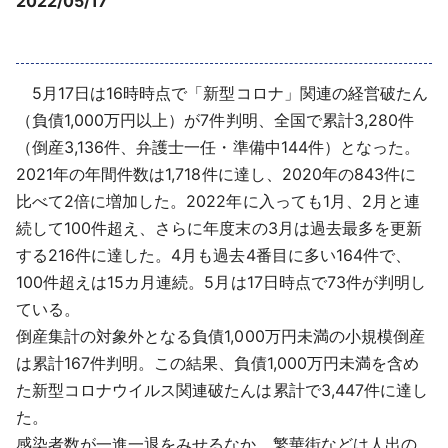
2022/05/17
採用情報
よくあるご質問
5月17日は16時時点で「新型コロナ」関連の経営破たん
（負債1,000万円以上）が7件判明、全国で累計3,280件
English
（倒産3,136件、弁護士一任・準備中144件）となった。
2021年の年間件数は1,718件に達し、2020年の843件に
比べて2倍に増加した。2022年に入っても1月、2月と連
続して100件超え、さらに年度末の3月は過去最多を更新
する216件に達した。4月も過去4番目に多い164件で、
100件超えは15カ月連続。5月は17日時点で73件が判明し
ている。
倒産集計の対象外となる負債1,000万円未満の小規模倒産
は累計167件判明。この結果、負債1,000万円未満を含め
た新型コロナウイルス関連破たんは累計で3,447件に達し
た。
感染者数が一進一退をみせるなか、繁華街などは人出の