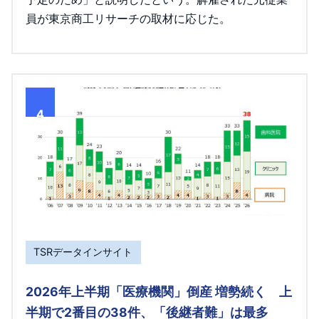
員が東京商工リサーチの取材に応じた。
4
TSRデータインサイト
2026年上半期「医療機関」倒産 増勢続く 上
半期で2番目の38件、「後継者難」は最多