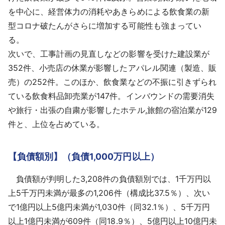
を中心に、経営体力の消耗やあきらめによる飲食業の新
型コロナ破たんがさらに増加する可能性も強まってい
る。
次いで、工事計画の見直しなどの影響を受けた建設業が
352件、小売店の休業が影響したアパレル関連（製造、販
売）の252件。このほか、飲食業などの不振に引きずられ
ている飲食料品卸売業が147件。インバウンドの需要消失
や旅行・出張の自粛が影響したホテル,旅館の宿泊業が129
件と、上位を占めている。
【負債額別】（負債1,000万円以上）
負債額が判明した3,208件の負債額別では、1千万円以
上5千万円未満が最多の1,206件（構成比37.5％）、次い
で1億円以上5億円未満が1,030件（同32.1％）、5千万円
以上1億円未満が609件（同18.9％）、5億円以上10億円未