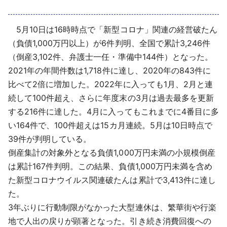
採用情報
5月10日は16時時点で「新型コロナ」関連の経営破たん
よくあるご質問
（負債1,000万円以上）が6件判明、全国で累計3,246件
（倒産3,102件、弁護士一任・準備中144件）となった。
English
2021年の年間件数は1,718件に達し、2020年の843件に
比べて2倍に増加した。2022年に入っても1月、2月と連
続して100件超え、さらに年度末の3月は過去最多を更新
する216件に達した。4月に入ってもこれまでに4番目に多
い164件で、100件超えは15カ月連続。5月は10日時点で
39件が判明している。
倒産集計の対象外となる負債1,000万円未満の小規模倒産
は累計167件判明。この結果、負債1,000万円未満を含め
た新型コロナウイルス関連破たんは累計で3,413件に達し
た。
3年ぶりに行動制限がなかった大型連休は、繁華街や行楽
地で人出の戻りが顕著となった。引き続き消費回復への