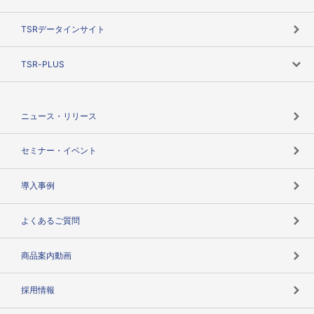
TSRのビジョン
目的で探す
TSRデータインサイト
創業のあゆみ
ニーズで探す
TSR-PLUS
TSRのCSR
役割で探す
TSR-PLUSトップ
支社店一覧
ニュース・リリース
失敗しない与信管理とは
決算情報
セミナー・イベント
海外取引のノウハウ
パートナー体制
導入事例
企業データの有効活用
マルチステークホルダー
よくあるご質問
コンプライアンスチェック
商品案内動画
用語辞典
採用情報