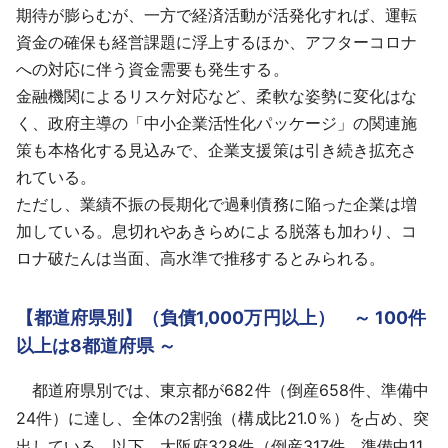
期待が膨らむが、一方で経済活動が活発化すれば、運転
資金の確保も経営課題に浮上するほか、アフターコロナ
への対応に伴う資金需要も発生する。
金融機関によるリスケ対応など、柔軟な姿勢に変化はな
く、政府主導の「中小企業活性化パッケージ」の関連施
策も本格化する見込みで、企業支援策は引き続き拡充さ
れている。
ただし、業績不振の長期化で過剰債務に陥った企業は増
加している。息切れやあきらめによる脱落も加わり、コ
ロナ破たんは当面、高水準で推移するとみられる。
【都道府県別】（負債1,000万円以上） ～ 100件
以上は8都道府県 ～
都道府県別では、東京都が682件（倒産658件、準備中
24件）に達し、全体の2割強（構成比21.0％）を占め、突
出している。以下、大阪府328件（倒産317件、準備中11