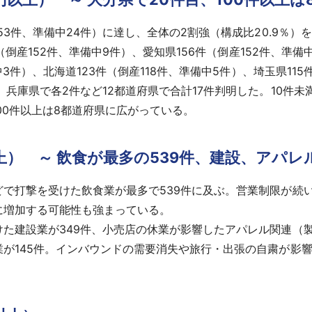
3件、準備中24件）に達し、全体の2割強（構成比20.9％）
件（倒産152件、準備中9件）、愛知県156件（倒産152件、準備
中3件）、北海道123件（倒産118件、準備中5件）、埼玉県11
庫県で各2件など12都道府県で合計17件判明した。10件未満は
100件以上は8都道府県に広がっている。
以上） ～ 飲食が最多の539件、建設、アパレ
で打撃を受けた飲食業が最多で539件に及ぶ。営業制限が続
に増加する可能性も強まっている。
た建設業が349件、小売店の休業が影響したアパレル関連（製
が145件。インバウンドの需要消失や旅行・出張の自粛が影響し