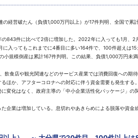
経営破たん（負債1,000万円以上）が17件判明、全国で累計3,
20年の843件に比べて2倍に増加した。2022年に入っても1月
月に入ってもこれまでに4番目に多い164件で、100件超えは1
満の小規模倒産は累計167件判明。この結果、負債1,000万円
し、飲食店や観光関連などのサービス産業では消費回復への期
するほか、アフターコロナへの対応に伴う資金需要も発生する
勢に変化はなく、政府主導の「中小企業活性化パッケージ」の
った企業は増加している。息切れやあきらめによる脱落や資金
円以上） ～ 大分県で20件目、100件以上は