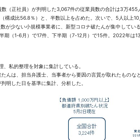
（正社員）が判明した3,067件の従業員数の合計は3万455
3件（構成比56.8％）と、半数以上を占めた。次いで、5人以上10人
従業員数が少ない小規模事業者に、新型コロナ破たんが集中してい
期（1-6月）で17件、下半期（7-12月）で15件。2022年は
的整理、私的整理を対象に集計している。
破たんは、担当弁護士、当事者から要因の言質が取れたものな
が判明した日を基準に集計、分析した。