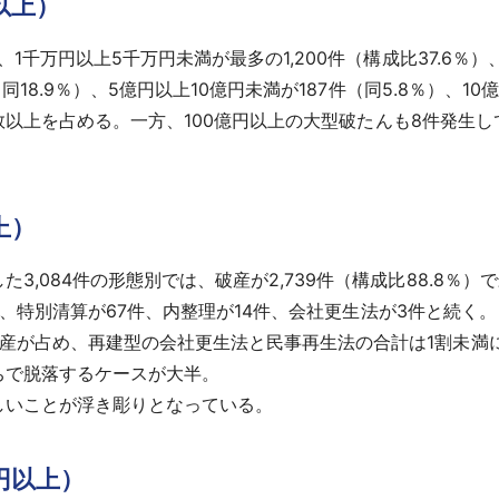
以上）
1千万円以上5千万円未満が最多の1,200件（構成比37.6％）、
同18.9％）、5億円以上10億円未満が187件（同5.8％）、10
）と半数以上を占める。一方、100億円以上の大型破たんも8件発
上）
,084件の形態別では、破産が2,739件（構成比88.8％）
1％）、特別清算が67件、内整理が14件、会社更生法が3件と続く。
破産が占め、再建型の会社更生法と民事再生法の合計は1割未満
ちで脱落するケースが大半。
しいことが浮き彫りとなっている。
円以上）