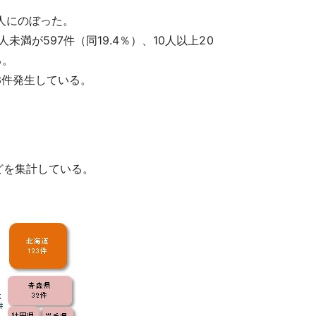
人にのぼった。
未満が597件（同19.4％）、10人以上20
る。
13件発生している。
どを集計している。