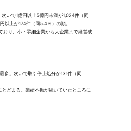
次いで1億円以上5億円未満が1,024件（同
億円以上が174件（同5.4％）の順。
生しており、小・零細企業から大企業まで経営破
で最多。次いで取引停止処分が131件（同
にとどまる。業績不振が続いていたところに