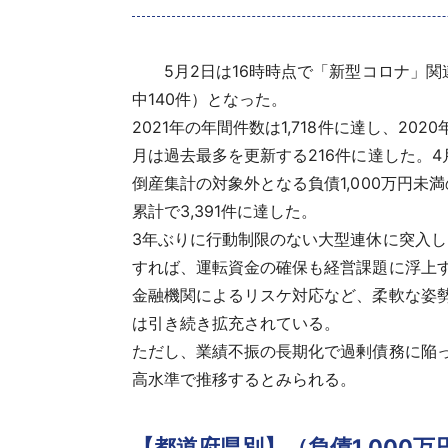
5月2日は16時時点で「新型コロナ」関連の
中140件）となった。
2021年の年間件数は1,718件に達し、20
月は過去最多を更新する216件に達した。4
倒産集計の対象外となる負債1,000万円未
累計で3,391件に達した。
3年ぶりに行動制限のない大型連休に突入
すれば、運転資金の確保も経営課題に浮上
金融機関によるリスケ対応など、柔軟な姿
は引き続き拡充されている。
ただし、業績不振の長期化で過剰債務に陥
高水準で推移するとみられる。
【都道府県別】（負債1,000万