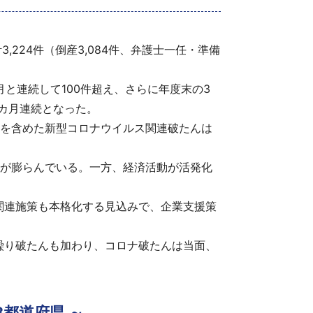
224件（倒産3,084件、弁護士一任・準備
、2月と連続して100件超え、さらに年度末の3
5カ月連続となった。
未満を含めた新型コロナウイルス関連破たんは
待が膨らんでいる。一方、経済活動が活発化
。
関連施策も本格化する見込みで、企業支援策
繰り破たんも加わり、コロナ破たんは当面、
8都道府県 ～