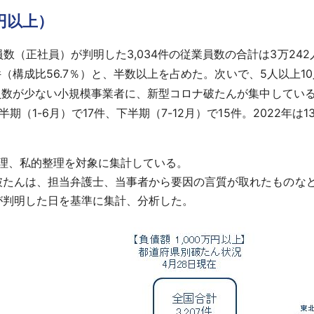
円以上）
（正社員）が判明した3,034件の従業員数の合計は3万242
3件（構成比56.7％）と、半数以上を占めた。次いで、5人以上10人
従業員数が少ない小規模事業者に、新型コロナ破たんが集中してい
期（1-6月）で17件、下半期（7-12月）で15件。2022年は
的整理、私的整理を対象に集計している。
破たんは、担当弁護士、当事者から要因の言質が取れたものな
が判明した日を基準に集計、分析した。