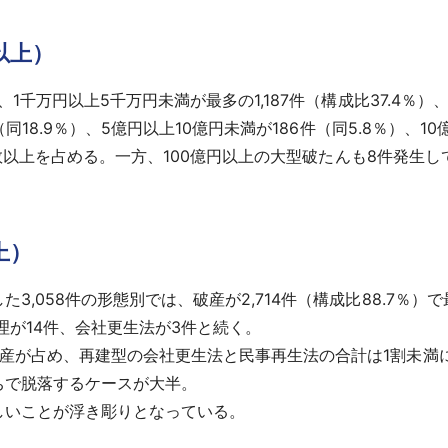
以上）
1千万円以上5千万円未満が最多の1,187件（構成比37.4％）、
同18.9％）、5億円以上10億円未満が186件（同5.8％）、10
）と半数以上を占める。一方、100億円以上の大型破たんも8件発
上）
,058件の形態別では、破産が2,714件（構成比88.7％
整理が14件、会社更生法が3件と続く。
破産が占め、再建型の会社更生法と民事再生法の合計は1割未満
ちで脱落するケースが大半。
しいことが浮き彫りとなっている。