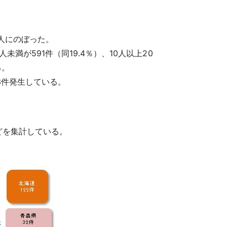
人にのぼった。
未満が591件（同19.4％）、10人以上20
る。
13件発生している。
どを集計している。