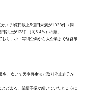
次いで1億円以上5億円未満が1,023件（同
億円以上が173件（同5.4％）の順。
生しており、小・零細企業から大企業まで経営破
）で最多。次いで民事再生法と取引停止処分が
にとどまる。業績不振が続いていたところに