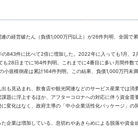
経営破たん（負債1,000万円以上）が26件判明、全国で累計3
20年の843件に比べて2倍に増加した。2022年に入っても1月
ても28日までに164件判明。これまでに4番目に多い月間件数で
満の小規模倒産は累計164件判明。この結果、負債1,000万円
人出も見込まれ、飲食店や観光関連などのサービス産業では消
営課題に浮上するほか、アフターコロナへの対応に伴う資金需
勢に変化はなく、政府主導の「中小企業活性化パッケージ」の
った企業は増加している。息切れやあきらめによる脱落や資金