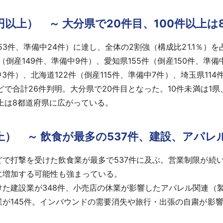
円以上） ～ 大分県で20件目、100件以上は
3件、準備中24件）に達し、全体の2割強（構成比21.1％）
件（倒産149件、準備中9件）、愛知県155件（倒産150件、準備
中3件）、北海道122件（倒産115件、準備中7件）、埼玉県114
合計26件判明。大分県で20件目となった。10件未満は1県、1
以上は8都道府県に広がっている。
以上） ～ 飲食が最多の537件、建設、アパレ
で打撃を受けた飲食業が最多で537件に及ぶ。営業制限が続
に増加する可能性も強まっている。
た建設業が348件、小売店の休業が影響したアパレル関連（製
が145件。インバウンドの需要消失や旅行・出張の自粛が影響し