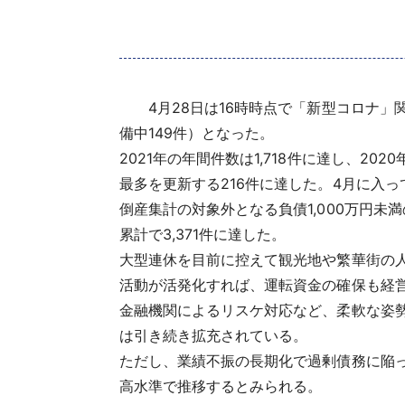
4月28日は16時時点で「新型コロナ」関連の
備中149件）となった。
2021年の年間件数は1,718件に達し、20
最多を更新する216件に達した。4月に入っ
倒産集計の対象外となる負債1,000万円未
累計で3,371件に達した。
大型連休を目前に控えて観光地や繁華街の
活動が活発化すれば、運転資金の確保も経
金融機関によるリスケ対応など、柔軟な姿
は引き続き拡充されている。
ただし、業績不振の長期化で過剰債務に陥
高水準で推移するとみられる。