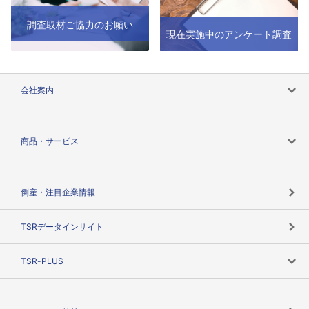
調査取材ご協力のお願い
現在実施中のアンケート調査
会社案内
会社案内トップ
商品・サービス
会社概要
カテゴリで探す
倒産・注目企業情報
TSRのビジョン
目的で探す
TSRデータインサイト
創業のあゆみ
ニーズで探す
TSR-PLUS
TSRのCSR
役割で探す
TSR-PLUSトップ
支社店一覧