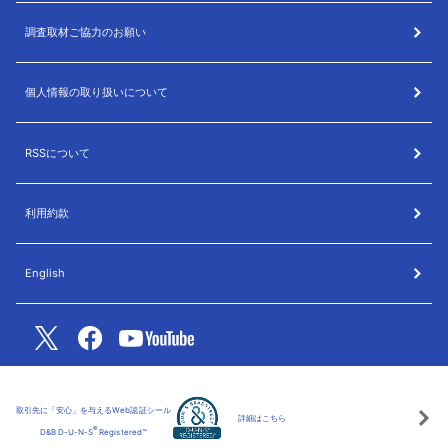
調査取材ご協力のお願い
個人情報の取り扱いについて
RSSについて
利用約款
English
取引先に「安心」を与えるWeb認証シール
詳細はこちら
®
D&B D-U-N-S
Registered™