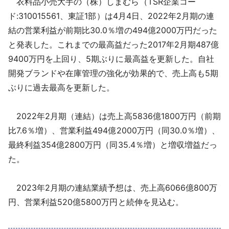
衣料品小売大手の（株）しまむら（TSR企業コー
採用情報
ド:310015561、東証1部）は4月4日、2022年2月期の連
結の営業利益が前期比30.0％増の494億2000万円だった
よくあるご質問
と発表した。これまでの最高益だった2017年2月期487億
9400万円を上回り、5期ぶりに最高益を更新した。自社
English
開発ブランドや在庫管理の強化が効果的で、売上高も5期
ぶりに過去最高を更新した。
2022年2月期（連結）は売上高5836億1800万円（前期
比7.6％増）、営業利益494億2000万円（同30.0％増）、
最終利益354億2800万円（同35.4％増）と増収増益だっ
た。
2023年2月期の連結業績予想は、売上高6066億800万
円、営業利益520億5800万円と続伸を見込む。