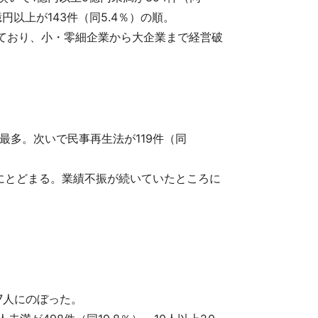
億円以上が143件（同5.4％）の順。
生しており、小・零細企業から大企業まで経営破
で最多。次いで民事再生法が119件（同
にとどまる。業績不振が続いていたところに
7人にのぼった。