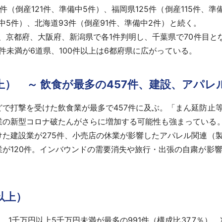
件（倒産121件、準備中5件）、福岡県125件（倒産115件、準
備中5件）、北海道93件（倒産91件、準備中2件）と続く。
、京都府、大阪府、新潟県で各1件判明し、千葉県で70件目となっ
00件未満が6道県、100件以上は6都府県に広がっている。
以上） ～ 飲食が最多の457件、建設、アパレ
で打撃を受けた飲食業が最多で457件に及ぶ。「まん延防止
業の新型コロナ破たんがさらに増加する可能性も強まっている
た建設業が275件、小売店の休業が影響したアパレル関連（製
が120件。インバウンドの需要消失や旅行・出張の自粛が影響し
以上）
1千万円以上5千万円未満が最多の991件（構成比37.7％）、