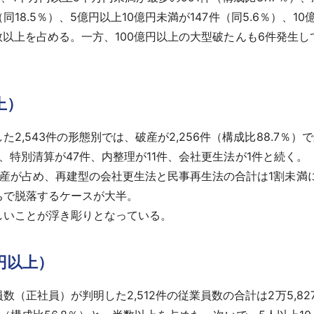
同18.5％）、5億円以上10億円未満が147件（同5.6％）、10
）と半数以上を占める。一方、100億円以上の大型破たんも6件発
上）
,543件の形態別では、破産が2,256件（構成比88.7％）
％）、特別清算が47件、内整理が11件、会社更生法が1件と続く。
破産が占め、再建型の会社更生法と民事再生法の合計は1割未満
ちで脱落するケースが大半。
しいことが浮き彫りとなっている。
円以上）
正社員）が判明した2,512件の従業員数の合計は2万5,82