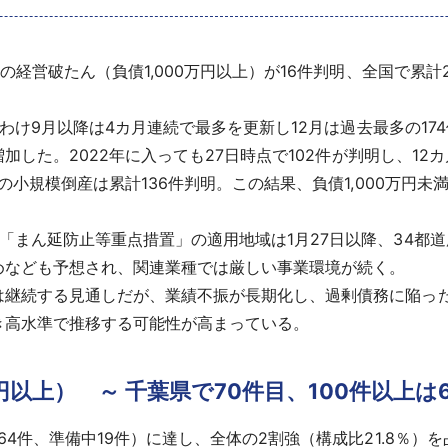
経営破たん（負債1,000万円以上）が16件判明、全国で累計2,
りわけ9月以降は4カ月連続で最多を更新し12月は過去最多の174件
増加した。2022年に入っても27日時点で102件が判明し、12
満の小規模倒産は累計136件判明。この結果、負債1,000万円
「まん延防止等重点措置」の適用地域は1月27日以降、34都
めなども予想され、関連業種では厳しい事業環境が続く。
は継続する見通しだが、業績不振が長期化し、過剰債務に陥っ
き高水準で推移する可能性が高まっている。
円以上） ～ 千葉県で70件目、100件以上は
4件、準備中19件）に達し、全体の2割強（構成比21.8％）