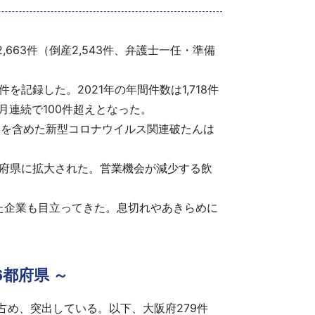
663件（倒産2,543件、弁護士一任・準備
を記録した。2021年の年間件数は1,718件
カ月連続で100件超えとなった。
未満を含めた新型コロナウイルス関連破たんは
道府県に拡大された。営業機会が減少する飲
た企業も目立ってきた。息切れやあきらめに
6都府県 ～
を占め、突出している。以下、大阪府279件