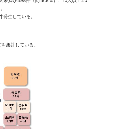
未満が498件（同19.8％）、10人以上20
る。
は3件発生している。
どを集計している。