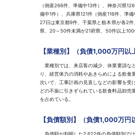
（倒産266件、準備中13件）、神奈川県126
備中1件）、兵庫県121件（倒産116件、準
27日は東京都9件、千葉県と栃木県が各2件
県、20～50件未満が21府県、50件以上1
【業種別】（負債1,000万円
業種別では、来店客の減少、休業要請など
り、経営体力の消耗やあきらめによる飲食
次いで、工事計画の見直しなどの影響を受け
どの不振に引きずられている飲食料品卸売業
を占めている。
【負債額別】（負債1,000万円
負債額が判明した2,622件の負債額別では、