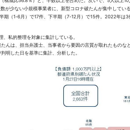
7件（構成比56.8％）と、半数以上を占めた。次いで、5人以上10人
従業員数が少ない小規模事業者に、新型コロナ破たんが集中してい
期（1-6月）で17件、下半期（7-12月）で15件。2022年
的整理、私的整理を対象に集計している。
破たんは、担当弁護士、当事者から要因の言質が取れたものな
が判明した日を基準に集計、分析した。