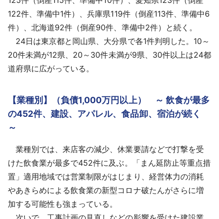
122件、準備中1件）、兵庫県119件（倒産113件、準備中6
件）、北海道92件（倒産90件、準備中2件）と続く。
24日は東京都と岡山県、大分県で各1件判明した。10～
20件未満が12県、20～30件未満が9県、30件以上は24都
道府県に広がっている。
【業種別】（負債1,000万円以上） ～ 飲食が最多
の452件、建設、アパレル、食品卸、宿泊が続く
～
業種別では、来店客の減少、休業要請などで打撃を受
けた飲食業が最多で452件に及ぶ。「まん延防止等重点措
置」適用地域では営業制限がはじまり、経営体力の消耗
やあきらめによる飲食業の新型コロナ破たんがさらに増
加する可能性も強まっている。
次いで、工事計画の見直しなどの影響を受けた建設業