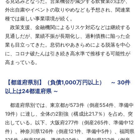
る見込みとなった。営業機会が減少する飲食業のほか、
外出自粛やイベントの取りやめなども予想され、関連業
種では厳しい事業環境が続く。
政策支援、金融機関によるリスケ対応などは継続する
見通しだが、業績不振が長期化し、過剰債務に陥った企
業も目立ってきた。息切れやあきらめによる脱落を中心
に、コロナ破たんは引き続き高水準で推移する可能性が
高まっている。
【都道府県別】（負債1,000万円以上） ～ 30件
以上は24都道府県 ～
都道府県別では、東京都が573件（倒産554件、準備中
19件）に達し、全体の2割強（構成比21.7％）を占め、突
出している。以下、大阪府277件（倒産265件、準備中12
件）、神奈川県126件（倒産121件、準備中5件）、福岡県
125件（倒産115件、準備中10件）、愛知県123件（倒産