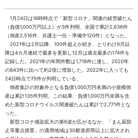
採用情報
1月24日は16時時点で「新型コロナ」関連の経営破たん
よくあるご質問
（負債1,000万円以上）が3件判明、全国で累計2,636件
（倒産2,516件、弁護士一任・準備中120件）となった。
English
2021年は2月以降、100件超えが続き、とりわけ9月以
降は4カ月連続で最多を更新し12月は過去最多の174件を
記録した。2021年の年間件数は1,718件に達し、2020年
の843件に比べて約2倍に増加した。2022年に入っても
24日時点で75件が判明している。
倒産集計の対象外となる負債1,000万円未満の小規模倒
産は累計135件判明。この結果、負債1,000万円未満を含
めた新型コロナウイルス関連破たんは累計で2,771件とな
った。
新型コロナ感染拡大の第6波が広がるなか、「まん延防
止等重点措置」の適用地域は30都道府県以上に拡大され