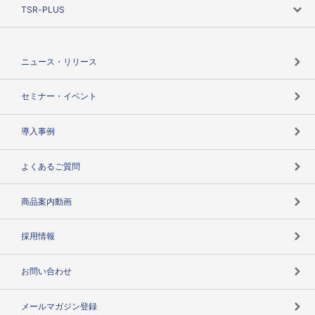
ニーズで探す
TSR-PLUS
TSRのCSR
役割で探す
TSR-PLUSトップ
支社店一覧
ニュース・リリース
失敗しない与信管理とは
決算情報
セミナー・イベント
海外取引のノウハウ
パートナー体制
導入事例
企業データの有効活用
マルチステークホルダー
よくあるご質問
コンプライアンスチェック
商品案内動画
用語辞典
採用情報
お問い合わせ
メールマガジン登録