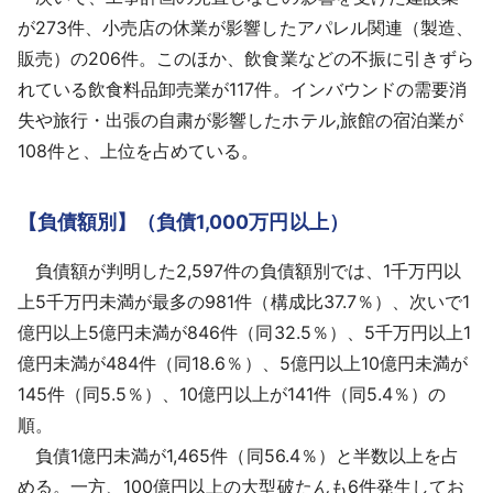
が273件、小売店の休業が影響したアパレル関連（製造、
販売）の206件。このほか、飲食業などの不振に引きずら
れている飲食料品卸売業が117件。インバウンドの需要消
失や旅行・出張の自粛が影響したホテル,旅館の宿泊業が
108件と、上位を占めている。
【負債額別】（負債1,000万円以上）
負債額が判明した2,597件の負債額別では、1千万円以
上5千万円未満が最多の981件（構成比37.7％）、次いで1
億円以上5億円未満が846件（同32.5％）、5千万円以上1
億円未満が484件（同18.6％）、5億円以上10億円未満が
145件（同5.5％）、10億円以上が141件（同5.4％）の
順。
負債1億円未満が1,465件（同56.4％）と半数以上を占
める。一方、100億円以上の大型破たんも6件発生してお