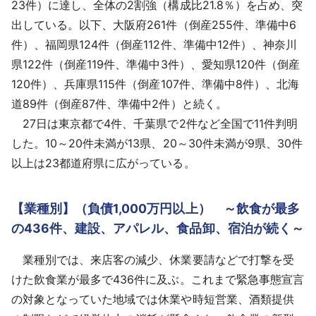
23件）に達し、全体の2割強（構成比21.8％）を占め、突
出している。以下、大阪府261件（倒産255件、準備中6
件）、福岡県124件（倒産112件、準備中12件）、神奈川
県122件（倒産119件、準備中3件）、愛知県120件（倒産
120件）、兵庫県115件（倒産107件、準備中8件）、北海
道89件（倒産87件、準備中2件）と続く。
27日は東京都で4件、千葉県で2件など全国で11件判明
した。10～20件未満が13県、20～30件未満が9県、30件
以上は23都道府県に広がっている。
【業種別】（負債1,000万円以上） ～飲食が最多
の436件、建設、アパレル、食品卸、宿泊が続く～
業種別では、来店客の減少、休業要請などで打撃を受
けた飲食業が最多で436件に及ぶ。これまで緊急事態宣言
の対象となっていた地域では休業や時短営業、酒類提供