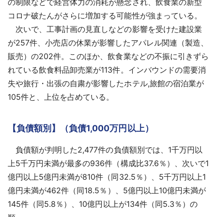
の制限などで経営体力の消耗が懸念され、飲食業の新型
コロナ破たんがさらに増加する可能性が強まっている。
次いで、工事計画の見直しなどの影響を受けた建設業
が257件、小売店の休業が影響したアパレル関連（製造、
販売）の202件。このほか、飲食業などの不振に引きずら
れている飲食料品卸売業が113件。インバウンドの需要消
失や旅行・出張の自粛が影響したホテル,旅館の宿泊業が
105件と、上位を占めている。
【負債額別】（負債1,000万円以上）
負債額が判明した2,477件の負債額別では、1千万円以
上5千万円未満が最多の936件（構成比37.6％）、次いで1
億円以上5億円未満が810件（同32.5％）、5千万円以上1
億円未満が462件（同18.5％）、5億円以上10億円未満が
145件（同5.8％）、10億円以上が134件（同5.3％）の