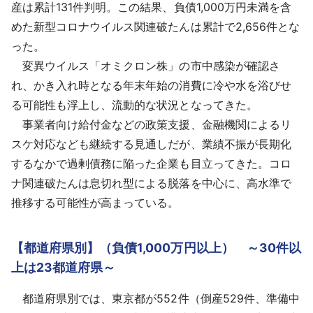
産は累計131件判明。この結果、負債1,000万円未満を含
めた新型コロナウイルス関連破たんは累計で2,656件とな
った。
変異ウイルス「オミクロン株」の市中感染が確認さ
れ、かき入れ時となる年末年始の消費に冷や水を浴びせ
る可能性も浮上し、流動的な状況となってきた。
事業者向け給付金などの政策支援、金融機関によるリ
スケ対応なども継続する見通しだが、業績不振が長期化
するなかで過剰債務に陥った企業も目立ってきた。コロ
ナ関連破たんは息切れ型による脱落を中心に、高水準で
推移する可能性が高まっている。
【都道府県別】（負債1,000万円以上） ～30件以
上は23都道府県～
都道府県別では、東京都が552件（倒産529件、準備中