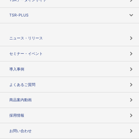
創業のあゆみ
ニーズで探す
TSR-PLUS
TSRのCSR
役割で探す
TSR-PLUSトップ
支社店一覧
ニュース・リリース
失敗しない与信管理とは
決算情報
セミナー・イベント
海外取引のノウハウ
パートナー体制
導入事例
企業データの有効活用
マルチステークホルダー
よくあるご質問
コンプライアンスチェック
商品案内動画
用語辞典
採用情報
お問い合わせ