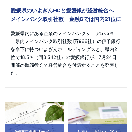
愛媛県のいよぎんHDと愛媛銀が経営統合へ
メインバンク取引社数 金融Gでは国内21位に
愛媛県内にある企業のメインバンクシェア57.5％
（県内メインバンク取引社数1万966社）の伊予銀行
を傘下に持ついよぎんホールディングスと、県内2
位で18.5％（同3,542社）の愛媛銀行が、7月24日
開催の取締役会で経営統合を付議することを発表し
た。
WEB請求書サービス
お支払い方法のご案内