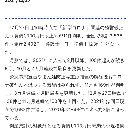
2021/12/27
採用情報
よくあるご質問
12月27日は16時時点で「新型コロナ」関連の経営破た
ん（負債1,000万円以上）が11件判明、全国で累計2,525
English
件（倒産2,402件、弁護士一任・準備中123件）となっ
た。
月別では、2021年に入って2月以降、100件超えが続き
9月、10月と2カ月連続で最多を更新した。
緊急事態宣言やまん延防止等重点措置の解除後もコロ
ナ破たんが減少する気配はみられず、11月も169件が判明
し、3カ月連続で月間最多を更新した。12月も27日時点で
138件と11カ月連続で100件を上回った。2021年は同日現
在で1,682件に達し、2020年の843件に比べ約2倍に迫っ
ている。
倒産集計の対象外となる負債1,000万円未満の小規模倒