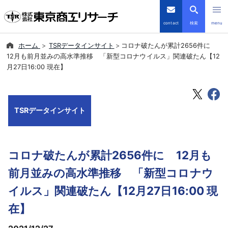
contact
検索
menu
ホーム
TSRデータインサイト
コロナ破たんが累計2656件に
倒産・注目企業情報
12月も前月並みの高水準推移 「新型コロナウイルス」関連破たん【12
月27日16:00 現在】
TSRデータインサイト
TSR-PLUS
TSRデータインサイト
優良企業サイト
コロナ破たんが累計2656件に 12月も
会社案内
前月並みの高水準推移 「新型コロナウ
商品・サービス
イルス」関連破たん【12月27日16:00 現
在】
導入事例