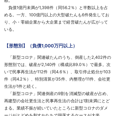
順。
負債1億円未満が1,398件（同56.2％）と半数以上を占
める。一方、100億円以上の大型破たんも6件発生してお
り、小・零細企業から大企業まで経営破たんが広がって
いる。
【形態別】（負債1,000万円以上）
「新型コロナ」関連破たんのうち、倒産した2,402件の
形態別では、破産が2,140件（構成比89.0％）で最多。次
いで民事再生法が112件（同4.6％）、取引停止処分が103
件（同4.2％）、特別清算が35件、内整理が11件、会社更
生法が1件と続く。
「新型コロナ」関連倒産の9割を消滅型の破産が占め、
再建型の会社更生法と民事再生法の合計は1割未満にとど
まる。業績不振が続いていたところに新型コロナのダメ
ージがとどめを刺すかたちで脱落するケースが大半。