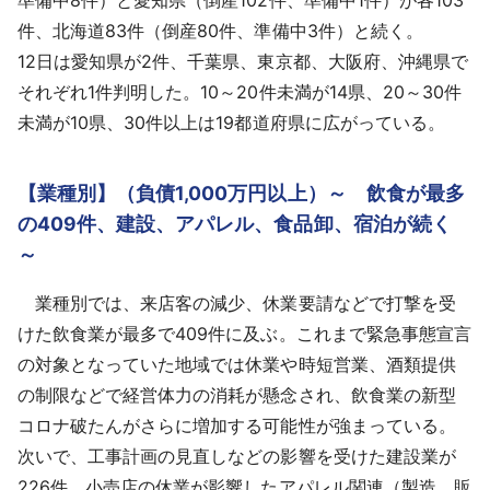
件、北海道83件（倒産80件、準備中3件）と続く。
12日は愛知県が2件、千葉県、東京都、大阪府、沖縄県で
それぞれ1件判明した。10～20件未満が14県、20～30件
未満が10県、30件以上は19都道府県に広がっている。
【業種別】（負債1,000万円以上）～ 飲食が最多
の409件、建設、アパレル、食品卸、宿泊が続く
～
業種別では、来店客の減少、休業要請などで打撃を受
けた飲食業が最多で409件に及ぶ。これまで緊急事態宣言
の対象となっていた地域では休業や時短営業、酒類提供
の制限などで経営体力の消耗が懸念され、飲食業の新型
コロナ破たんがさらに増加する可能性が強まっている。
次いで、工事計画の見直しなどの影響を受けた建設業が
226件、小売店の休業が影響したアパレル関連（製造、販