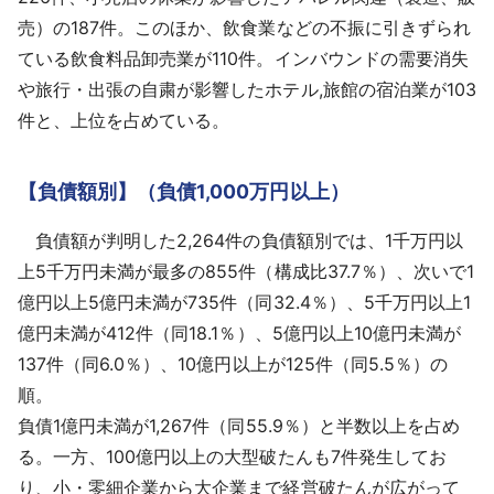
売）の187件。このほか、飲食業などの不振に引きずられ
ている飲食料品卸売業が110件。インバウンドの需要消失
や旅行・出張の自粛が影響したホテル,旅館の宿泊業が103
件と、上位を占めている。
【負債額別】（負債1,000万円以上）
負債額が判明した2,264件の負債額別では、1千万円以
上5千万円未満が最多の855件（構成比37.7％）、次いで1
億円以上5億円未満が735件（同32.4％）、5千万円以上1
億円未満が412件（同18.1％）、5億円以上10億円未満が
137件（同6.0％）、10億円以上が125件（同5.5％）の
順。
負債1億円未満が1,267件（同55.9％）と半数以上を占め
る。一方、100億円以上の大型破たんも7件発生してお
り、小・零細企業から大企業まで経営破たんが広がって