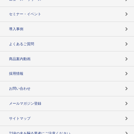
失敗しない与信管理とは
決算情報
セミナー・イベント
海外取引のノウハウ
パートナー体制
導入事例
企業データの有効活用
マルチステークホルダー
よくあるご質問
コンプライアンスチェック
商品案内動画
用語辞典
採用情報
お問い合わせ
メールマガジン登録
サイトマップ
TSRの名を騙る業者にご注意ください