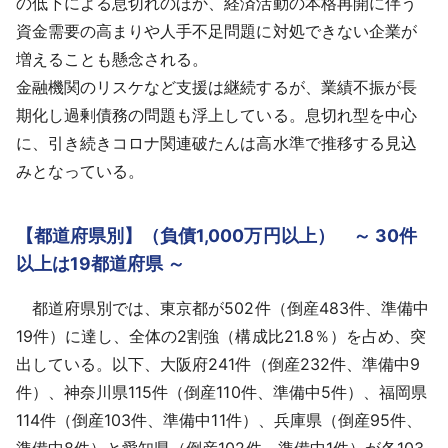
の低下による息切れのほか、経済活動の本格再開に伴う
資金需要の高まりや人手不足問題に対処できない企業が
増えることも懸念される。
金融機関のリスケなど支援は継続するが、業績不振が長
期化し過剰債務の問題も浮上している。息切れ型を中心
に、引き続きコロナ関連破たんは高水準で推移する見込
みとなっている。
【都道府県別】（負債1,000万円以上） ～ 30件
以上は19都道府県 ～
都道府県別では、東京都が502件（倒産483件、準備中
19件）に達し、全体の2割強（構成比21.8％）を占め、突
出している。以下、大阪府241件（倒産232件、準備中9
件）、神奈川県115件（倒産110件、準備中5件）、福岡県
114件（倒産103件、準備中11件）、兵庫県（倒産95件、
準備中8件）と愛知県（倒産102件、準備中1件）が各103