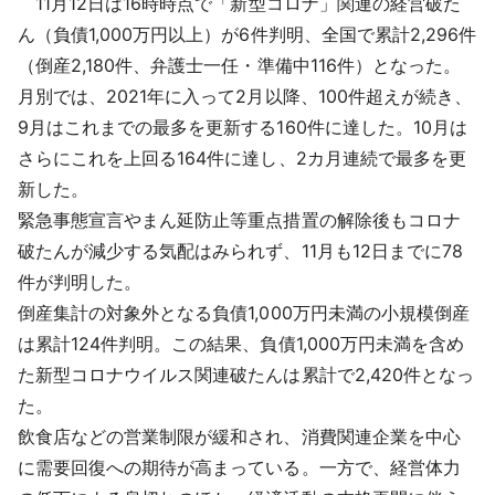
11月12日は16時時点で「新型コロナ」関連の経営破た
採用情報
ん（負債1,000万円以上）が6件判明、全国で累計2,296件
（倒産2,180件、弁護士一任・準備中116件）となった。
よくあるご質問
月別では、2021年に入って2月以降、100件超えが続き、
9月はこれまでの最多を更新する160件に達した。10月は
English
さらにこれを上回る164件に達し、2カ月連続で最多を更
新した。
緊急事態宣言やまん延防止等重点措置の解除後もコロナ
破たんが減少する気配はみられず、11月も12日までに78
件が判明した。
倒産集計の対象外となる負債1,000万円未満の小規模倒産
は累計124件判明。この結果、負債1,000万円未満を含め
た新型コロナウイルス関連破たんは累計で2,420件となっ
た。
飲食店などの営業制限が緩和され、消費関連企業を中心
に需要回復への期待が高まっている。一方で、経営体力