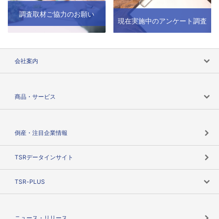
調査取材ご協力のお願い
現在実施中のアンケート調査
会社案内
会社案内トップ
商品・サービス
会社概要
カテゴリで探す
倒産・注目企業情報
TSRのビジョン
目的で探す
TSRデータインサイト
創業のあゆみ
ニーズで探す
TSR-PLUS
TSRのCSR
役割で探す
TSR-PLUSトップ
支社店一覧
ニュース・リリース