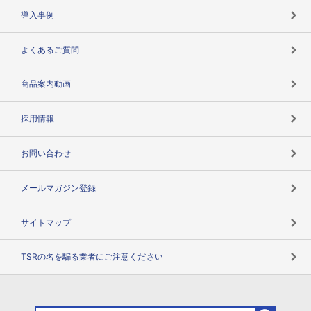
海外取引のノウハウ
パートナー体制
導入事例
企業データの有効活用
マルチステークホルダー
よくあるご質問
コンプライアンスチェック
商品案内動画
用語辞典
採用情報
お問い合わせ
メールマガジン登録
サイトマップ
TSRの名を騙る業者にご注意ください