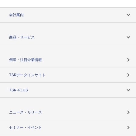
会社案内
会社案内トップ
商品・サービス
会社概要
カテゴリで探す
倒産・注目企業情報
TSRのビジョン
目的で探す
TSRデータインサイト
創業のあゆみ
ニーズで探す
TSR-PLUS
TSRのCSR
役割で探す
TSR-PLUSトップ
支社店一覧
ニュース・リリース
失敗しない与信管理とは
決算情報
セミナー・イベント