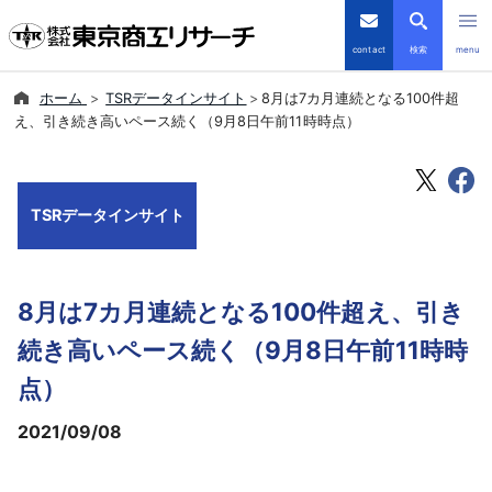
contact
検索
menu
ホーム
TSRデータインサイト
8月は7カ月連続となる100件超
倒産・注目企業情報
え、引き続き高いペース続く（9月8日午前11時時点）
TSRデータインサイト
TSRデータインサイト
TSR-PLUS
優良企業サイト
8月は7カ月連続となる100件超え、引き
会社案内
続き高いペース続く（9月8日午前11時時
点）
商品・サービス
2021/09/08
導入事例