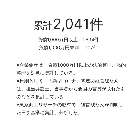
採用情報
2,041件
よくあるご質問
累計
English
負債1,000万円以上 1,934件
負債1,000万円未満 107件
※企業倒産は、負債1,000万円以上の法的整理、私的
整理を対象に集計している。
※原則として、「新型コロナ」関連の経営破たん
は、担当弁護士、当事者から要因の言質が取れたも
のなどを集計している
※東京商工リサーチの取材で、経営破たんが判明し
た日を基準に集計、分析した。