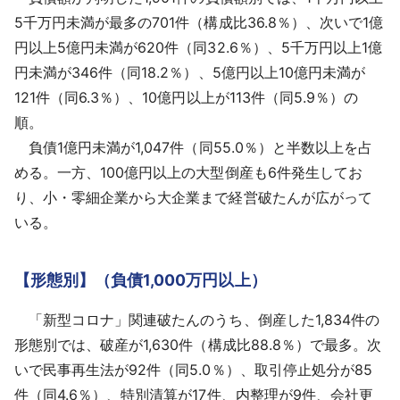
5千万円未満が最多の701件（構成比36.8％）、次いで1億
円以上5億円未満が620件（同32.6％）、5千万円以上1億
円未満が346件（同18.2％）、5億円以上10億円未満が
121件（同6.3％）、10億円以上が113件（同5.9％）の
順。
負債1億円未満が1,047件（同55.0％）と半数以上を占
める。一方、100億円以上の大型倒産も6件発生してお
り、小・零細企業から大企業まで経営破たんが広がって
いる。
【形態別】（負債1,000万円以上）
「新型コロナ」関連破たんのうち、倒産した1,834件の
形態別では、破産が1,630件（構成比88.8％）で最多。次
いで民事再生法が92件（同5.0％）、取引停止処分が85
件（同4.6％）、特別清算が17件、内整理が9件、会社更