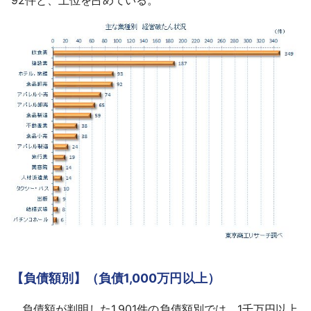
【負債額別】（負債1,000万円以上）
負債額が判明した1,901件の負債額別では、1千万円以上