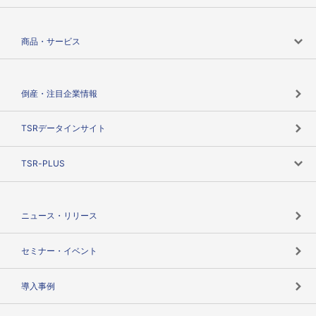
会社案内トップ
商品・サービス
会社概要
カテゴリで探す
倒産・注目企業情報
TSRのビジョン
目的で探す
TSRデータインサイト
創業のあゆみ
ニーズで探す
TSR-PLUS
TSRのCSR
役割で探す
TSR-PLUSトップ
支社店一覧
ニュース・リリース
失敗しない与信管理とは
決算情報
セミナー・イベント
海外取引のノウハウ
パートナー体制
導入事例
企業データの有効活用
マルチステークホルダー