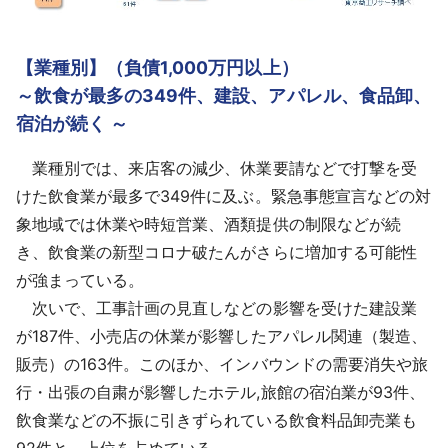
【業種別】（負債1,000万円以上）
～飲食が最多の349件、建設、アパレル、食品卸、
宿泊が続く ～
業種別では、来店客の減少、休業要請などで打撃を受
けた飲食業が最多で349件に及ぶ。緊急事態宣言などの対
象地域では休業や時短営業、酒類提供の制限などが続
き、飲食業の新型コロナ破たんがさらに増加する可能性
が強まっている。
次いで、工事計画の見直しなどの影響を受けた建設業
が187件、小売店の休業が影響したアパレル関連（製造、
販売）の163件。このほか、インバウンドの需要消失や旅
行・出張の自粛が影響したホテル,旅館の宿泊業が93件、
飲食業などの不振に引きずられている飲食料品卸売業も
92件と、上位を占めている。