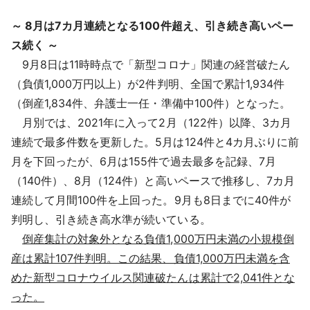
～ 8月は7カ月連続となる100件超え、引き続き高いペー
ス続く ～
9月8日は11時時点で「新型コロナ」関連の経営破たん
（負債1,000万円以上）が2件判明、全国で累計1,934件
（倒産1,834件、弁護士一任・準備中100件）となった。
月別では、2021年に入って2月（122件）以降、3カ月
連続で最多件数を更新した。5月は124件と4カ月ぶりに前
月を下回ったが、6月は155件で過去最多を記録、7月
（140件）、8月（124件）と高いペースで推移し、7カ月
連続して月間100件を上回った。9月も8日までに40件が
判明し、引き続き高水準が続いている。
倒産集計の対象外となる負債1,000万円未満の小規模倒
産は累計107件判明。この結果、負債1,000万円未満を含
めた新型コロナウイルス関連破たんは累計で2,041件とな
った。