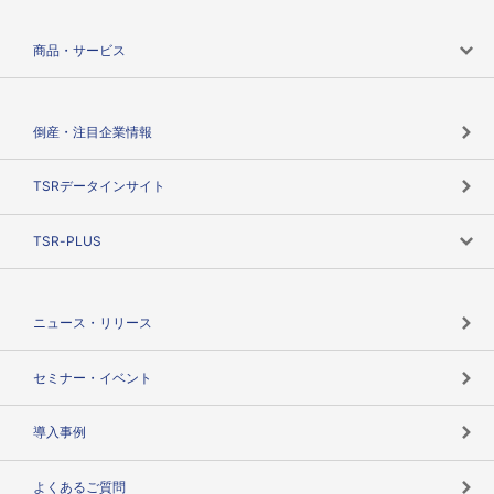
会社案内トップ
商品・サービス
会社概要
カテゴリで探す
倒産・注目企業情報
TSRのビジョン
目的で探す
TSRデータインサイト
創業のあゆみ
ニーズで探す
TSR-PLUS
TSRのCSR
役割で探す
TSR-PLUSトップ
支社店一覧
ニュース・リリース
失敗しない与信管理とは
決算情報
セミナー・イベント
海外取引のノウハウ
パートナー体制
導入事例
企業データの有効活用
マルチステークホルダー
よくあるご質問