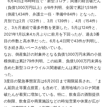
6月4日は16時時点で「新型コロナ」関連の経営破たん
採用情報
（負債1,000万円以上）が8件判明、全国で累計1,518件
（倒産1,434件、弁護士一任・準備中84件）となった。
よくあるご質問
月別では2月（122件）、3月（139件）、4月（154件）
と、3カ月連続で最多件数を更新した。5月は124件と、
English
2021年1月以来4カ月ぶりに前月を下回ったが、過去3番
目の件数と高水準だった。6月も4日間で43件が判明し、
引き続き高いペースが続いている。
なお、倒産集計の対象外となる負債1,000万円未満の小規
模倒産は累計79件判明。この結果、負債1,000万円未満を
含めた新型コロナウイルス関連破たんは累計1,597件とな
った。
3度目の緊急事態宣言は6月20日まで期限延長され、「ま
ん延防止等重点措置」も含めて、適用地域のコロナ関連
破たんが着実に増加している。特に、飲食店の酒類提供
の制限、飲食店や商業施設などの時短営業や休業が広が