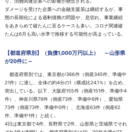
り、消費関連企業への影響が懸念される。
ダメージを受けた企業への金融支援策は継続するが、事
態の長期化による過剰債務の問題や、息切れ、事業継続
をあきらめて破たんに至るケースも多い。コロナ関連破
たんは6月も高い水準で推移する可能性が高まっている。
【都道府県別】（負債1,000万円以上） ～山形県
が20件に～
都道府県別では、東京都が366件（倒産345件、準備中
21件）に達し、全体の約4分の1（構成比24.1％）を占め、
突出している。以下、大阪府155件（倒産151件、準備中4
件）、神奈川県79件（倒産73件、準備中6件）、愛知県
73件（倒産73件、準備中0件）、北海道63件（倒産62
件、準備中1件）と続く。
4日は東京都で4件、長野県で2件、山形県と茨城県でそれ
ぞれ1件が判明した。都道府県別では10～20件未満が17