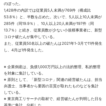
のぼった。
1,428件の内訳では従業員5人未満が769件（構成比
53.8％）と、半数を占めた。次いで、5人以上10人未満が
285件（同19.9％）、10人以上20人未満が197件（同
13.7％）と続き、従業員数が少ない小規模事業者に、新型
コロナ破たんが集中している。
また、従業員50名以上の破たんは2021年1-3月で11件発生
し、4月は1件発生した。
※ 企業倒産は、負債1,000万円以上の法的整理、私的整理
を対象に集計している。
※ 原則として、「新型コロナ」関連の経営破たんは、担当
弁護士、当事者から要因の言質が取れたものなどを集計
している。
※ 東京商工リサーチの取材で、経営破たんが判明した日を
基準に集計、分析した。