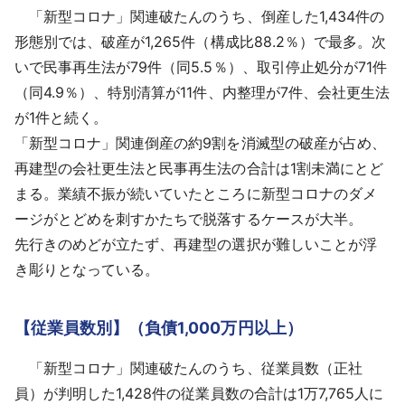
「新型コロナ」関連破たんのうち、倒産した1,434件の
形態別では、破産が1,265件（構成比88.2％）で最多。次
いで民事再生法が79件（同5.5％）、取引停止処分が71件
（同4.9％）、特別清算が11件、内整理が7件、会社更生法
が1件と続く。
「新型コロナ」関連倒産の約9割を消滅型の破産が占め、
再建型の会社更生法と民事再生法の合計は1割未満にとど
まる。業績不振が続いていたところに新型コロナのダメ
ージがとどめを刺すかたちで脱落するケースが大半。
先行きのめどが立たず、再建型の選択が難しいことが浮
き彫りとなっている。
【従業員数別】（負債1,000万円以上）
「新型コロナ」関連破たんのうち、従業員数（正社
員）が判明した1,428件の従業員数の合計は1万7,765人に