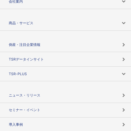
会社案内
会社案内トップ
商品・サービス
会社概要
カテゴリで探す
倒産・注目企業情報
TSRのビジョン
目的で探す
TSRデータインサイト
創業のあゆみ
ニーズで探す
TSR-PLUS
TSRのCSR
役割で探す
TSR-PLUSトップ
支社店一覧
ニュース・リリース
失敗しない与信管理とは
決算情報
セミナー・イベント
海外取引のノウハウ
パートナー体制
導入事例