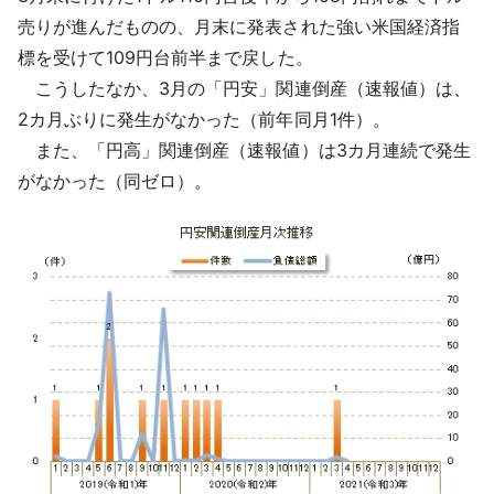
採用情報
売りが進んだものの、月末に発表された強い米国経済指
標を受けて109円台前半まで戻した。
よくあるご質問
こうしたなか、3月の「円安」関連倒産（速報値）は、
2カ月ぶりに発生がなかった（前年同月1件）。
English
また、「円高」関連倒産（速報値）は3カ月連続で発生
がなかった（同ゼロ）。