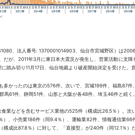
1080、法人番号: 1370001014903、仙台市宮城野区）は
。だが、2011年3月に東日本大震災が発生し、営業活動に支
踏み切り11月17日、仙台地裁より破産開始決定を受けた。負債
も多かったのは東京の576件。次いで、宮城199件、福島87件
、群馬61件、静岡51件、山形と大阪が各48件、埼玉46件と続
などを含むサービス業他の525件（構成比26.5％）。次いで
1.3％）、小売業186件（同9.4％）、運輸業82件、情報通信業6
構成比87.8％）に対して、「直接型」が240件（同12.1％）