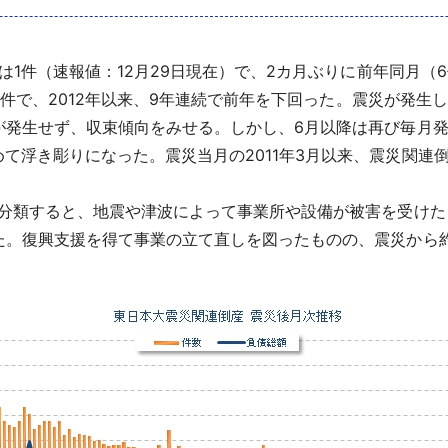
は1件（速報値：12月29日現在）で、2カ月ぶりに前年同月（
件で、2012年以来、9年連続で前年を下回った。震災が発生した2
が発生せず、収束傾向をみせる。しかし、6月以降は再び毎月発
浮き彫りになった。震災当月の2011年3月以来、震災関連倒産の
分類すると、地震や津波によって事業所や設備が被害を受けた
た。復興支援を得て事業の立て直しを図ったものの、震災から