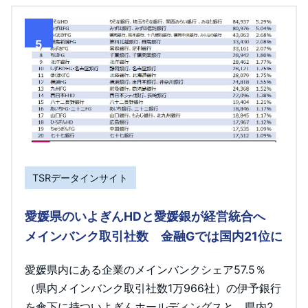
5
TSRデータインサイト
愛媛県のいよぎんHDと愛媛銀が経営統合へ
メインバンク取引社数 金融Gでは国内21位に
愛媛県内にある企業のメインバンクシェア57.5％
（県内メインバンク取引社数1万966社）の伊予銀行
を傘下に持ついよぎんホールディングスと、県内2