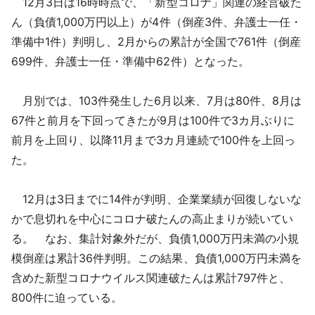
12月3日は16時時点で、「新型コロナ」関連の経営破た
採用情報
ん（負債1,000万円以上）が4件（倒産3件、弁護士一任・
準備中1件）判明し、2月からの累計が全国で761件（倒産
よくあるご質問
699件、弁護士一任・準備中62件）となった。
English
月別では、103件発生した6月以来、7月は80件、8月は
67件と前月を下回ってきたが9月は100件で3カ月ぶりに
前月を上回り、以降11月まで3カ月連続で100件を上回っ
た。
12月は3日までに14件が判明、企業業績が回復しないな
かで息切れを中心にコロナ破たんの高止まりが続いてい
る。 なお、集計対象外だが、負債1,000万円未満の小規
模倒産は累計36件判明。この結果、負債1,000万円未満を
含めた新型コロナウイルス関連破たんは累計797件と、
800件に迫っている。