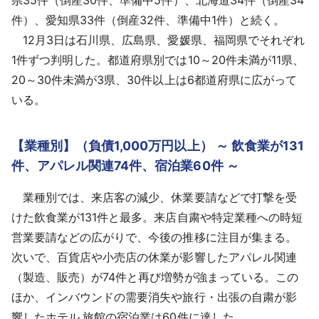
件）、愛知県33件（倒産32件、準備中1件）と続く。
12月3日は石川県、広島県、愛媛県、福岡県でそれぞれ
1件ずつ判明した。都道府県別では10～20件未満が11県、
20～30件未満が3県、30件以上は6都道府県に広がって
いる。
【業種別】（負債1,000万円以上） ～ 飲食業が131
件、アパレル関連74件、宿泊業60件 ～
業種別では、来店客の減少、休業要請などで打撃を受
けた飲食業が131件と最多。来店自粛や特定業種への時短
営業要請などの広がりで、今後の推移に注目が集まる。
次いで、百貨店や小売店の休業が影響したアパレル関連
（製造、販売）が74件と再び増勢が強まっている。この
ほか、インバウンドの需要消失や旅行・出張の自粛が影
響したホテル,旅館の宿泊業は60件に達した。