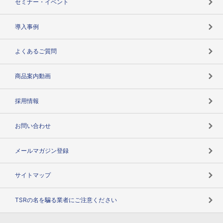
セミナー・イベント
海外取引のノウハウ
パートナー体制
導入事例
企業データの有効活用
マルチステークホルダー
よくあるご質問
コンプライアンスチェック
商品案内動画
用語辞典
採用情報
お問い合わせ
メールマガジン登録
サイトマップ
TSRの名を騙る業者にご注意ください