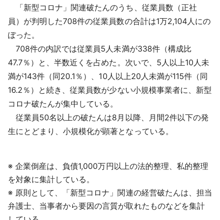
「新型コロナ」関連破たんのうち、従業員数（正社
員）が判明した708件の従業員数の合計は1万2,104人にの
ぼった。
708件の内訳では従業員5人未満が338件（構成比
47.7％）と、半数近くを占めた。次いで、5人以上10人未
満が143件（同20.1％）、10人以上20人未満が115件（同
16.2％）と続き、従業員数が少ない小規模事業者に、新型
コロナ破たんが集中している。
従業員50名以上の破たんは8月以降、月間2件以下の発
生にとどまり、小規模化が顕著となっている。
※ 企業倒産は、負債1,000万円以上の法的整理、私的整理
を対象に集計している。
※ 原則として、「新型コロナ」関連の経営破たんは、担当
弁護士、当事者から要因の言質が取れたものなどを集計
している。