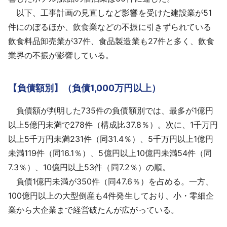
以下、工事計画の見直しなど影響を受けた建設業が51
件にのぼるほか、飲食業などの不振に引きずられている
飲食料品卸売業が37件、食品製造業も27件と多く、飲食
業界の不振が影響している。
【負債額別】（負債1,000万円以上）
負債額が判明した735件の負債額別では、最多が1億円
以上5億円未満で278件（構成比37.8％）。次に、1千万円
以上5千万円未満231件（同31.4％）、5千万円以上1億円
未満119件（同16.1％）、5億円以上10億円未満54件（同
7.3％）、10億円以上53件（同7.2％）の順。
負債1億円未満が350件（同47.6％）を占める。一方、
100億円以上の大型倒産も4件発生しており、小・零細企
業から大企業まで経営破たんが広がっている。