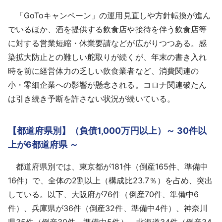
「GoToキャンペーン」の運用見直しや方針転換が進ん
でいるほか、酒を提供する飲食店や接待を伴う飲食店等
に対する営業短縮・休業要請などが広がりつつある。感
染拡大防止との難しい舵取りが続くが、年末の書き入れ
時を前に経営体力の乏しい飲食業者など、消費関連の
小・零細企業への影響が懸念される。コロナ関連破たん
は引き続き予断を許さない状況が続いている。
【都道府県別】（負債1,000万円以上）～ 30件以
上が6都道府県 ～
都道府県別では、東京都が181件（倒産165件、準備中
16件）で、全体の2割以上（構成比23.7％）を占め、突出
している。以下、大阪府が76件（倒産70件、準備中6
件）、兵庫県が36件（倒産32件、準備中4件）、神奈川
県35件（倒産30件、準備中5件）、北海道34件（倒産34