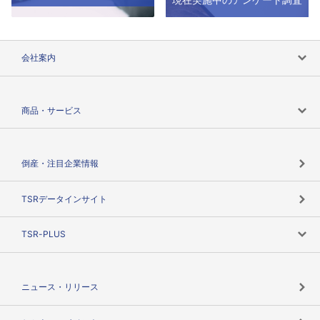
会社案内
会社案内トップ
商品・サービス
会社概要
カテゴリで探す
倒産・注目企業情報
TSRのビジョン
目的で探す
TSRデータインサイト
創業のあゆみ
ニーズで探す
TSR-PLUS
TSRのCSR
役割で探す
TSR-PLUSトップ
支社店一覧
ニュース・リリース
失敗しない与信管理とは
決算情報