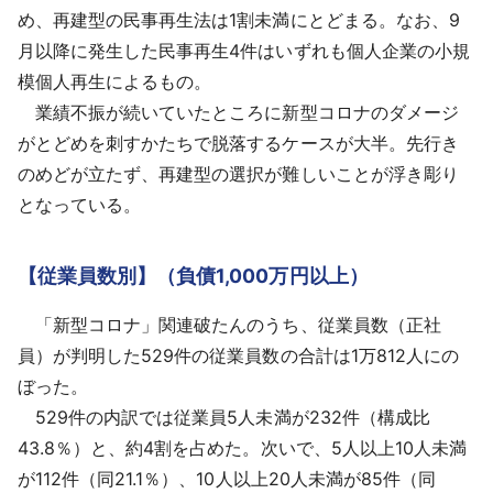
め、再建型の民事再生法は1割未満にとどまる。なお、9
月以降に発生した民事再生4件はいずれも個人企業の小規
模個人再生によるもの。
業績不振が続いていたところに新型コロナのダメージ
がとどめを刺すかたちで脱落するケースが大半。先行き
のめどが立たず、再建型の選択が難しいことが浮き彫り
となっている。
【従業員数別】（負債1,000万円以上）
「新型コロナ」関連破たんのうち、従業員数（正社
員）が判明した529件の従業員数の合計は1万812人にの
ぼった。
529件の内訳では従業員5人未満が232件（構成比
43.8％）と、約4割を占めた。次いで、5人以上10人未満
が112件（同21.1％）、10人以上20人未満が85件（同