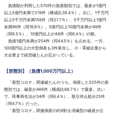
負債額が判明した570件の負債額別では、最多が1億円
以上5億円未満で219件（構成比38.4％）。次に、1千万円
以上5千万円未満158件（同27.7％）、5千万円以上1億円
未満96件（同16.8％）、5億円以上10億円未満が49件
（同8.5％）、10億円以上が48件（同8.4％）の順。
負債1億円未満が254件（同44.5％）を占める。一方、
100億円以上の大型倒産も3件発生し、小・零細企業から
大企業まで経営破たんが広がっている。
【形態別】（負債1,000万円以上）
「新型コロナ」関連破たんのうち、倒産した525件の形
態別では、破産が466件（構成比88.7％）で最多。次い
で、民事再生法が34件（同6.4％）、取引停止処分25件
（同4.7％）だった。
「新型コロナ」関連倒産の約9割を消滅型の破産が占