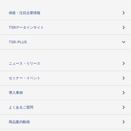
会社概要
カテゴリで探す
倒産・注目企業情報
TSRのビジョン
目的で探す
TSRデータインサイト
創業のあゆみ
ニーズで探す
TSR-PLUS
TSRのCSR
役割で探す
TSR-PLUSトップ
支社店一覧
ニュース・リリース
失敗しない与信管理とは
決算情報
セミナー・イベント
海外取引のノウハウ
パートナー体制
導入事例
企業データの有効活用
マルチステークホルダー
よくあるご質問
コンプライアンスチェック
商品案内動画