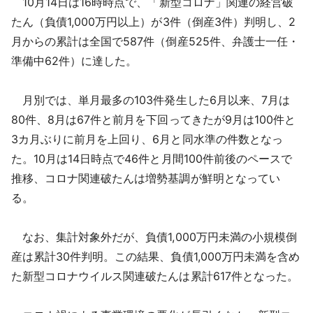
10月14日は16時時点で、「新型コロナ」関連の経営破
採用情報
たん（負債1,000万円以上）が3件（倒産3件）判明し、2
月からの累計は全国で587件（倒産525件、弁護士一任・
よくあるご質問
準備中62件）に達した。
English
月別では、単月最多の103件発生した6月以来、7月は
80件、8月は67件と前月を下回ってきたが9月は100件と
3カ月ぶりに前月を上回り、6月と同水準の件数となっ
た。10月は14日時点で46件と月間100件前後のペースで
推移、コロナ関連破たんは増勢基調が鮮明となってい
る。
なお、集計対象外だが、負債1,000万円未満の小規模倒
産は累計30件判明。この結果、負債1,000万円未満を含め
た新型コロナウイルス関連破たんは累計617件となった。