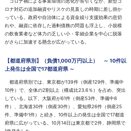
コロナ禍による事業環境の悪化が長引くなか、新型コ
ロナ対応の追加融資やリスケの見直しの時期に差し掛か
っている。政府や自治体による資金繰り支援効果の息切
れや、融資に依存した過剰債務の問題も浮上し、小規模
の飲食業者など体力の乏しい小・零細企業を中心に脱落
がさらに加速する懸念が広がっている。
【都道府県別】（負債1,000万円以上） ～ 10件以
上発生は全国で17都道府県 ～
都道府県別では、東京都が139件（倒産129件、準備中
10件）で、全体の2割以上（構成比23.6％）を占め、突出
している。以下、大阪府が61件（倒産53件、準備中8
件）、北海道30件（倒産30件）、愛知県26件（倒産25
件、準備中1件）と続き、10件以上の発生は全国で17都道
府県に広がっている。10月14日は東京都で2件、静岡県で
1件発生した。