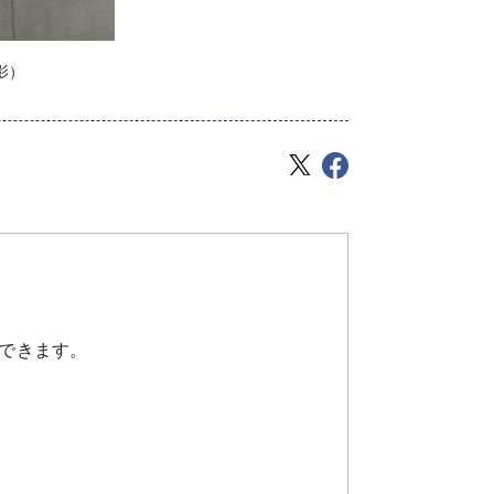
影）
できます。