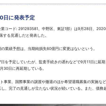
30日に発表予定
ード: 291293581、中野区、東証1部）は9月28日、20
転落する見通しだと発表した。
通期の業績予想は、当期純損失80億円に変更はないという。
7日を予定していたが、監査手続きの遅れなどで9月11日に延
月30日に再延期している。
ート事業、国際事業の譲渡や撤退のほか希望退職募集の実施な
延し、完了の見通しが立たない状況が続いている。また、債務