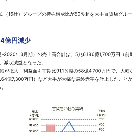
（16社）グループの持株構成比が50％超を大手百貨店グルー
24億円減少
020年3月期）の売上高合計は、5兆6,186億1,700万円（前期比
）で、減収減益となった。
拡大。利益面も前期比91.1％減の58億4,700万円で、大
▲64億7,300万円）など大手が大幅な最終赤字を計上したこと
る。