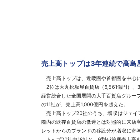
売上高トップは3年連続で髙島
売上高トップは、近畿圏や首都圏を中心に全
2位は大丸松坂屋百貨店（6,561億円）、
経営統合した全国展開の大手百貨店グループや
の11社が、売上高1,000億円を超えた。
売上高トップ20社のうち、増収はジェイ
圏内の既存百貨店の低迷とは対照的に来店客
レットからのブランドの移設分が増収に寄
トップ20社中18社と、9割が前期売上高