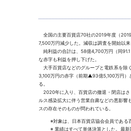
全国の主要百貨店70社の2019年度（2019年
7,500万円減少した。減収は調査を開始
純利益の合計は、58億4,700万円（同91
な赤字も利益を押し下げた。
大手百貨店などのグループと電鉄系を除く「地
3,100万円の赤字（前期▲93億5,10
る。
2020年に入り、百貨店の撤退・閉店は
ルス感染拡大に伴う営業自粛などの悪影響
スの存在そのものが問われている。
※
対象は、日本百貨店協会会員である
※
業績はすべて単体決算とした。最新期を20