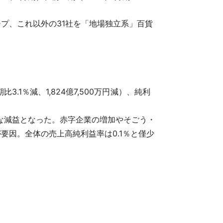
プ、これ以外の31社を「地場独立系」百貨
3.1％減、1,824億7,500万円減）、純利
幅な減益となった。赤字企業の増加やそごう・
が要因。全体の売上高純利益率は0.1％と僅少