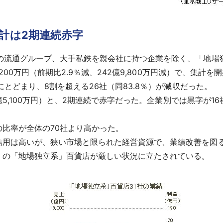
計は2期連続赤字
の流通グループ、大手私鉄を親会社に持つ企業を除く、「地場独
,200万円（前期比2.9％減、242億9,800万円減）で、集
にとどまり、8割を超える26社（同83.8％）が減収だった。
億5,100万円）と、2期連続で赤字だった。企業別では黒字が16
比率が全体の70社より高かった。
用は高いが、狭い市場と限られた経営資源で、業績改善を図
の「地場独立系」百貨店が厳しい状況に立たされている。