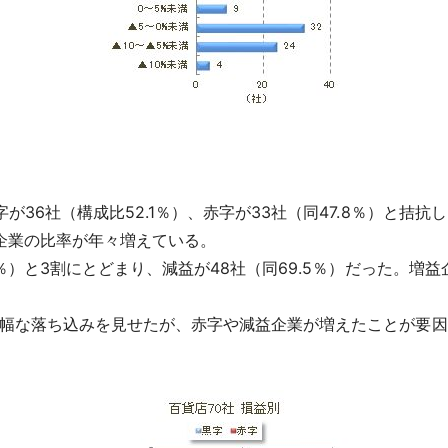
6社（構成比52.1％）、赤字が33社（同47.8％）と拮抗し
企業の比率が年々増えている。
％）と3割にとどまり、減益が48社（同69.5％）だった。増益
幅な落ち込みを見せたが、赤字や減益企業が増えたことが要因