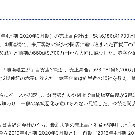
4月期-2020年3月期）の売上高合計は、5兆6,186億1,700万
以来、4期連続で、来店客数の減少や閉店に追い込まれた百貨店
.1％減）と前期の660億9,700万円から大幅に減少した。赤
場独立系」百貨店31社は、売上高合計が8,081億8,200万
0万円）と2期連続の赤字に沈んだ。赤字企業は約半数の15社を数
さらにペースが加速し、経営破たんや閉店で百貨店空白県が2県
も加わり、一段の業績悪化が避けられない見通しだ。今後も閉
百貨店経営会社のうち、最新決算の売上高・利益が判明した主要
19年4月期-2020年3月期とし、前期（2018年4月期-201