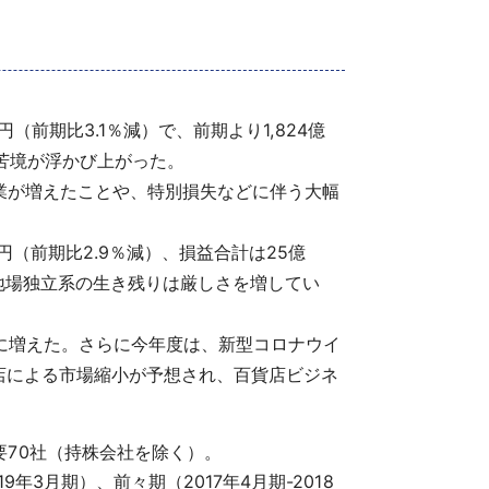
円（前期比3.1％減）で、前期より1,824億
の苦境が浮かび上がった。
字企業が増えたことや、特別損失などに伴う大幅
円（前期比2.9％減）、損益合計は25億
え、地場独立系の生き残りは厳しさを増してい
に増えた。さらに今年度は、新型コロナウイ
店による市場縮小が予想され、百貨店ビジネ
70社（持株会社を除く）。
9年3月期）、前々期（2017年4月期-2018