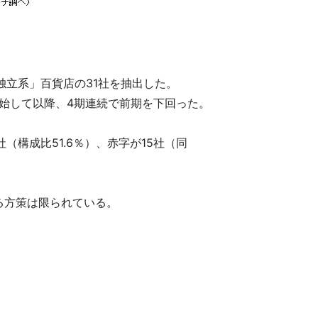
立系」百貨店の31社を抽出した。
計を開始して以降、4期連続で前期を下回った。
社（構成比51.6％）、赤字が15社（同
る方策は限られている。