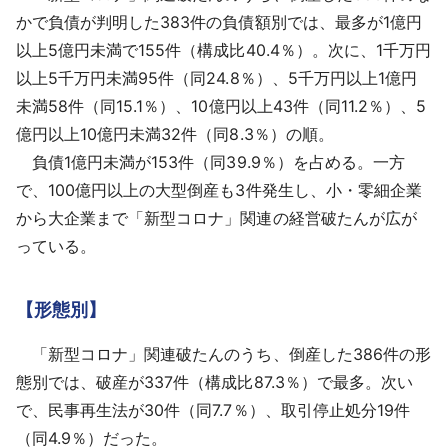
かで負債が判明した383件の負債額別では、最多が1億円
以上5億円未満で155件（構成比40.4％）。次に、1千万円
以上5千万円未満95件（同24.8％）、5千万円以上1億円
未満58件（同15.1％）、10億円以上43件（同11.2％）、5
億円以上10億円未満32件（同8.3％）の順。
負債1億円未満が153件（同39.9％）を占める。一方
で、100億円以上の大型倒産も3件発生し、小・零細企業
から大企業まで「新型コロナ」関連の経営破たんが広が
っている。
【形態別】
「新型コロナ」関連破たんのうち、倒産した386件の形
態別では、破産が337件（構成比87.3％）で最多。次い
で、民事再生法が30件（同7.7％）、取引停止処分19件
（同4.9％）だった。