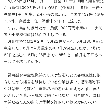
8月28日は17時までに、「新型コロナ」関連の経営破た
採用情報
ん（負債1,000万円以上）が3件（倒産2件、弁護士一任・
準備中1件）発生、2月からの累計は、全国で439件（倒産
よくあるご質問
386件、弁護士一任・準備中53件）に達した。
なお、集計対象外だが、負債1,000万円未満のコロナ関
English
連の小規模倒産は18件判明している。
月別推移では2月2件、3月22件から4、5月は80件台に
急増した。6月は単月最多の103件が発生したが、7月は
80件と減少。8月は28日までに65件と、前月を下回るペ
ースで推移している。
緊急融資や金融機関のリスケ対応などの各種支援に依
存しながら経営を維持している企業は多い。悪影響が長
引けば長引くほど、事業環境の悪化に耐えきれず、体力
の乏しい企業から脱落は避けられない。引き続き、コロ
ナ関連破たんの動向は予断を許さない状況が続いてい