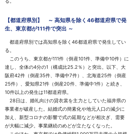
る。
【都道府県別】 ～ 高知県を除く46都道府県で発
生、東京都が111件で突出 ～
都道府県別では高知県を除く46都道府県で発生してい
る。
このうち、東京都が111件（倒産101件、準備中10件）に
達し、全体の4分の1（構成比25.2％）と突出。以下、大
阪府42件（倒産35件、準備中7件）、北海道25件（倒産
25件）、愛知県21件（倒産20件、準備中1件）と続き、
10件以上の発生は11都道府県。
28日は、婚礼向けの貸衣裳を主力としていた福井県の
事業者が破産した。結婚式の簡素化や地元人口の減少に
加え、新型コロナの影響で式の延期などが相次ぎ、需要
が大幅に減少。事業継続のめどが立たなくなった。
このほか、東京都では負債総額1,000万円未満の小規模