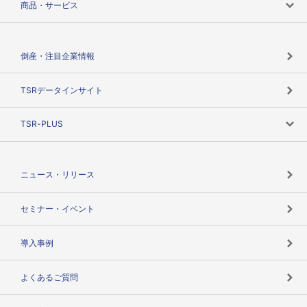
商品・サービス
会社概要
カテゴリで探す
倒産・注目企業情報
TSRのビジョン
目的で探す
TSRデータインサイト
創業のあゆみ
ニーズで探す
TSR-PLUS
TSRのCSR
役割で探す
TSR-PLUSトップ
支社店一覧
ニュース・リリース
失敗しない与信管理とは
決算情報
セミナー・イベント
海外取引のノウハウ
パートナー体制
導入事例
企業データの有効活用
マルチステークホルダー
よくあるご質問
コンプライアンスチェック