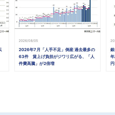
2026/08/05
20
以
2026年7月「人手不足」倒産 過去最多の
銀
63件 賃上げ負担がジワリ広がる、「人
年
件費高騰」が2倍増
円