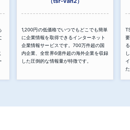
（tsr-van2）
あ
1,200円の低価格でいつでもどこでも簡単
T
丈
に企業情報を取得できるインターネット
要
」
企業情報サービスです。700万件超の国
る
こ
内企業、全世界6億件超の海外企業を収録
し
ー
した圧倒的な情報量が特徴です。
イ
た