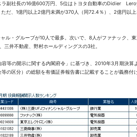
社長の16億600万円、5位はトヨタ自動車のDidier Lero
ただ、1億円以上2億円未満が370人（同72.4％）、2億円以上
ャル・グループが10人で最多。次いで、8人がファナック、東
、三井不動産、野村ホールディングスの3社。
内容等の開示に関する内閣府令」に基づき、2010年3月期決
金等の区分）の総額を有価証券報告書に記載することが義務付