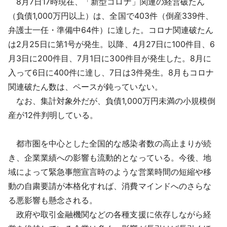
8月7日17時現在、「新型コロナ」関連の経営破たん
採用情報
（負債1,000万円以上）は、全国で403件（倒産339件、
弁護士一任・準備中64件）に達した。コロナ関連破たん
よくあるご質問
は2月25日に第1号が発生。以降、4月27日に100件目、6
月3日に200件目、7月1日に300件目が発生した。8月に
English
入って6日に400件に達し、7日は3件発生。8月もコロナ
関連破たん数は、ペースが鈍っていない。
なお、集計対象外だが、負債1,000万円未満の小規模倒
産が12件判明している。
都市圏を中心とした全国的な感染者数の高止まりが続
き、企業業績への影響も流動的となっている。今後、地
域によって緊急事態宣言時のような営業時間の短縮や移
動の自粛要請が本格化すれば、消費マインドへのさらな
る悪影響も懸念される。
政府や取引金融機関などの各種支援に依存しながら経