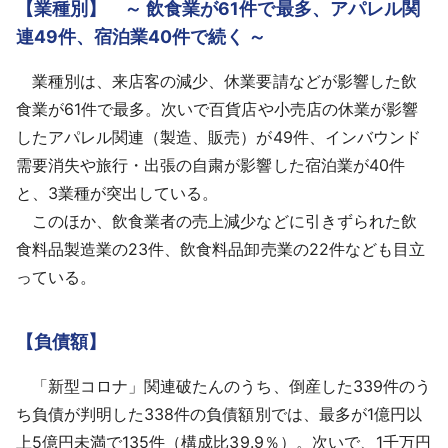
【業種別】 ～ 飲食業が61件で最多、アパレル関
連49件、宿泊業40件で続く ～
業種別は、来店客の減少、休業要請などが影響した飲
食業が61件で最多。次いで百貨店や小売店の休業が影響
したアパレル関連（製造、販売）が49件、インバウンド
需要消失や旅行・出張の自粛が影響した宿泊業が40件
と、3業種が突出している。
このほか、飲食業者の売上減少などに引きずられた飲
食料品製造業の23件、飲食料品卸売業の22件なども目立
っている。
【負債額】
「新型コロナ」関連破たんのうち、倒産した339件のう
ち負債が判明した338件の負債額別では、最多が1億円以
上5億円未満で135件（構成比39.9％）。次いで、1千万円