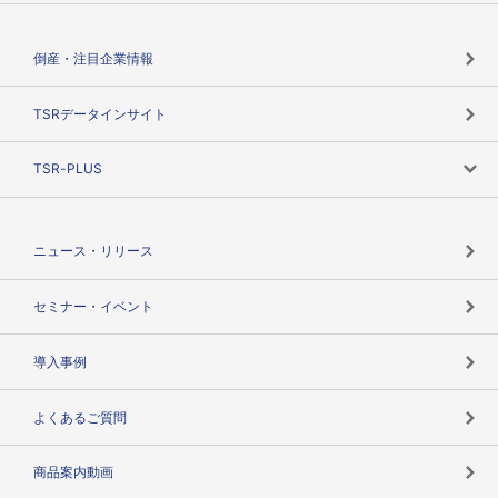
会社概要
カテゴリで探す
倒産・注目企業情報
TSRのビジョン
目的で探す
TSRデータインサイト
創業のあゆみ
ニーズで探す
TSR-PLUS
TSRのCSR
役割で探す
TSR-PLUSトップ
支社店一覧
ニュース・リリース
失敗しない与信管理とは
決算情報
セミナー・イベント
海外取引のノウハウ
パートナー体制
導入事例
企業データの有効活用
マルチステークホルダー
よくあるご質問
コンプライアンスチェック
商品案内動画