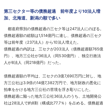
第三セクター等の債務超過 前年度より10法人増
加、北海道、新潟の順で多い
都道府県別の債務超過の三セク等は247法人にのぼる。
債務超過額の総額は1,514億円に達し、債務超過の三セク
等は前年度（237法人）から10法人増えた。
債務超過の内訳は、三セクが203法人（債務超過額765億
円）、地方三公社が36法人（同530億円）、独立行政法
人が8法人（同218億円）だった。
債務超過額の平均は、三セクの3億7,690万円に対し、地
方三公社は3.9倍の14億7,382万円で、地方財政の悪化に
拍車をかける地方三公社の苦境を浮き彫りにした。
債務超過に陥った地方三公社36法人のうち、土地開発公
社は28法人で約8割（構成比77.7％）を占める。債務超過