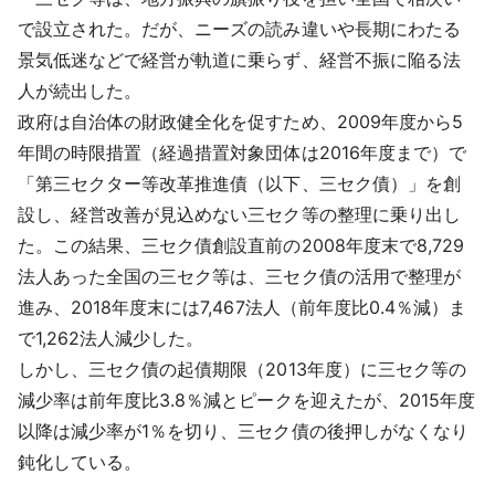
で設立された。だが、ニーズの読み違いや長期にわたる
景気低迷などで経営が軌道に乗らず、経営不振に陥る法
人が続出した。
政府は自治体の財政健全化を促すため、2009年度から5
年間の時限措置（経過措置対象団体は2016年度まで）で
「第三セクター等改革推進債（以下、三セク債）」を創
設し、経営改善が見込めない三セク等の整理に乗り出し
た。この結果、三セク債創設直前の2008年度末で8,729
法人あった全国の三セク等は、三セク債の活用で整理が
進み、2018年度末には7,467法人（前年度比0.4％減）ま
で1,262法人減少した。
しかし、三セク債の起債期限（2013年度）に三セク等の
減少率は前年度比3.8％減とピークを迎えたが、2015年度
以降は減少率が1％を切り、三セク債の後押しがなくなり
鈍化している。