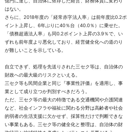
億円に達し、自治体に依存した経営、財務体質に変わり
はない。
さらに、2018年度の「経常赤字法人率」は前年度比0.2ポ
イント上昇し、6年ぶりに40％台（40.0％）に乗せた。
「債務超過法人率」も同0.2ポイント上昇の3.9％で、い
ずれも前年度より悪化しており、経営健全化への道のり
が難しいことを示している。
自立できず、処理を先送りされた三セク等は、自治体の
財政への最大級のリスクといえる。
三セク等も民間企業と同じ『事業性評価』を適用し、事
業として成り立つか判別すべきだろう。
ただ、三セク等の最大の特徴である交通機関や介護関連
など、社会インフラや福祉に関わる分野は高齢者や社会
的弱者の生活支援に欠かせず、採算性だけで判断できな
い事業もある。三セク等の健全化と整理は、自治体の財