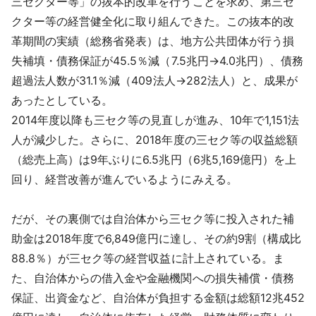
三セクター等」の抜本的改革を行うことを求め、第三セ
クター等の経営健全化に取り組んできた。この抜本的改
革期間の実績（総務省発表）は、地方公共団体が行う損
失補填・債務保証が45.5％減（7.5兆円→4.0兆円）、債務
超過法人数が31.1％減（409法人→282法人）と、成果が
あったとしている。
2014年度以降も三セク等の見直しが進み、10年で1,151法
人が減少した。さらに、2018年度の三セク等の収益総額
（総売上高）は9年ぶりに6.5兆円（6兆5,169億円）を上
回り、経営改善が進んでいるようにみえる。
だが、その裏側では自治体から三セク等に投入された補
助金は2018年度で6,849億円に達し、その約9割（構成比
88.8％）が三セク等の経営収益に計上されている。ま
た、自治体からの借入金や金融機関への損失補償・債務
保証、出資金など、自治体が負担する金額は総額12兆452