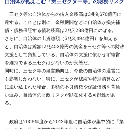
自治体が抱えこむ「第三セクター等」の財務リスク
三セク等の自治体からの借入金残高は3兆9,670億円に
達する。これとは別に、金融機関などに自治体が損失補
償・債務保証する債務残高は2兆7,288億円にのぼる。
さらに、自治体の出資総額（5兆3,494億円）を加える
と、自治体は総額12兆452億円の資金を三セク等への財政
支援として負担している。自治体の支援に依存せず経営
を維持できる三セクは少ないのが実態だ。
同時に、三セク等の経営動向は、今後の自治体の運営に
も影響しかねない。特に、三セクが破綻や特別清算など
に追い込まれた場合、多額の不良債権や保証債務を背負
い込み、自治体の財政リスクが顕在化する可能性があ
る。
政府は2009年度から2013年度に自治体が集中的に「第