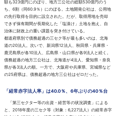
額も323億円にのぼり、地方三公社の総額530億円のう
ち、6割（同60.9％）にのぼる。土地開発公社は、公用地
の先行取得を目的に設立された。だが、取得用地を売却
できず保有期間が長期化した「塩漬け」土地を抱え、自
治体に財政上の重い課題を突き付けている。
都道府県別で債務超過の三セク等が最も多いのは、北海
道の20法人。次いで、新潟県12法人、秋田県・兵庫県・
鹿児島県が各10法人、広島県・山口県が各9法人と続く。
債務超過の地方三公社は、北海道が4法人、愛知県・奈良
県が各3法人の順。一方で、大阪府や兵庫県、宮城県など
の25府県は、債務超過の地方三公社はゼロだった。
「経常赤字法人率」は40.0％、6年ぶりの40％台
「第三セクター等の出資・経営等の状況調査」による
と、2018年度の三セク等（対象：6,227法人）の経常赤字