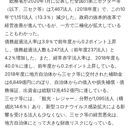
総務省が2020年1月に公表した全国の第三セクター等
採用情報
（以下、三セク等）は7,467法人（2018年度）で、この10
年で1,151法人（13.3％）減少した。政府の抜本的改革で
よくあるご質問
経営改善が進んでいるが、一方で二極化が拡大している
こともわかった。
English
債務超過法人率は3.9％で前年度から0.2ポイント上昇
し、債務超過法人数も247法人（前年度237法人）と
4.2％増加した。また、経常赤字法人率は、2018年度も
40.0％に達し、前年度から0.2ポイント上昇している。
2018年度に地方自治体から三セク等に交付された補助金
は6,849億円にのぼり、自治体からの借入や損失補償・債
務保証、出資金は総額12兆452億円に達している。
三セク等には、「観光・レジャー」分野が1,095法人（構
成比14.6％）あり、新型コロナウイルス感染拡大による影
響を受ける法人も少なくない。三セク等の経営悪化は、
地方自治体にとって大きな財政リスクになっている。