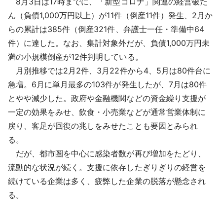
8月3日は17時までに、「新型コロナ」関連の経営破た
採用情報
ん（負債1,000万円以上）が11件（倒産11件）発生、2月か
らの累計は385件（倒産321件、弁護士一任・準備中64
よくあるご質問
件）に達した。なお、集計対象外だが、負債1,000万円未
満の小規模倒産が12件判明している。
English
月別推移では2月2件、3月22件から4、5月は80件台に
急増。6月に単月最多の103件が発生したが、7月は80件
とやや減少した。政府や金融機関などの資金繰り支援が
一定の効果をみせ、飲食・小売業などが通常営業体制に
戻り、客足が回復の兆しをみせたことも要因とみられ
る。
だが、都市圏を中心に感染者数が再び増加をたどり、
流動的な状況が続く。支援に依存したぎりぎりの経営を
続けている企業は多く、疲弊した企業の脱落が懸念され
る。