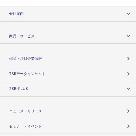
会社案内
会社案内トップ
商品・サービス
会社概要
カテゴリで探す
倒産・注目企業情報
TSRのビジョン
目的で探す
TSRデータインサイト
創業のあゆみ
ニーズで探す
TSR-PLUS
TSRのCSR
役割で探す
TSR-PLUSトップ
支社店一覧
ニュース・リリース
失敗しない与信管理とは
決算情報
セミナー・イベント