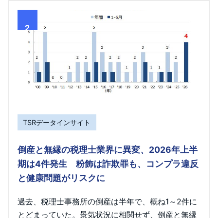
2
TSRデータインサイト
倒産と無縁の税理士業界に異変、2026年上半
期は4件発生 粉飾は詐欺罪も、コンプラ違反
と健康問題がリスクに
過去、税理士事務所の倒産は半年で、概ね1～2件に
とどまっていた。景気状況に相関せず、倒産と無縁