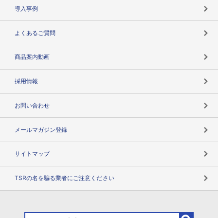
海外取引のノウハウ
パートナー体制
導入事例
企業データの有効活用
マルチステークホルダー
よくあるご質問
コンプライアンスチェック
商品案内動画
用語辞典
採用情報
お問い合わせ
メールマガジン登録
サイトマップ
TSRの名を騙る業者にご注意ください